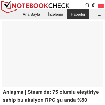
Ana Sayfa
İnceleme
Haberler
...
Öneri /SSS
Kütüphane
Satın Alma Rehberi
Arama
İletişim
Anlaşma | Steam'de: 75 olumlu eleştiriye
sahip bu aksiyon RPG şu anda %50