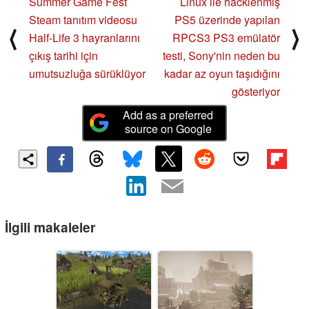
Summer Game Fest
Linux ile hacklenmiş
Steam tanıtım videosu
PS5 üzerinde yapılan
⟨
⟩
Half-Life 3 hayranlarını
RPCS3 PS3 emülatör
çıkış tarihi için
testi, Sony'nin neden bu
umutsuzluğa sürüklüyor
kadar az oyun taşıdığını
gösteriyor
Add as a preferred
source on Google
İlgili makaleler