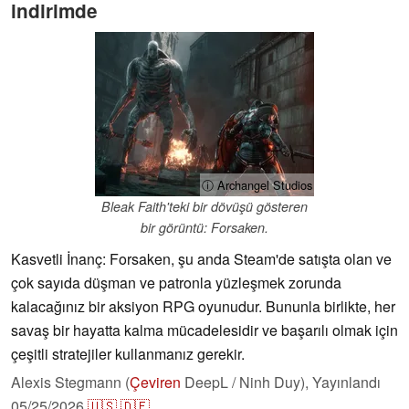
indirimde
ⓘ Archangel Studios
Bleak Faith'teki bir dövüşü gösteren
bir görüntü: Forsaken.
Kasvetli İnanç: Forsaken, şu anda Steam'de satışta olan ve
çok sayıda düşman ve patronla yüzleşmek zorunda
kalacağınız bir aksiyon RPG oyunudur. Bununla birlikte, her
savaş bir hayatta kalma mücadelesidir ve başarılı olmak için
çeşitli stratejiler kullanmanız gerekir.
Alexis Stegmann (
Çeviren
DeepL / Ninh Duy),
Yayınlandı
05/25/2026
🇺🇸
🇩🇪
...