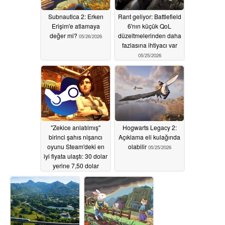
Subnautica 2: Erken
Rant geliyor: Battlefield
Erişim'e atlamaya
6'nın küçük QoL
değer mi?
düzeltmelerinden daha
05/26/2026
fazlasına ihtiyacı var
05/25/2026
"Zekice anlatılmış"
Hogwarts Legacy 2:
birinci şahıs nişancı
Açıklama eli kulağında
oyunu Steam'deki en
olabilir
05/25/2026
iyi fiyata ulaştı: 30 dolar
yerine 7,50 dolar
05/25/2026