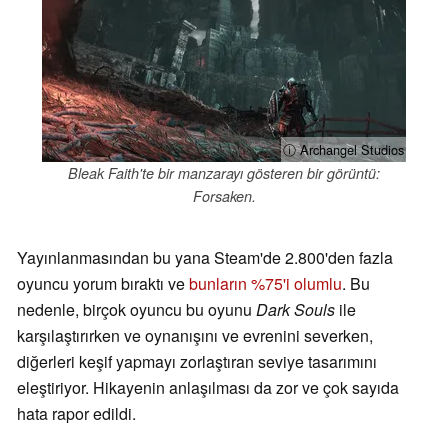
ⓘ Archangel Studios
Bleak Faith'te bir manzarayı gösteren bir görüntü:
Forsaken.
Yayınlanmasından bu yana Steam'de 2.800'den fazla
oyuncu yorum bıraktı ve
bunların %75'i olumlu
. Bu
nedenle, birçok oyuncu bu oyunu
Dark Souls
ile
karşılaştırırken ve oynanışını ve evrenini severken,
diğerleri keşif yapmayı zorlaştıran seviye tasarımını
eleştiriyor. Hikayenin anlaşılması da zor ve çok sayıda
hata rapor edildi.