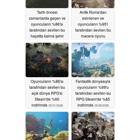
Tarih öncesi
Antik Roma'dan
zamanlarda geçen ve
esinlenen ve
oyuncuların %86'sı
oyuncuların %95'i
tarafından sevilen bu
tarafından sevilen bu
hayatta kalma şehir
macera oyunu
kurma oyunu Steam'de
Steam'de %75
%50 indirimli
indirimde
06/04/2026
06/02/2026
Oyuncuların %86'sı
Fantastik dünyasıyla
tarafından sevilen bu
oyuncuların %69'u
açık dünya RPG'si
tarafından sevilen bu
Steam'de %60
RPG Steam'de %85
indirimde
indirimde
05/31/2026
05/26/2026