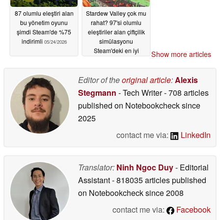
87 olumlu eleştiri alan
Stardew Valley çok mu
bu yönetim oyunu
rahat? 97'si olumlu
şimdi Steam'de %75
eleştiriler alan çiftçilik
indirimli
simülasyonu
05/24/2026
Steam'deki en iyi
Show more articles
fiyatına geri döndü
05/23/2026
Editor of the
original article
:
Alexis
Stegmann
- Tech Writer
- 708 articles
published on Notebookcheck
since
2025
contact me via:
LinkedIn
Translator:
Ninh Ngoc Duy
- Editorial
Assistant
- 818035 articles published
on Notebookcheck
since 2008
contact me via:
Facebook