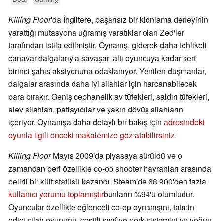
Killing Floor
'da İngiltere, başarısız bir klonlama deneyinin
yarattığı mutasyona uğramış yaratıklar olan Zed'ler
tarafından istila edilmiştir. Oynanış, giderek daha tehlikeli
canavar dalgalarıyla savaşan altı oyuncuya kadar sert
birinci şahıs aksiyonuna odaklanıyor. Yenilen düşmanlar,
dalgalar arasında daha iyi silahlar için harcanabilecek
para bırakır. Geniş cephanelik av tüfekleri, saldırı tüfekleri,
alev silahları, patlayıcılar ve yakın dövüş silahlarını
içeriyor. Oynanışa daha detaylı bir bakış için
adresindeki
oyunla ilgili önceki makalemize göz atabilirsiniz
.
Killing Floor
Mayıs 2009'da piyasaya sürüldü ve o
zamandan beri özellikle co-op shooter hayranları arasında
belirli bir kült statüsü kazandı. Steam'de 68.900'den fazla
kullanıcı yorumu toplamıştır
bunların %94'ü olumludur.
Oyuncular özellikle eğlenceli co-op oynanışını, tatmin
edici silah oyununu, çeşitli sınıf ve perk sistemini ve yoğun