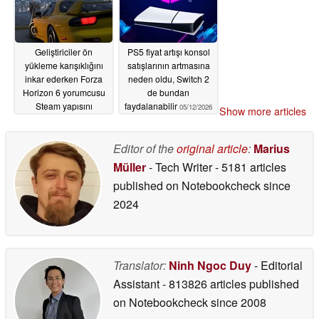
Geliştiriciler ön
PS5 fiyat artışı konsol
yükleme karışıklığını
satışlarının artmasına
inkar ederken Forza
neden oldu, Switch 2
Horizon 6 yorumcusu
de bundan
Steam yapısını
faydalanabilir
05/12/2026
Show more articles
sızdırmış olabilir
05/12/2026
Editor of the
original article
:
Marius
Müller
- Tech Writer
- 5181 articles
published on Notebookcheck
since
2024
Translator:
Ninh Ngoc Duy
- Editorial
Assistant
- 813826 articles published
on Notebookcheck
since 2008