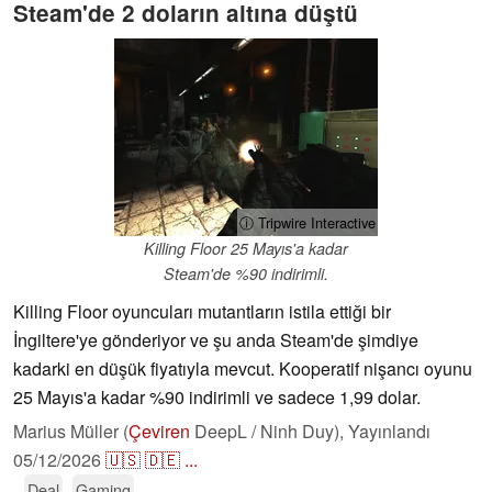
Steam'de 2 doların altına düştü
ⓘ Tripwire Interactive
Killing Floor 25 Mayıs'a kadar
Steam'de %90 indirimli.
Killing Floor oyuncuları mutantların istila ettiği bir
İngiltere'ye gönderiyor ve şu anda Steam'de şimdiye
kadarki en düşük fiyatıyla mevcut. Kooperatif nişancı oyunu
25 Mayıs'a kadar %90 indirimli ve sadece 1,99 dolar.
Marius Müller (
Çeviren
DeepL / Ninh Duy),
Yayınlandı
05/12/2026
🇺🇸
🇩🇪
...
Deal
Gaming