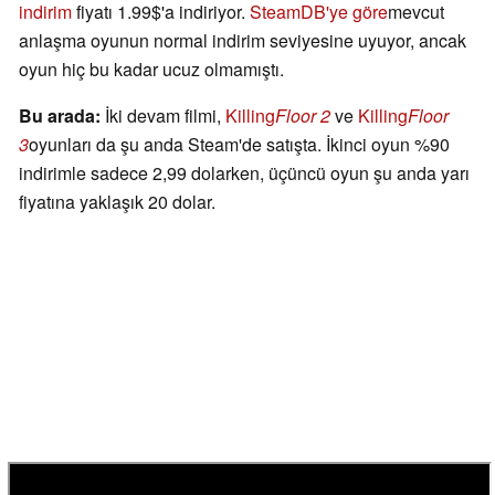
indirim
fiyatı 1.99$'a indiriyor.
SteamDB'ye göre
mevcut
anlaşma oyunun normal indirim seviyesine uyuyor, ancak
oyun hiç bu kadar ucuz olmamıştı.
Bu arada:
İki devam filmi,
Killing
Floor 2
ve
Killing
Floor
3
oyunları da şu anda Steam'de satışta. İkinci oyun %90
indirimle sadece 2,99 dolarken, üçüncü oyun şu anda yarı
fiyatına yaklaşık 20 dolar.