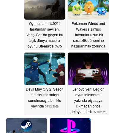
Oyuncuların %92'si
Pokémon Winds and
tarafından sevilen,
Waves sızıntısı:
Vahşi Batı'da geçen bu
Hayranlar uzun bir
açık dünya macera
sessizlik dönemine
oyunu Steam'de %75
hazırlanmak zorunda
indirimde
kalabilir
05/14/2026
05/12/2026
Devil May Cry 2. Sezon
Lenovo yeni Legion
tüm serinin satışa
oyun telefonunu
sunulmasıyla birlikte
yakında piyasaya
yayında
çıkmadan önce
05/12/2026
detaylandırdı
05/12/2026