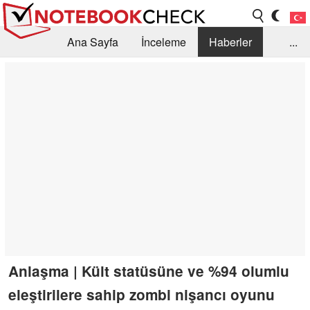
Ana Sayfa
İnceleme
Haberler
...
Öneri /SSS
Kütüphane
Satın Alma Rehberi
Arama
İletişim
Anlaşma | Kült statüsüne ve %94 olumlu
eleştirilere sahip zombi nişancı oyunu