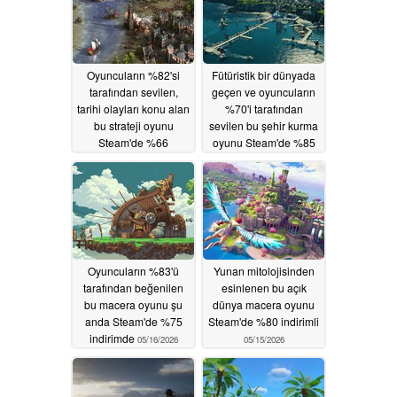
Oyuncuların %82'si
Fütüristik bir dünyada
tarafından sevilen,
geçen ve oyuncuların
tarihi olayları konu alan
%70'i tarafından
bu strateji oyunu
sevilen bu şehir kurma
Steam'de %66
oyunu Steam'de %85
indirimde
indirimli
05/18/2026
05/17/2026
Oyuncuların %83'ü
Yunan mitolojisinden
tarafından beğenilen
esinlenen bu açık
bu macera oyunu şu
dünya macera oyunu
anda Steam'de %75
Steam'de %80 indirimli
indirimde
05/16/2026
05/15/2026