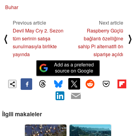
Buhar
Previous article
Next article
Devil May Cry 2. Sezon
Raspberry Güçlü
⟨
⟩
tüm serinin satışa
bağlantı özelliğine
sunulmasıyla birlikte
sahip Pi alternatifi ön
yayında
siparişe açıldı
Add as a preferred
source on Google
İlgili makaleler