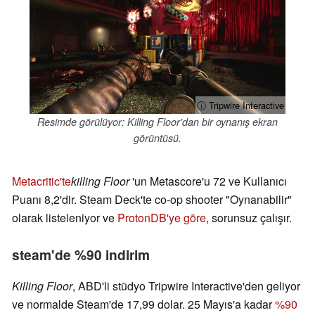
ⓘ Tripwire Interactive
Resimde görülüyor: Killing Floor'dan bir oynanış ekran
görüntüsü.
Metacritic'te
killing Floor
'un Metascore'u 72 ve Kullanıcı
Puanı 8,2'dir. Steam Deck'te co-op shooter "Oynanabilir"
olarak listeleniyor ve
ProtonDB'ye göre
, sorunsuz çalışır.
steam'de %90 indirim
Killing Floor
, ABD'li stüdyo Tripwire Interactive'den geliyor
ve normalde Steam'de 17,99 dolar. 25 Mayıs'a kadar
%90