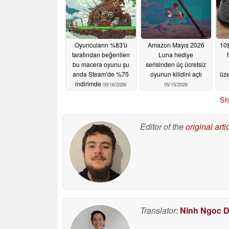
Oyuncuların %83'ü
Amazon Mayıs 2026
10$
tarafından beğenilen
Luna hediye
bu macera oyunu şu
serisinden üç ücretsiz
anda Steam'de %75
oyunun kilidini açtı
üze
indirimde
05/16/2026
05/15/2026
oy
Sh
hit
Editor of the
original arti
Translator:
Ninh Ngoc 