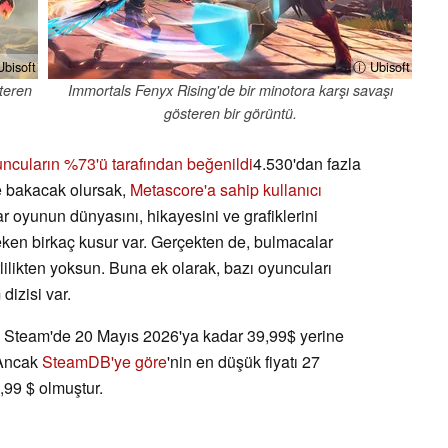
bisoft
ⓘ Ubisoft
steren
Immortals Fenyx Rising'de bir minotora karşı savaşı
gösteren bir görüntü.
ncuların %73'ü tarafından beğenildi
4.530'dan fazla
e bakacak olursak,
Metascore'a sahip
kullanıcı
r oyunun dünyasını, hikayesini ve grafiklerini
ken birkaç kusur var. Gerçekten de, bulmacalar
itlilikten yoksun. Buna ek olarak, bazı oyuncuları
dizisi var.
 Steam'de 20 Mayıs 2026'ya kadar 39,99$ yerine
 Ancak
SteamDB'ye göre
'nin en düşük fiyatı 27
,99 $ olmuştur.