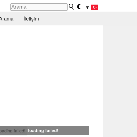
▼
Arama
İletişim
loading failed!
loading failed!