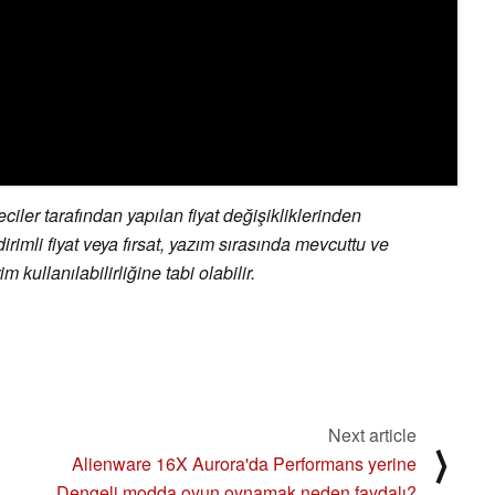
ler tarafından yapılan fiyat değişikliklerinden
irimli fiyat veya fırsat, yazım sırasında mevcuttu ve
 kullanılabilirliğine tabi olabilir.
Next article
⟩
Alienware 16X Aurora'da Performans yerine
Dengeli modda oyun oynamak neden faydalı?