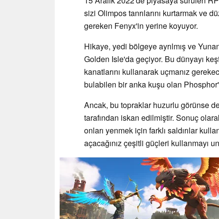
15 Aralık 2022'de piyasaya sürülen R
sizi Olimpos tanrılarını kurtarmak ve 
gereken Fenyx'in yerine koyuyor.
Hikaye, yedi bölgeye ayrılmış ve Yunan
Golden Isle'da geçiyor. Bu dünyayı ke
kanatlarını kullanarak uçmanız gerekece
bulabilen bir anka kuşu olan Phosphor'
Ancak, bu topraklar huzurlu görünse de, 
tarafından iskan edilmiştir. Sonuç olar
onları yenmek için farklı saldırılar kull
açacağınız çeşitli güçleri kullanmayı u