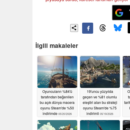
İlgili makaleler
Oyuncuların %84'ü
19'uncu yüzyılda
O
tarafından beğenilen
geçen ve %81 olumlu
t
bu açık dünya macera
eleştiri alan bu strateji
tari
oyunu Steam'de %50
oyunu Steam'de %75
indirimde
indirimli
05/20/2026
05/19/2026
i