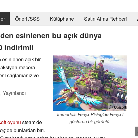
er
Öneri /SSS
Kütüphane
Satın Alma Rehberi
nden esinlenen bu açık dünya
indirimli
 esinlenen açık bir
 aksiyon-macera
zeni sağlamanız ve
),
Yayınlandı
ⓘ Ubisoft
Immortals Fenyx Rising'de Fenyx'i
gösteren bir görüntü.
soft oyunu
steam'de
ing
de bunlardan biri.