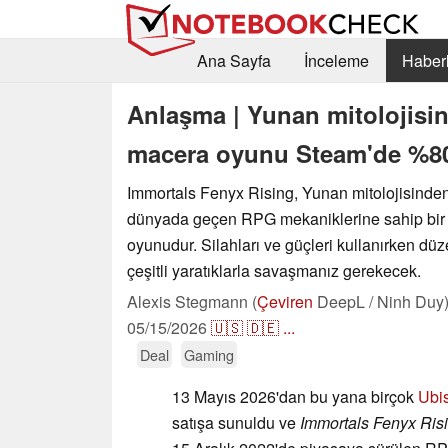
Ana Sayfa
İnceleme
Haberl
Anlaşma | Yunan mitolojisi
macera oyunu Steam'de %80 
Immortals Fenyx Rising, Yunan mitolojisinden
dünyada geçen RPG mekaniklerine sahip bir
oyunudur. Silahları ve güçleri kullanırken dü
çeşitli yaratıklarla savaşmanız gerekecek.
Alexis Stegmann (
Çeviren
DeepL / Ninh Duy
05/15/2026
🇺🇸
🇩🇪
...
Deal
Gaming
13 Mayıs 2026'dan bu yana birçok
Ubi
satışa sunuldu ve
Immortals Fenyx Ris