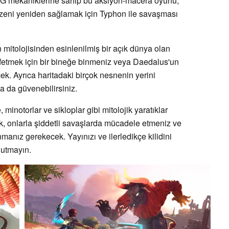
PG mekaniklerine sahip bu aksiyon-macera oyunu,
düzeni yeniden sağlamak için Typhon ile savaşması
 mitolojisinden esinlenilmiş bir açık dünya olan
şfetmek için bir bineğe binmeniz veya Daedalus'un
k. Ayrıca haritadaki birçok nesnenin yerini
a da güvenebilirsiniz.
minotorlar ve sikloplar gibi mitolojik yaratıklar
ak, onlarla şiddetli savaşlarda mücadele etmeniz ve
anmanız gerekecek. Yayınızı ve ilerledikçe kilidini
nutmayın.