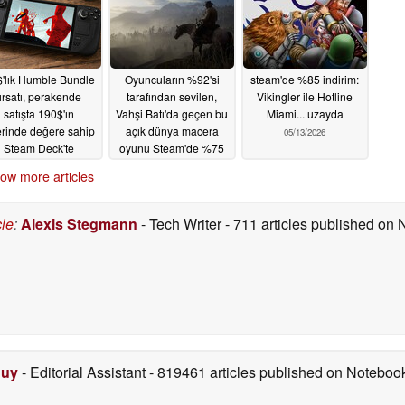
'lık Humble Bundle
Oyuncuların %92'si
steam'de %85 indirim:
fırsatı, perakende
tarafından sevilen,
Vikingler ile Hotline
satışta 190$'ın
Vahşi Batı'da geçen bu
Miami... uzayda
rinde değere sahip
açık dünya macera
05/13/2026
Steam Deck'te
oyunu Steam'de %75
nanabilir bağımsız
indirimde
05/14/2026
ow more articles
ler sunuyor
05/14/2026
cle
:
Alexis Stegmann
- Tech Writer
- 711 articles published on
Duy
- Editorial Assistant
- 819461 articles published on Notebo