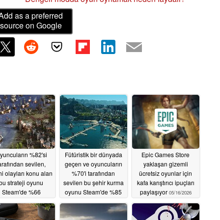
Add as a preferred
source on Google
yuncuların %82'si
Fütüristik bir dünyada
Epic Games Store
arafından sevilen,
geçen ve oyuncuların
yaklaşan gizemli
hi olayları konu alan
%70'i tarafından
ücretsiz oyunlar için
bu strateji oyunu
sevilen bu şehir kurma
kafa karıştırıcı ipuçları
Steam'de %66
oyunu Steam'de %85
paylaşıyor
05/16/2026
ndirimde
indirimli
05/18/2026
05/17/2026