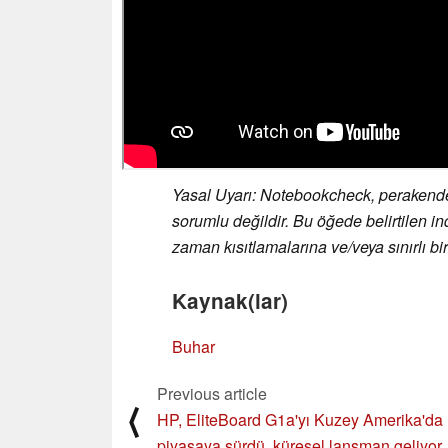
Yasal Uyarı: Notebookcheck, perakendeci
sorumlu değildir. Bu öğede belirtilen ind
zaman kısıtlamalarına ve/veya sınırlı birim
Kaynak(lar)
Buhar
Previous article
⟨
HP, EliteBoard G1a'yı Kuzey Amerika'da
piyasaya sürdü, küresel lansman geliyor