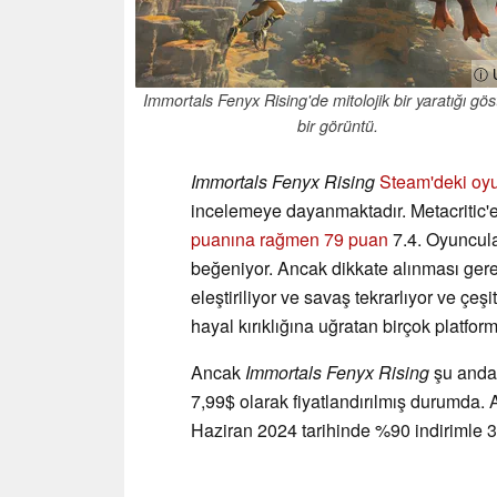
ⓘ U
Immortals Fenyx Rising'de mitolojik bir yaratığı gö
bir görüntü.
Immortals Fenyx Rising
Steam'deki oyu
incelemeye dayanmaktadır. Metacritic'
puanına rağmen 79 puan
7.4. Oyuncula
beğeniyor. Ancak dikkate alınması gere
eleştiriliyor ve savaş tekrarlıyor ve çeş
hayal kırıklığına uğratan birçok platform 
Ancak
Immortals Fenyx Rising
şu anda
7,99$ olarak fiyatlandırılmış durumda.
Haziran 2024 tarihinde %90 indirimle 3