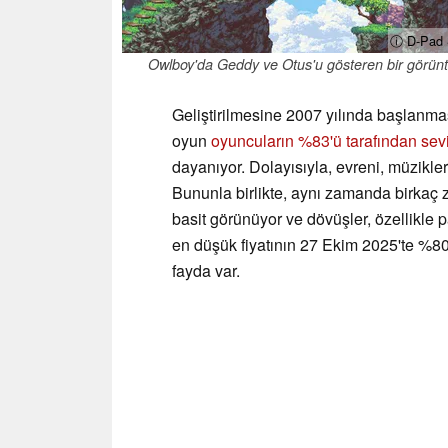
ⓘ D-Pad 
Owlboy'da Geddy ve Otus'u gösteren bir görünt
Geliştirilmesine
2007 yılında başlanma
oyun
oyuncuların %83'ü tarafından sevi
dayanıyor. Dolayısıyla, evreni, müzikler
Bununla birlikte, aynı zamanda birkaç z
basit görünüyor ve dövüşler, özellikle p
en düşük fiyatının 27 Ekim 2025'te %80
fayda var.