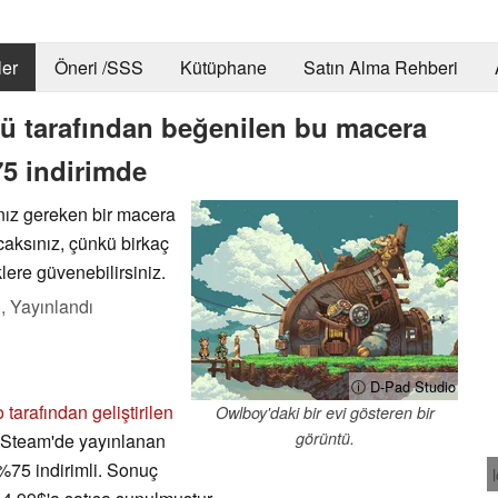
er
Öneri /SSS
Kütüphane
Satın Alma Rehberi
ü tarafından beğenilen bu macera
5 indirimde
nız gereken bir macera
aksınız, çünkü birkaç
klere güvenebilirsiniz.
),
Yayınlandı
ⓘ D-Pad Studio
tarafından geliştirilen
Owlboy'daki bir evi gösteren bir
görüntü.
 Steam'de yayınlanan
%75 indirimli. Sonuç