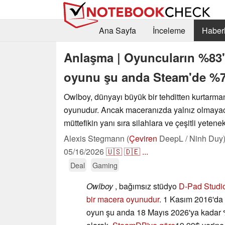
Ana Sayfa
İnceleme
Haberl
Anlaşma | Oyuncuların %83'
oyunu şu anda Steam'de %7
Owlboy, dünyayı büyük bir tehditten kurtarma
oyunudur. Ancak maceranızda yalnız olmayac
müttefikin yanı sıra silahlara ve çeşitli yetene
Alexis Stegmann (
Çeviren
DeepL / Ninh Duy
05/16/2026
🇺🇸
🇩🇪
...
Deal
Gaming
Owlboy
, bağımsız stüdyo
D-Pad Studio 
bir macera oyunudur
. 1 Kasım 2016'da
oyun şu anda 18 Mayıs 2026'ya kadar 