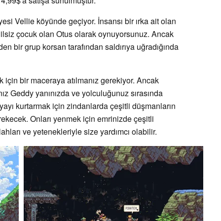
 4,99$'a satışa sunulmuştur.
si Vellie köyünde geçiyor. İnsansı bir ırka ait olan
dilsiz çocuk olan Otus olarak oynuyorsunuz. Ancak
den bir grup korsan tarafından saldırıya uğradığında
k için bir maceraya atılmanız gerekiyor. Ancak
nız Geddy yanınızda ve yolculuğunuz sırasında
yayı kurtarmak için zindanlarda çeşitli düşmanların
rekecek. Onları yenmek için emrinizde çeşitli
lahları ve yetenekleriyle size yardımcı olabilir.