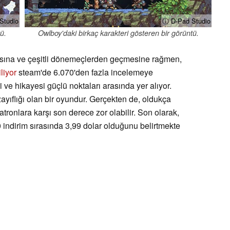
Studio
ⓘ D-Pad Studio
ü.
Owlboy'daki birkaç karakteri gösteren bir görüntü.
sına ve çeşitli dönemeçlerden geçmesine rağmen,
liyor
steam'de 6.070'den fazla incelemeye
i ve hikayesi güçlü noktaları arasında yer alıyor.
ayıflığı olan bir oyundur. Gerçekten de, oldukça
atronlara karşı son derece zor olabilir. Son olarak,
 indirim sırasında 3,99 dolar olduğunu belirtmekte