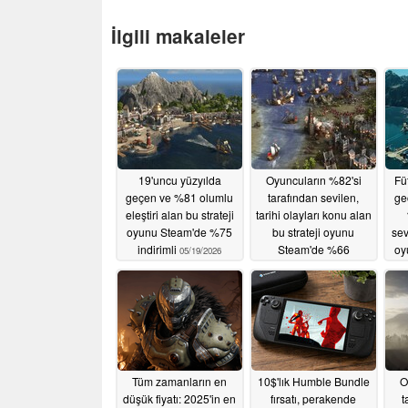
İlgili makaleler
19'uncu yüzyılda
Oyuncuların %82'si
Fü
geçen ve %81 olumlu
tarafından sevilen,
ge
eleştiri alan bu strateji
tarihi olayları konu alan
oyunu Steam'de %75
bu strateji oyunu
sev
indirimli
Steam'de %66
oy
05/19/2026
indirimde
05/18/2026
Tüm zamanların en
10$'lık Humble Bundle
O
düşük fiyatı: 2025'in en
fırsatı, perakende
t