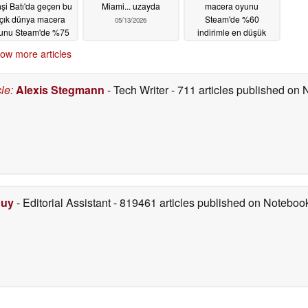
şi Batı'da geçen bu
Miami... uzayda
macera oyunu
çık dünya macera
Steam'de %60
05/13/2026
unu Steam'de %75
indirimle en düşük
ndirimde
fiyatına ulaştı
05/14/2026
05/13/2026
ow more articles
cle
:
Alexis Stegmann
- Tech Writer
- 711 articles published on
Duy
- Editorial Assistant
- 819461 articles published on Notebo