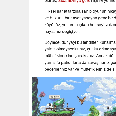
olarak,
SteamDB'ye göre
19,99$ yerine
Piksel sanat tarzına sahip oyunun hikaye
ve huzurlu bir hayat yaşayan genç bir 
köyünüz, yollarına çıkan her şeyi yok e
hayatınız değişiyor.
Böylece, dünyayı bu tehditten kurtarma
yalnız olmayacaksınız, çünkü arkadaşı
müttefiklerle tanışacaksınız. Ancak dün
yanı sıra patronlarla da savaşmanız ge
becerileriniz var ve müttefikleriniz de si