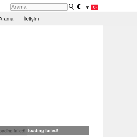
▼
Arama
İletişim
loading failed!
loading failed!