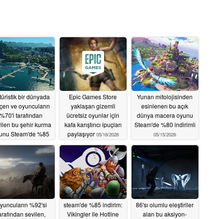
türistik bir dünyada
Epic Games Store
Yunan mitolojisinden
çen ve oyuncuların
yaklaşan gizemli
esinlenen bu açık
%70'i tarafından
ücretsiz oyunlar için
dünya macera oyunu
ilen bu şehir kurma
kafa karıştırıcı ipuçları
Steam'de %80 indirimli
unu Steam'de %85
paylaşıyor
05/16/2026
05/15/2026
indirimli
05/17/2026
yuncuların %92'si
steam'de %85 indirim:
86'sı olumlu eleştiriler
arafından sevilen,
Vikingler ile Hotline
alan bu aksiyon-