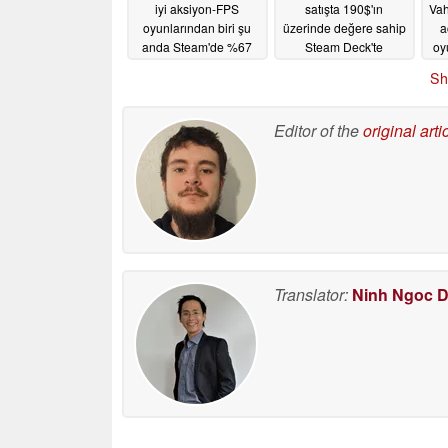
iyi aksiyon-FPS
satışta 190$'ın
Vah
oyunlarından biri şu
üzerinde değere sahip
a
anda Steam'de %67
Steam Deck'te
oy
indirimde
oynanabilir bağımsız
i
05/14/2026
Sh
hitler sunuyor
05/14/2026
Editor of the
original arti
Translator:
Ninh Ngoc 