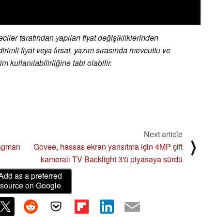
ler tarafından yapılan fiyat değişikliklerinden
irimli fiyat veya fırsat, yazım sırasında mevcuttu ve
 kullanılabilirliğine tabi olabilir.
Next article
⟩
ragman
Govee, hassas ekran yansıtma için 4MP çift
kameralı TV Backlight 3'ü piyasaya sürdü
Add as a preferred
source on Google