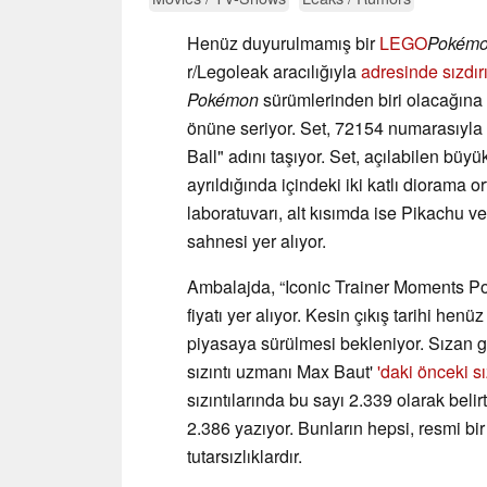
Henüz duyurulmamış bir
LEGO
Pokém
r/Legoleak aracılığıyla
adresinde sızdırı
Pokémon
sürümlerinden biri olacağına 
önüne seriyor. Set, 72154 numarasıyla
Ball" adını taşıyor. Set, açılabilen büyü
ayrıldığında içindeki iki katlı diorama 
laboratuvarı, alt kısımda ise Pikachu 
sahnesi yer alıyor.
Ambalajda, “Iconic Trainer Moments Po
fiyatı yer alıyor. Kesin çıkış tarihi h
piyasaya sürülmesi bekleniyor. Sızan gö
sızıntı uzmanı Max Baut'
'daki önceki sı
sızıntılarında bu sayı 2.339 olarak beli
2.386 yazıyor. Bunların hepsi, resmi b
tutarsızlıklardır.