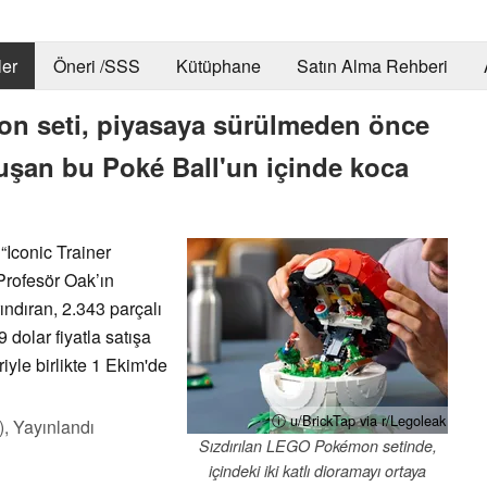
er
Öneri /SSS
Kütüphane
Satın Alma Rehberi
n seti, piyasaya sürülmeden önce
luşan bu Poké Ball'un içinde koca
Iconic Trainer
Profesör Oak’ın
rındıran, 2.343 parçalı
 dolar fiyatla satışa
iyle birlikte 1 Ekim'de
ⓘ u/BrickTap via r/Legoleak
),
Yayınlandı
Sızdırılan LEGO Pokémon setinde,
içindeki iki katlı dioramayı ortaya