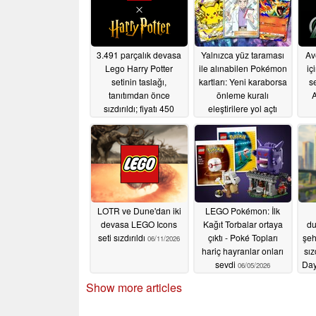
3.491 parçalık devasa
Yalnızca yüz taraması
Av
Lego Harry Potter
ile alınabilen Pokémon
iç
setinin taslağı,
kartları: Yeni karaborsa
s
tanıtımdan önce
önleme kuralı
A
sızdırıldı; fiyatı 450
eleştirilere yol açtı
dolar
07/30/2026
07/28/2026
LOTR ve Dune'dan iki
LEGO Pokémon: İlk
devasa LEGO Icons
Kağıt Torbalar ortaya
du
seti sızdırıldı
çıktı - Poké Topları
şeh
06/11/2026
hariç hayranlar onları
sız
sevdi
Day
06/05/2026
Show more articles