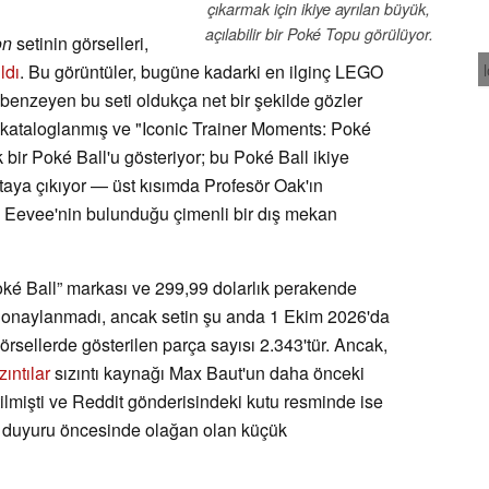
çıkarmak için ikiye ayrılan büyük,
açılabilir bir Poké Topu görülüyor.
on
setinin görselleri,
ldı
. Bu görüntüler, bugüne kadarki en ilginç LEGO
benzeyen bu seti oldukça net bir şekilde gözler
 kataloglanmış ve "Iconic Trainer Moments: Poké
k bir Poké Ball'u gösteriyor; bu Poké Ball ikiye
ortaya çıkıyor — üst kısımda Profesör Oak'ın
ve Eevee'nin bulunduğu çimenli bir dış mekan
ké Ball” markası ve 299,99 dolarlık perakende
enüz onaylanmadı, ancak setin şu anda 1 Ekim 2026'da
rsellerde gösterilen parça sayısı 2.343'tür. Ancak,
zıntılar
sızıntı kaynağı Max Baut'un daha önceki
rtilmişti ve Reddit gönderisindeki kutu resminde ise
ir duyuru öncesinde olağan olan küçük