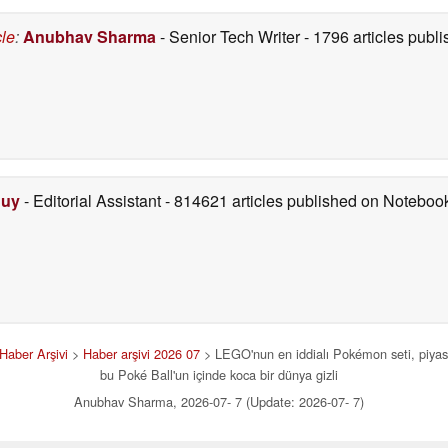
cle
:
Anubhav Sharma
- Senior Tech Writer
- 1796 articles pub
Duy
- Editorial Assistant
- 814621 articles published on Notebo
Haber Arşivi
>
Haber arşivi 2026 07
> LEGO'nun en iddialı Pokémon seti, piyasa
bu Poké Ball'un içinde koca bir dünya gizli
Anubhav Sharma, 2026-07- 7 (Update: 2026-07- 7)