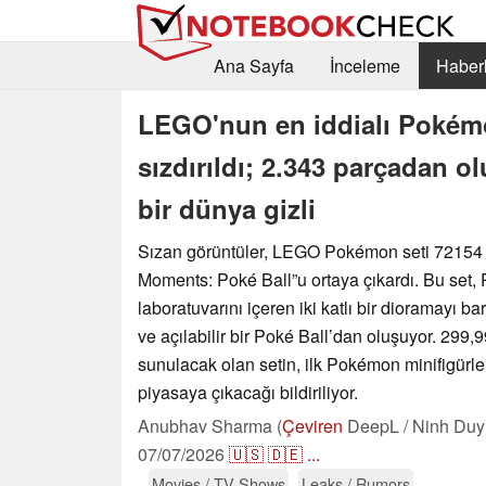
Ana Sayfa
İnceleme
Haberl
LEGO'nun en iddialı Pokémo
sızdırıldı; 2.343 parçadan o
bir dünya gizli
Sızan görüntüler, LEGO Pokémon seti 72154 “
Moments: Poké Ball”u ortaya çıkardı. Bu set, 
laboratuvarını içeren iki katlı bir dioramayı ba
ve açılabilir bir Poké Ball’dan oluşuyor. 299,99
sunulacak olan setin, ilk Pokémon minifigürler
piyasaya çıkacağı bildiriliyor.
Anubhav Sharma (
Çeviren
DeepL / Ninh Duy
07/07/2026
🇺🇸
🇩🇪
...
Movies / TV-Shows
Leaks / Rumors