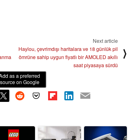
Next article
Haylou, çevrimdışı haritalara ve 18 günlük pil
⟩
nanma
ömrüne sahip uygun fiyatlı bir AMOLED akıllı
saat piyasaya sürdü
Add as a preferred
source on Google