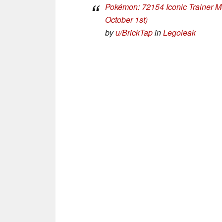
Pokémon: 72154 Iconic Trainer Mom
October 1st)
by
u/BrickTap
in
Legoleak