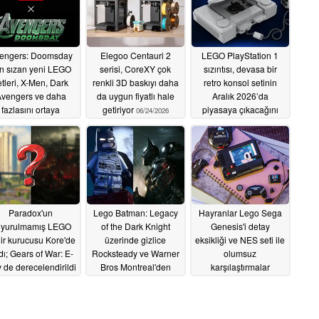
engers: Doomsday
Elegoo Centauri 2
LEGO PlayStation 1
in sızan yeni LEGO
serisi, CoreXY çok
sızıntısı, devasa bir
etleri, X-Men, Dark
renkli 3D baskıyı daha
retro konsol setinin
vengers ve daha
da uygun fiyatlı hale
Aralık 2026’da
fazlasını ortaya
getiriyor
piyasaya çıkacağını
06/24/2026
çıkarıyor
gösteriyor
07/17/2026
06/22/2026
Paradox'un
Lego Batman: Legacy
Hayranlar Lego Sega
yurulmamış LEGO
of the Dark Knight
Genesis'i detay
ir kurucusu Kore'de
üzerinde gizlice
eksikliği ve NES seti ile
dı; Gears of War: E-
Rocksteady ve Warner
olumsuz
 de derecelendirildi
Bros Montreal'den
karşılaştırmalar
Arkham geliştiricileri
nedeniyle kınıyor
05/26/2026
çalışıyordu
05/19/2026
05/05/2026