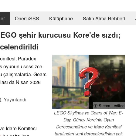
er
Öneri /SSS
Kütüphane
Satın Alma Rehberi
EGO şehir kurucusu Kore'de sızdı;
celendirildi
omitesi, Paradox
es oyununu sessizce
f'u çalışmalarda. Gears
zlası da Nisan 2026
),
Yayınlandı
ⓘ Steam - edited
LEGO Skylines ve Gears of War: E-
Day, Güney Kore'nin Oyun
Derecelendirme ve İdare Komitesi
e İdare Komitesi
tarafından yeni derecelendirilen çok