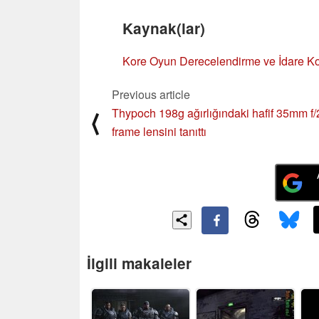
Kaynak(lar)
Kore Oyun Derecelendirme ve İdare Ko
Previous article
Thypoch 198g ağırlığındaki hafif 35mm f/2
⟨
frame lensini tanıttı
İlgili makaleler