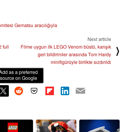
mitesi
Gematsu aracılığıyla
Next article
 full
Filme uygun ilk LEGO Venom büstü, karışık
⟩
geri bildirimler arasında Tom Hardy
minifigürüyle birlikte sızdırıldı
Add as a preferred
source on Google