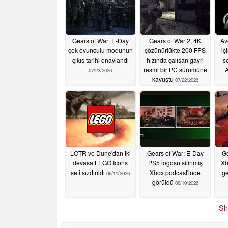
Gears of War: E-Day
Gears of War 2, 4K
Av
çok oyunculu modunun
çözünürlükte 200 FPS
iç
çıkış tarihi onaylandı
hızında çalışan gayri
s
resmi bir PC sürümüne
A
07/23/2026
kavuştu
07/22/2026
LOTR ve Dune'dan iki
Gears of War: E-Day
Ge
devasa LEGO Icons
PS5 logosu silinmiş
Xb
seti sızdırıldı
Xbox podcast'inde
ge
06/11/2026
görüldü
06/10/2026
Sh