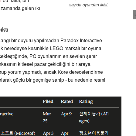
ı
bu hafta, biri
sayıda oyundan ikisi.
 zamanda gelen iki
ıktı
angi bir duyuru yapılmadan Paradox Interactive
lık neredeyse kesinlikle LEGO markalı bir oyuna
çekleştiğinde, PC oyunlarının en sevilen şehir
sının kitlesel pazar çekiciliğini bir araya
oup yorum yapmadı, ancak Kore derecelendirme
olarak güçlü bir geçmişe sahip - bu nedenle resmi