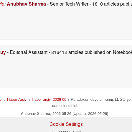
cle
:
Anubhav Sharma
- Senior Tech Writer
- 1810 articles pub
Duy
- Editorial Assistant
- 816412 articles published on Notebo
er
>
Haber Arşivi
>
Haber arşivi 2026 05
> Paradox'un duyurulmamış LEGO şehir
derecelendirildi
Anubhav Sharma, 2026-05-26 (Update: 2026-05-26)
Cookie Settings
| 05.08.2026 10:41