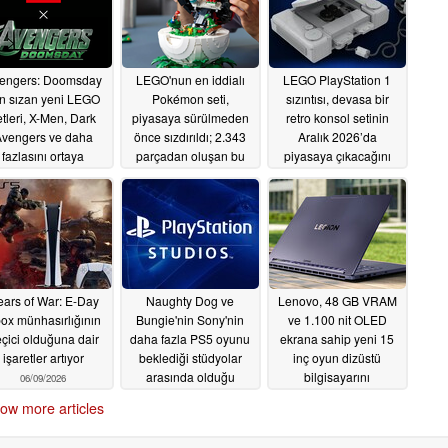
engers: Doomsday
LEGO'nun en iddialı
LEGO PlayStation 1
in sızan yeni LEGO
Pokémon seti,
sızıntısı, devasa bir
etleri, X-Men, Dark
piyasaya sürülmeden
retro konsol setinin
vengers ve daha
önce sızdırıldı; 2.343
Aralık 2026’da
fazlasını ortaya
parçadan oluşan bu
piyasaya çıkacağını
çıkarıyor
Poké Ball'un içinde
gösteriyor
07/17/2026
06/22/2026
koca bir dünya gizli
07/07/2026
ars of War: E-Day
Naughty Dog ve
Lenovo, 48 GB VRAM
ox münhasırlığının
Bungie'nin Sony'nin
ve 1.100 nit OLED
çici olduğuna dair
daha fazla PS5 oyunu
ekrana sahip yeni 15
işaretler artıyor
beklediği stüdyolar
inç oyun dizüstü
arasında olduğu
bilgisayarını
06/09/2026
bildirildi
uluslararası olarak
05/26/2026
ow more articles
piyasaya sürdü
05/26/2026