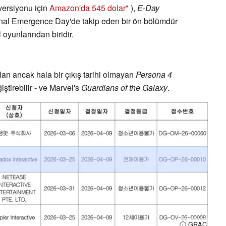
 versiyonu için
Amazon'da 545 dolar
),
E-Day
inal Emergence Day'de takip eden bir ön bölümdür
oyunlarından biridir.
an ancak hala bir çıkış tarihi olmayan
Persona 4
irebilir - ve Marvel's
Guardians of the Galaxy
.
ⓘ GRAC