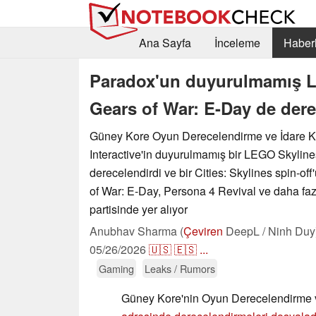
Ana Sayfa
İnceleme
Haberl
Paradox'un duyurulmamış L
Gears of War: E-Day de dere
Güney Kore Oyun Derecelendirme ve İdare K
Interactive'in duyurulmamış bir LEGO Skylin
derecelendirdi ve bir Cities: Skylines spin-of
of War: E-Day, Persona 4 Revival ve daha fa
partisinde yer alıyor
Anubhav Sharma (
Çeviren
DeepL / Ninh Duy
05/26/2026
🇺🇸
🇪🇸
...
Gaming
Leaks / Rumors
Güney Kore'nin Oyun Derecelendirme v