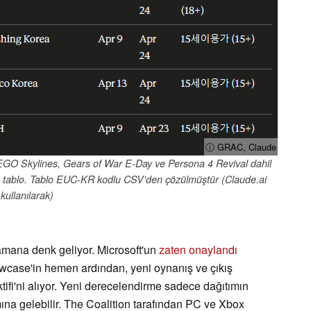
ⓘ GRAC, Claude
GO Skylines, Gears of War E-Day ve Persona 4 Revival dahil
n tablo. Tablo EUC-KR kodlu CSV'den çözülmüştür (Claude.ai
kullanılarak)
amana denk geliyor. Microsoft'un
zaten onaylandı
case'in hemen ardından, yeni oynanış ve çıkış
tifi'ni alıyor. Yeni derecelendirme sadece dağıtımın
ına gelebilir. The Coalition tarafından PC ve Xbox