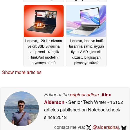
performans testi
çapında piyasaya
sürdü
06/26/2026
06/26/2026
Lenovo, 120 Hz ekrana
Lenovo, ince ve hafif
ve çift SSD yuvasına
tasarıma sahip, uygun
sahip yeni 14 inçlik
fiyatlı AMD işlemcili
ThinkPad modelini
dizüstü bilgisayarı
piyasaya sürdü
piyasaya sürdü
06/26/2026
06/26/2026
Show more articles
Editor of the
original article
:
Alex
Alderson
- Senior Tech Writer
- 15152
articles published on Notebookcheck
since 2018
contact me via:
@aldersonaj
,