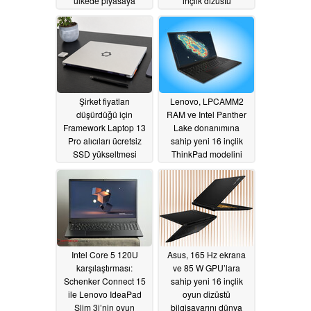
ülkede piyasaya
inçlik dizüstü
sürüyor
bilgisayarı, daha geniş
07/02/2026
bir uluslararası
pazarda satışa
sunuluyor
07/01/2026
Şirket fiyatları
Lenovo, LPCAMM2
düşürdüğü için
RAM ve Intel Panther
Framework Laptop 13
Lake donanımına
Pro alıcıları ücretsiz
sahip yeni 16 inçlik
SSD yükseltmesi
ThinkPad modelini
kazanıyor
dünya çapında
06/27/2026
piyasaya sürdü
06/27/2026
Intel Core 5 120U
Asus, 165 Hz ekrana
karşılaştırması:
ve 85 W GPU’lara
Schenker Connect 15
sahip yeni 16 inçlik
ile Lenovo IdeaPad
oyun dizüstü
Slim 3i’nin oyun
bilgisayarını dünya