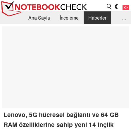
Ana Sayfa
İnceleme
Haberler
...
Öneri /SSS
Kütüphane
Satın Alma Rehberi
Arama
İletişim
Lenovo, 5G hücresel bağlantı ve 64 GB
RAM özelliklerine sahip yeni 14 inçlik