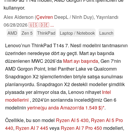
kullanıyor.
Alex Alderson (
Çeviren
DeepL / Ninh Duy),
Yayınlandı
06/28/2026
🇺🇸
🇩🇪
...
AMD
Zen 5
ThinkPad
Laptop / Notebook
Launch
Lenovo’nun ThinkPad T14s 7. Nesil modelini tanıtmasının
üzerinden neredeyse dört ay geçti. Mart ayı başında
düzenlenen MWC 2026’da
Mart ayı başında
, Gen 7'nin
AMD Gorgon Point, Intel Panther Lake ve Qualcomm
Snapdragon X2 işlemcilerinden biriyle satışa sunulması
planlanıyordu. Snapdragon X2 destekli modeller şimdilik
piyasada yer almıyor olsa da, Lenovo nihayet
Intel
modellerini
, 2024'ün sonlarında incelediğimiz Gen 6
modelinin
yerine
(şu anda Amazon'da 1.549 $)
.
Özellikle, bu son model
Ryzen AI 5 430
,
Ryzen AI 5 Pro
440
,
Ryzen AI 7 445
veya
Ryzen AI 7 Pro 450
modelleri,