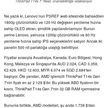
ThinkPad T14s 7. Nesil, onarılabilirliğe odaklanıyor.
Ne yazık ki, Lenovo’nun PSREF web sitesinde bahsedilen
1800p çözünürlüklü ve 120 Hz değişken yenileme hızına
sahip OLED ekran, şimdilik yapılandırılamıyor. Bunun
yerine Lenovo, yalnızca 1200p çözünürlüklü ve 60 Hz
yenileme hızına sahip IPS seçeneklerini satıyor. Ancak iki
panelin 500 nit parlaklığa ulaştığı belirtiliyor.
Fiyatlar sırasıyla Avustralya, Kanada, Euro Bölgesi, Hong
Kong, Malezya ve Singapur'da AUD 2.024, CAD 3.359,
€2.429, HKD 12.403, MYR 6.074 ve SGD 2.684'ten
başlıyor. Öte yandan, AMD işlemcili ThinkPad T14s Gen
7'nin fiyatı en az 2.129 $'dır. Bu yüksek ABD fiyatının bir
kısmı, ThinkPad T14s Gen 7'nin 32 GB RAM içermesine
bağlanabilir.
Bununla birlikte, AMD modelleri, şu anda 1.739 $'dan