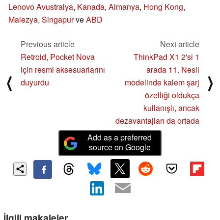
Lenovo Avustralya
,
Kanada
,
Almanya
,
Hong Kong
,
Malezya
,
Singapur
ve
ABD
Previous article
Next article
Retroid, Pocket Nova
ThinkPad X1 2'si 1
için resmi aksesuarlarını
arada 11. Nesil
⟨
⟩
duyurdu
modelinde kalem şarj
özelliği oldukça
kullanışlı, ancak
dezavantajları da ortada
Add as a preferred
source on Google
İlgili makaleler