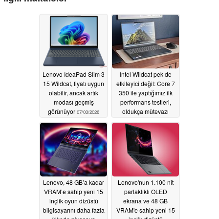
Lenovo IdeaPad Slim 3
Intel Wildcat pek de
15 Wildcat, fiyatı uygun
etkileyici değil: Core 7
olabilir, ancak artık
350 ile yaptığımız ilk
modası geçmiş
performans testleri,
görünüyor
oldukça mütevazı
07/03/2026
sonuçlar ortaya
koyuyor
07/02/2026
Lenovo, 48 GB’a kadar
Lenovo'nun 1.100 nit
VRAM’e sahip yeni 15
parlaklıklı OLED
inçlik oyun dizüstü
ekrana ve 48 GB
bilgisayarını daha fazla
VRAM'e sahip yeni 15