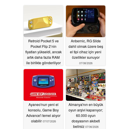
Retroid Pocket 5 ve
Anbernic, RG Slide
Pocket Flip 2’nin
dahil olmak üzere beş
fiyatları yükseldi, ancak
el tipi cihaz için yeni
artık daha fazla RAM
özellikler sunuyor
ile birlikte gönderiliyor
07/08/2026
07/09/2026
Ayaneo'nun yeni el
Almanya'nın en büyük
konsolu, Game Boy
oyun arşivi kapanıyor;
Advance'i temel alıyor
60.000 oyun
olabilir
dosyasının akıbeti
07/07/2026
belirsiz
07/06/2026