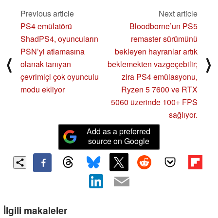
Previous article
Next article
PS4 emülatörü
Bloodborne’un PS5
ShadPS4, oyuncuların
remaster sürümünü
PSN’yi atlamasına
bekleyen hayranlar artık
⟨
⟩
olanak tanıyan
beklemekten vazgeçebilir;
çevrimiçi çok oyunculu
zira PS4 emülasyonu,
modu ekliyor
Ryzen 5 7600 ve RTX
5060 üzerinde 100+ FPS
sağlıyor.
Add as a preferred
source on Google
İlgili makaleler