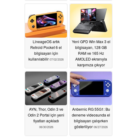
LineageOS artık
Yeni GPD Win Max 3 el
Retroid Pocket 6 el
bilgisayarı, 128 GB
bilgisayarı için
RAM ve 165 Hz
kullanılabilir
AMOLED ekranıyla
07/02/2026
karşımıza çıkıyor
07/01/2026
AYN, Thor, Odin 3 ve
Anbernic RG 55G1: Bu
Odin 2 Portal için yeni
deneme videosunda el
fiyatları açıkladı
bilgisayarı çalışırken
gösteriliyor
06/30/2026
06/27/2026