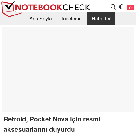
Ana Sayfa
İnceleme
Haberler
...
Öneri /SSS
Kütüphane
Satın Alma Rehberi
Arama
İletişim
Retroid, Pocket Nova için resmi
aksesuarlarını duyurdu