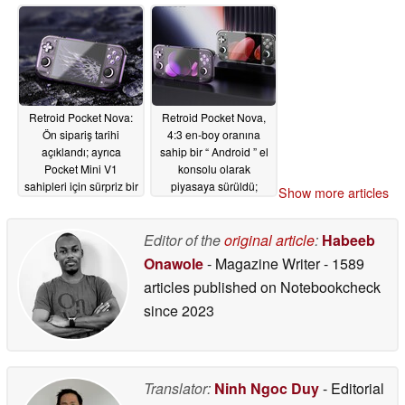
Retroid Pocket Nova:
Retroid Pocket Nova,
Ön sipariş tarihi
4:3 en-boy oranına
açıklandı; ayrıca
sahip bir “ Android ” el
Pocket Mini V1
konsolu olarak
sahipleri için sürpriz bir
piyasaya sürüldü;
Show more articles
indirim duyuruldu
başlangıç fiyatı 229
dolar
06/26/2026
06/26/2026
Editor of the
original article
:
Habeeb
Onawole
- Magazine Writer
- 1589
articles published on Notebookcheck
since 2023
Translator:
Ninh Ngoc Duy
- Editorial