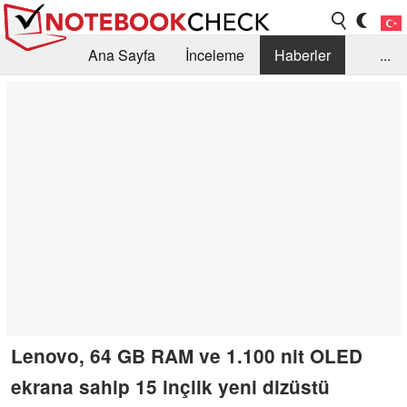
Ana Sayfa
İnceleme
Haberler
...
Öneri /SSS
Kütüphane
Satın Alma Rehberi
Arama
İletişim
Lenovo, 64 GB RAM ve 1.100 nit OLED
ekrana sahip 15 inçlik yeni dizüstü