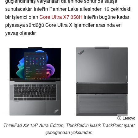
güçlendirilmiş varyantları da eninde sonunda satışa
sunulacaktır. Intel'in Panther Lake ailesinden 16 çekirdekli
bir işlemci olan
Core Ultra X7 358H
intel'in bugüne kadar
piyasaya sürdüğü Core Ultra X işlemciler arasında en
yavaş olanıdır.
ⓘ Lenovo
ThinkPad X9 15P Aura Edition, ThinkPad'in klasik TrackPoint işaret
çubuğundan yoksundur.