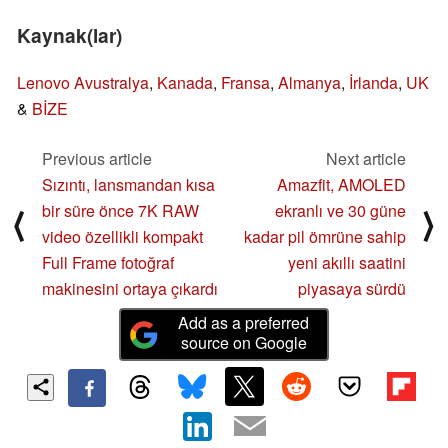
Kaynak(lar)
Lenovo Avustralya
,
Kanada
,
Fransa
,
Almanya
,
İrlanda
,
UK
&
BİZE
Previous article
Next article
Sızıntı, lansmandan kısa
Amazfit, AMOLED
bir süre önce 7K RAW
ekranlı ve 30 güne
⟨
⟩
video özellikli kompakt
kadar pil ömrüne sahip
Full Frame fotoğraf
yeni akıllı saatini
makinesini ortaya çıkardı
piyasaya sürdü
Add as a preferred
source on Google