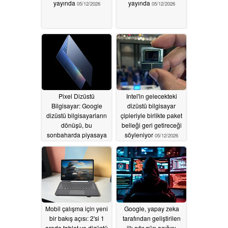
yayında
yayında
05/12/2026
05/12/2026
Pixel Dizüstü
Intel'in gelecekteki
Bilgisayar: Google
dizüstü bilgisayar
dizüstü bilgisayarların
çipleriyle birlikte paket
dönüşü, bu
belleği geri getireceği
sonbaharda piyasaya
söyleniyor
05/12/2026
sürülecek
Googlebook'larla
onaylandı
05/12/2026
Mobil çalışma için yeni
Google, yapay zeka
bir bakış açısı: 2'si 1
tarafından geliştirilen
arada tablet ve dizüstü
ilk sıfır gün açığını