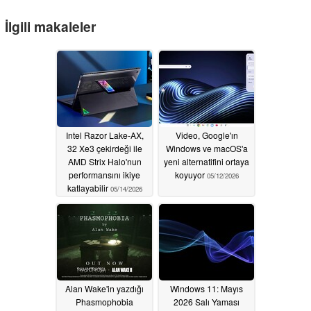
İlgili makaleler
Intel Razor Lake-AX,
Video, Google'ın
32 Xe3 çekirdeği ile
Windows ve macOS'a
AMD Strix Halo'nun
yeni alternatifini ortaya
performansını ikiye
koyuyor
05/12/2026
katlayabilir
05/14/2026
Alan Wake'in yazdığı
Windows 11: Mayıs
Phasmophobia
2026 Salı Yaması