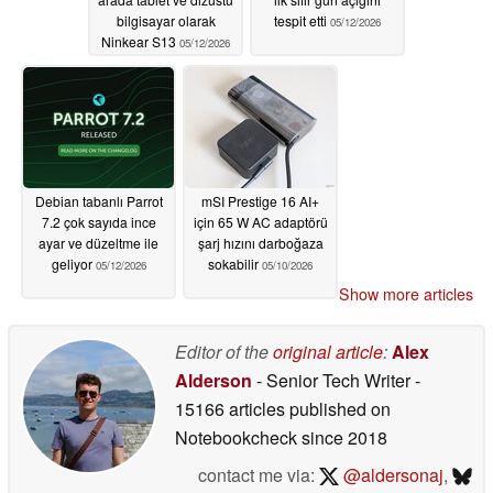
bilgisayar olarak
tespit etti
05/12/2026
Ninkear S13
05/12/2026
Debian tabanlı Parrot
mSI Prestige 16 AI+
7.2 çok sayıda ince
için 65 W AC adaptörü
ayar ve düzeltme ile
şarj hızını darboğaza
geliyor
sokabilir
05/12/2026
05/10/2026
Show more articles
Editor of the
original article
:
Alex
Alderson
- Senior Tech Writer
-
15166 articles published on
Notebookcheck
since 2018
contact me via:
@aldersonaj
,