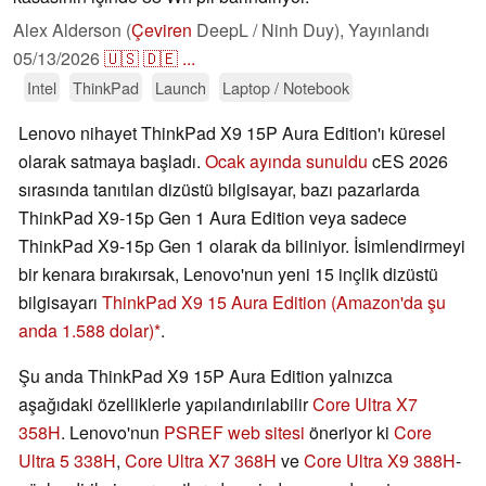
Alex Alderson (
Çeviren
DeepL / Ninh Duy),
Yayınlandı
05/13/2026
🇺🇸
🇩🇪
...
Intel
ThinkPad
Launch
Laptop / Notebook
Lenovo nihayet ThinkPad X9 15P Aura Edition'ı küresel
olarak satmaya başladı.
Ocak ayında sunuldu
cES 2026
sırasında tanıtılan dizüstü bilgisayar, bazı pazarlarda
ThinkPad X9-15p Gen 1 Aura Edition veya sadece
ThinkPad X9-15p Gen 1 olarak da biliniyor. İsimlendirmeyi
bir kenara bırakırsak, Lenovo'nun yeni 15 inçlik dizüstü
bilgisayarı
ThinkPad X9 15 Aura Edition
(Amazon'da şu
anda 1.588 dolar)
.
Şu anda ThinkPad X9 15P Aura Edition yalnızca
aşağıdaki özelliklerle yapılandırılabilir
Core Ultra X7
358H
. Lenovo'nun
PSREF web sitesi
öneriyor ki
Core
Ultra 5 338H
,
Core Ultra X7 368H
ve
Core Ultra X9 388H
-