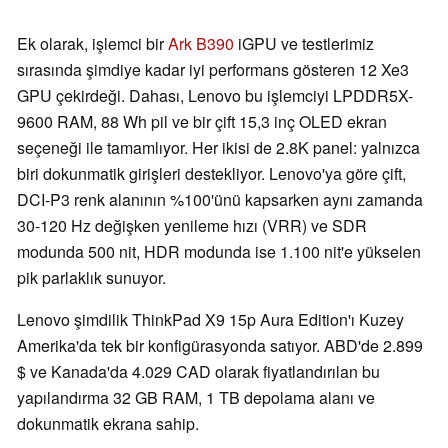
Ek olarak, işlemci bir
Ark B390
iGPU ve testlerimiz
sırasında şimdiye kadar iyi performans gösteren 12 Xe3
GPU çekirdeği. Dahası, Lenovo bu işlemciyi LPDDR5X-
9600 RAM, 88 Wh pil ve bir çift 15,3 inç OLED ekran
seçeneği ile tamamlıyor. Her ikisi de 2.8K panel: yalnızca
biri dokunmatik girişleri destekliyor. Lenovo'ya göre çift,
DCI-P3 renk alanının %100'ünü kapsarken aynı zamanda
30-120 Hz değişken yenileme hızı (VRR) ve SDR
modunda 500 nit, HDR modunda ise 1.100 nit'e yükselen
pik parlaklık sunuyor.
Lenovo şimdilik ThinkPad X9 15p Aura Edition'ı Kuzey
Amerika'da tek bir konfigürasyonda satıyor. ABD'de 2.899
$ ve Kanada'da 4.029 CAD olarak fiyatlandırılan bu
yapılandırma 32 GB RAM, 1 TB depolama alanı ve
dokunmatik ekrana sahip.