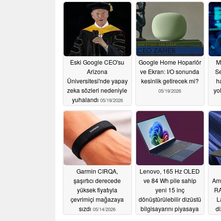
Eski Google CEO'su
Google Home Hoparlör
M
Arizona
ve Ekran: I/O sonunda
Se
Üniversitesi'nde yapay
kesinlik getirecek mi?
h
zeka sözleri nedeniyle
yol
05/19/2026
yuhalandı
05/19/2026
Garmin CIRQA,
Lenovo, 165 Hz OLED
şaşırtıcı derecede
ve 84 Wh pile sahip
Am
yüksek fiyatıyla
yeni 15 inç
RA
çevrimiçi mağazaya
dönüştürülebilir dizüstü
L
sızdı
bilgisayarını piyasaya
di
05/14/2026
sürdü
05/13/2026