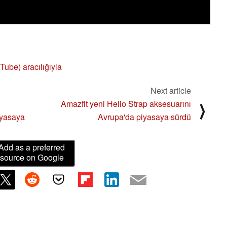
ube) aracılığıyla
Next article
Amazfit yeni Helio Strap aksesuarını
⟩
iyasaya
Avrupa'da piyasaya sürdü
Add as a preferred
source on Google