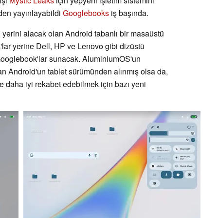
işi
Mystic Leaks
için yepyeni işletim sistemini
den yayınlayabildi
Googlebooks
iş başında.
rini alacak olan Android tabanlı bir masaüstü
lar yerine Dell, HP ve Lenovo gibi dizüstü
nde Googlebook'lar sunacak. AluminiumOS'un
dan Android'un tablet sürümünden alınmış olsa da,
 daha iyi rekabet edebilmek için bazı yeni