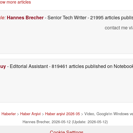
ow more articles
Googlebook'larla
05/13/2026
05/13/2026
onaylandı
05/12/2026
cle
:
Hannes Brecher
- Senior Tech Writer
- 21995 articles pub
contact me vi
Duy
- Editorial Assistant
- 819461 articles published on Notebo
>
Haberler
>
Haber Arşivi
>
Haber arşivi 2026 05
> Video, Google'ın Windows ve 
Hannes Brecher, 2026-05-12 (Update: 2026-05-12)
Cookie Settings