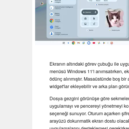
Ekranın altındaki görev çubuğu ile uy
menüsü Windows 11'i anımsatırken, e
ödünç alınmıştır. Masaüstünde boş bir al
widget'lar ekleyebilir ve arka plan görün
Dosya gezgini görünüşe göre sekmeler
uygulamayı ve pencereyi yönetmeyi kol
seçeneği sunuyor. Oturum açarken şifre 
arayüzü dokunmatik ekran dostu olacak
uygulamalarını desteklemesi gerekirken