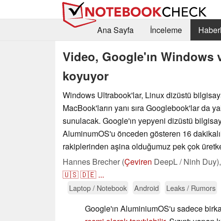
Ana Sayfa
İnceleme
Haberl
Video, Google'ın Windows ve
koyuyor
Windows Ultrabook'lar, Linux dizüstü bilgisay
MacBook'ların yanı sıra Googlebook'lar da ya
sunulacak. Google'ın yepyeni dizüstü bilgisay
AluminumOS'u önceden gösteren 16 dakikalık
rakiplerinden aşina olduğumuz pek çok üretken
Hannes Brecher (
Çeviren
DeepL / Ninh Duy)
🇺🇸
🇩🇪
...
Laptop / Notebook
Android
Leaks / Rumors
Google'ın AluminiumOS'u sadece birka