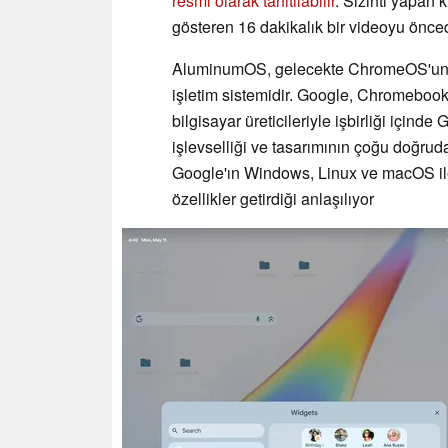
resmi olarak tanıtılabilir
. Sızıntı yapan k
gösteren 16 dakikalık bir videoyu önce
AluminumOS, gelecekte ChromeOS'un ye
işletim sistemidir. Google, Chromebook'
bilgisayar üreticileriyle işbirliği içi
işlevselliği ve tasarımının çoğu doğru
Google'ın Windows, Linux ve macOS ile
özellikler getirdiği anlaşılıyor