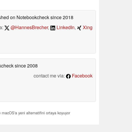
lished on Notebookcheck
since 2018
a:
@HannesBrecher
,
LinkedIn
,
Xing
okcheck
since 2008
contact me via:
Facebook
macOS'a yeni alternatifini ortaya koyuyor