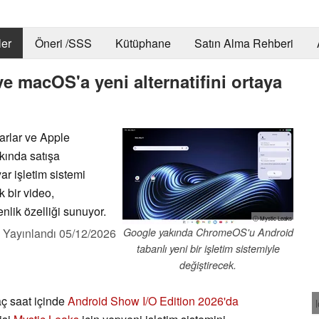
er
Öneri /SSS
Kütüphane
Satın Alma Rehberi
 macOS'a yeni alternatifini ortaya
arlar ve Apple
kında satışa
ar işletim sistemi
 bir video,
lik özelliği sunuyor.
ⓘ Mystic Leaks
,
Yayınlandı
05/12/2026
Google yakında ChromeOS'u Android
tabanlı yeni bir işletim sistemiyle
değiştirecek.
ç saat içinde
Android Show I/O Edition 2026'da