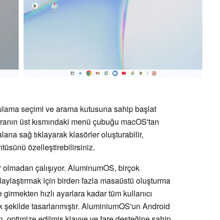
gulama seçimi ve arama kutusuna sahip başlat
kranın üst kısmındaki menü çubuğu macOS'tan
ana sağ tıklayarak klasörler oluşturabilir,
tüsünü özelleştirebilirsiniz.
 olmadan çalışıyor. AluminumOS, birçok
aylaştırmak için birden fazla masaüstü oluşturma
girmekten hızlı ayarlara kadar tüm kullanıcı
 şekilde tasarlanmıştır. AluminiumOS'un Android
, optimize edilmiş klavye ve fare desteğine sahip