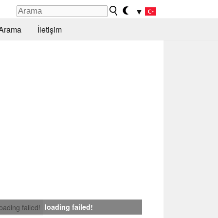
▼
Arama
İletişim
loading failed!
loading failed!