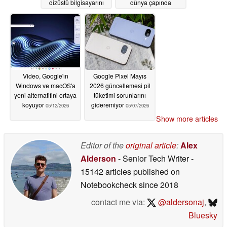
dizüstü bilgisayarını
dünya çapında
piyasaya sürdü
piyasaya sürdü
05/13/2026
05/13/2026
Video, Google'ın
Google Pixel Mayıs
Windows ve macOS'a
2026 güncellemesi pil
yeni alternatifini ortaya
tüketimi sorunlarını
koyuyor
gideremiyor
05/12/2026
05/07/2026
Show more articles
Editor of the
original article
:
Alex
Alderson
- Senior Tech Writer
-
15142 articles published on
Notebookcheck
since 2018
contact me via:
@aldersonaj
,
Bluesky