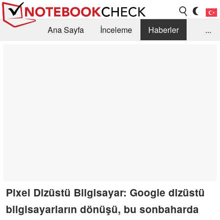
Ana Sayfa
İnceleme
Haberler
...
Öneri /SSS
Kütüphane
Satın Alma Rehberi
Arama
İletişim
Pixel Dizüstü Bilgisayar: Google dizüstü
bilgisayarların dönüşü, bu sonbaharda