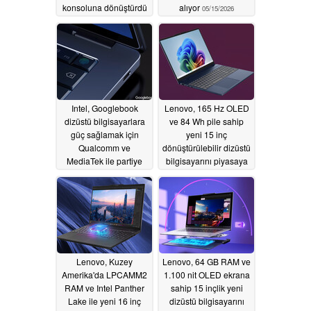
konsoluna dönüştürdü
alıyor
05/15/2026
05/21/2026
Intel, Googlebook
Lenovo, 165 Hz OLED
dizüstü bilgisayarlara
ve 84 Wh pile sahip
güç sağlamak için
yeni 15 inç
Qualcomm ve
dönüştürülebilir dizüstü
MediaTek ile partiye
bilgisayarını piyasaya
katılıyor
sürdü
05/13/2026
05/13/2026
Lenovo, Kuzey
Lenovo, 64 GB RAM ve
Amerika'da LPCAMM2
1.100 nit OLED ekrana
RAM ve Intel Panther
sahip 15 inçlik yeni
Lake ile yeni 16 inç
dizüstü bilgisayarını