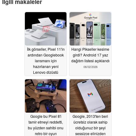
İlgili makaleler
İlk görseller, Pixel 11'in
Hangi Pikseller kesime
ardından Googlebook
girdi? Android 17 yaz
lansmanı için
dağıtım listesi açıklandı
hazırlanan yeni
06/02/2026
Lenovo dizüstü
bilgisayarı ve 2'si 1
arada tableti gösteriyor.
08/01/2026
Google bu Pixel 8'i
Google, 2013'ten beri
tamir etmeyi reddetti,
ücretsiz olarak sahip
bu yüzden sahibi onu
olduğunuz bir şeyi
retro bir oyun
sessizce elinizden