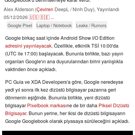
Alex Alderson (
Çeviren
DeepL / Ninh Duy),
Yayınlandı
05/12/2026
🇺🇸
🇩🇪
...
Google Pixel
Laptop / Notebook
Leaks / Rumors
Google birkaç saat içinde Android Show I/O Edition
adresini yayınlayacak
. Özellikle, etkinlik TSİ 10:00'da
(UTC ile 17:00) başlayacak. Bununla birlikte, bazı yayın
organları Google'ın ana duyurularından birini yanlışlıkla
vaktinden önce açıkladı.
PC Guia ve XDA Developers'a göre, Google neredeyse
yedi yıl sonra ilk kez dizüstü bilgisayar pazarına geri
dönmenin eşiğinde. Bununla birlikte, yeni dizüstü
bilgisayar
Pixelbook markası
ne de bir daha
Piksel Dizüstü
Bilgisayar
. Bunun yerine, her ikisi de dizüstü bilgisayarın
Google Googlebook olarak piyasaya sürüleceğini açıkladı.