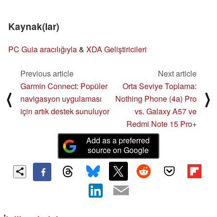
Kaynak(lar)
PC Guia aracılığıyla
&
XDA Geliştiricileri
Previous article
Next article
Garmin Connect: Popüler
Orta Seviye Toplama:
⟨
⟩
navigasyon uygulaması
Nothing Phone (4a) Pro
için artık destek sunuluyor
vs. Galaxy A57 ve
Redmi Note 15 Pro+
Add as a preferred
source on Google