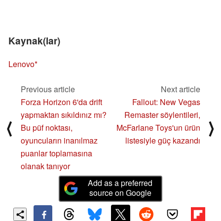
Kaynak(lar)
Lenovo
Previous article
Next article
Forza Horizon 6'da drift
Fallout: New Vegas
yapmaktan sıkıldınız mı?
Remaster söylentileri,
⟨
⟩
Bu püf noktası,
McFarlane Toys'un ürün
oyuncuların inanılmaz
listesiyle güç kazandı
puanlar toplamasına
olanak tanıyor
Add as a preferred
source on Google