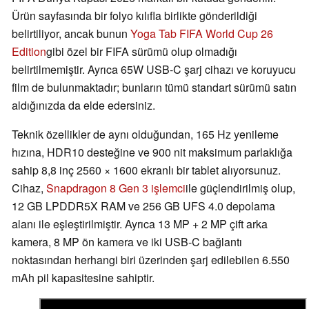
Ürün sayfasında bir folyo kılıfla birlikte gönderildiği
belirtiliyor, ancak bunun
Yoga Tab FIFA World Cup 26
Edition
gibi özel bir FIFA sürümü olup olmadığı
belirtilmemiştir. Ayrıca 65W USB-C şarj cihazı ve koruyucu
film de bulunmaktadır; bunların tümü standart sürümü satın
aldığınızda da elde edersiniz.
Teknik özellikler de aynı olduğundan, 165 Hz yenileme
hızına, HDR10 desteğine ve 900 nit maksimum parlaklığa
sahip 8,8 inç 2560 × 1600 ekranlı bir tablet alıyorsunuz.
Cihaz,
Snapdragon 8 Gen 3 işlemci
ile güçlendirilmiş olup,
12 GB LPDDR5X RAM ve 256 GB UFS 4.0 depolama
alanı ile eşleştirilmiştir. Ayrıca 13 MP + 2 MP çift arka
kamera, 8 MP ön kamera ve iki USB-C bağlantı
noktasından herhangi biri üzerinden şarj edilebilen 6.550
mAh pil kapasitesine sahiptir.