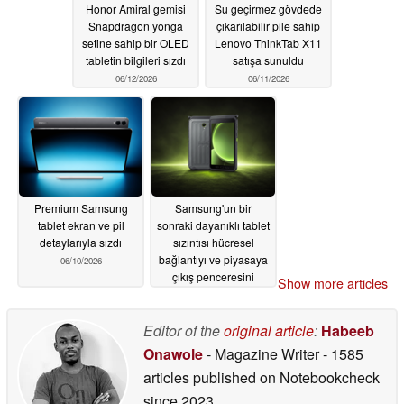
Honor Amiral gemisi
Su geçirmez gövdede
Snapdragon yonga
çıkarılabilir pile sahip
setine sahip bir OLED
Lenovo ThinkTab X11
tabletin bilgileri sızdı
satışa sunuldu
06/12/2026
06/11/2026
Premium Samsung
Samsung'un bir
tablet ekran ve pil
sonraki dayanıklı tablet
detaylarıyla sızdı
sızıntısı hücresel
bağlantıyı ve piyasaya
06/10/2026
çıkış penceresini
Show more articles
ortaya koyuyor
06/09/2026
Editor of the
original article
:
Habeeb
Onawole
- Magazine Writer
- 1585
articles published on Notebookcheck
since 2023