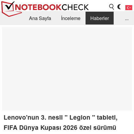
Ana Sayfa
İnceleme
Haberler
...
Öneri /SSS
Kütüphane
Satın Alma Rehberi
Arama
İletişim
Lenovo'nun 3. nesil " Legion " tableti,
FIFA Dünya Kupası 2026 özel sürümü