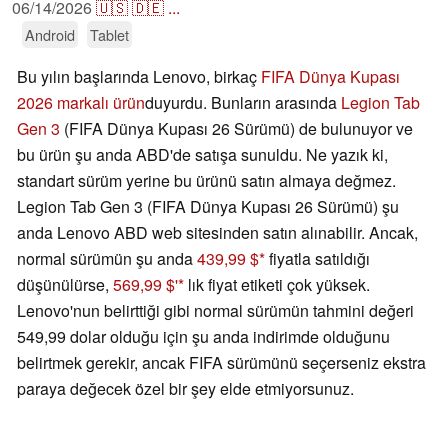
06/14/2026
🇺🇸
🇩🇪
...
Android
Tablet
Bu yılın başlarında Lenovo, birkaç
FIFA Dünya Kupası
2026 markalı ürün
duyurdu. Bunların arasında
Legion Tab
Gen 3
(FIFA Dünya Kupası 26 Sürümü) de bulunuyor ve
bu ürün şu anda ABD'de satışa sunuldu. Ne yazık ki,
standart sürüm yerine bu ürünü satın almaya değmez.
Legion Tab Gen 3 (FIFA Dünya Kupası 26 Sürümü) şu
anda Lenovo ABD web sitesinden satın alınabilir. Ancak,
normal sürümün şu anda
439,99 $
fiyatla satıldığı
düşünülürse,
569,99 $'
lık fiyat etiketi çok yüksek.
Lenovo'nun belirttiği gibi normal sürümün tahmini değeri
549,99 dolar olduğu için şu anda indirimde olduğunu
belirtmek gerekir, ancak FIFA sürümünü seçerseniz ekstra
paraya değecek özel bir şey elde etmiyorsunuz.