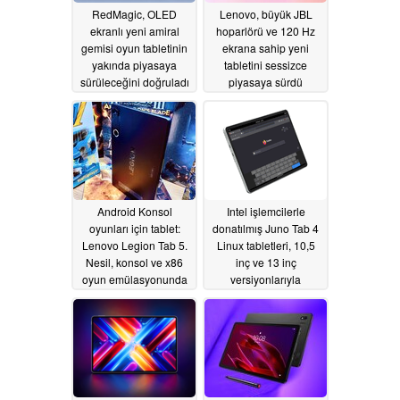
RedMagic, OLED
Lenovo, büyük JBL
ekranlı yeni amiral
hoparlörü ve 120 Hz
gemisi oyun tabletinin
ekrana sahip yeni
yakında piyasaya
tabletini sessizce
sürüleceğini doğruladı
piyasaya sürdü
06/17/2026
06/16/2026
Android Konsol
Intel işlemcilerle
oyunları için tablet:
donatılmış Juno Tab 4
Lenovo Legion Tab 5.
Linux tabletleri, 10,5
Nesil, konsol ve x86
inç ve 13 inç
oyun emülasyonunda
versiyonlarıyla
öne çıkıyor
piyasaya çıkıyor
06/15/2026
06/12/2026