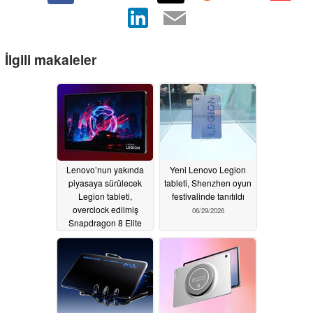
İlgili makaleler
Lenovo’nun yakında
Yeni Lenovo Legion
piyasaya sürülecek
tableti, Shenzhen oyun
Legion tableti,
festivalinde tanıtıldı
overclock edilmiş
06/29/2026
Snapdragon 8 Elite
Gen 5 yongası için
devasa bir soğutma
sistemine sahiptir.
07/18/2026