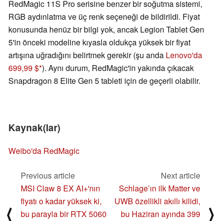
RedMagic 11S Pro serisine benzer bir soğutma sistemi,
RGB aydınlatma ve üç renk seçeneği de bildirildi. Fiyat
konusunda henüz bir bilgi yok, ancak Legion Tablet Gen
5'in önceki modeline kıyasla oldukça yüksek bir fiyat
artışına uğradığını belirtmek gerekir (şu anda
Lenovo'da
699,99 $
). Aynı durum, RedMagic'in yakında çıkacak
Snapdragon 8 Elite Gen 5 tableti için de geçerli olabilir.
Kaynak(lar)
Weibo'da RedMagic
Previous article
Next article
MSI Claw 8 EX AI+'nın
Schlage’ın ilk Matter ve
fiyatı o kadar yüksek ki,
UWB özellikli akıllı kilidi,
⟨
⟩
bu parayla bir RTX 5060
bu Haziran ayında 399