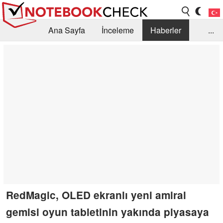
Ana Sayfa
İnceleme
Haberler
...
Öneri /SSS
Kütüphane
Satın Alma Rehberi
Arama
İletişim
RedMagic, OLED ekranlı yeni amiral
gemisi oyun tabletinin yakında piyasaya