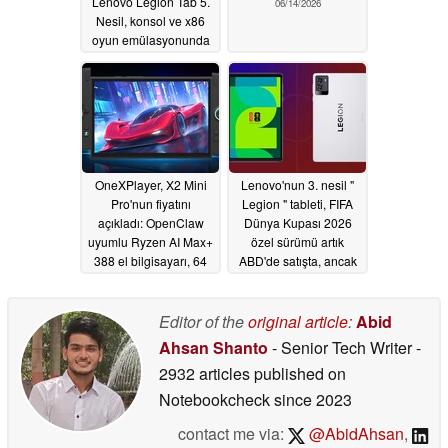
Lenovo Legion Tab 5.
06/14/2026
Nesil, konsol ve x86
oyun emülasyonunda
öne çıkıyor
06/15/2026
OneXPlayer, X2 Mini
Lenovo'nun 3. nesil "
Pro'nun fiyatını
Legion " tableti, FIFA
açıkladı: OpenClaw
Dünya Kupası 2026
uyumlu Ryzen AI Max+
özel sürümü artık
388 el bilgisayarı, 64
ABD'de satışta, ancak
GB'a kadar RAM,
satın almaya değmez
isteğe bağlı sıvı
06/14/2026
soğutma ve 118 TOPS
Editor of the
original article
:
Abid
yapay zeka
Ahsan Shanto
- Senior Tech Writer
-
performansı ile
2932 articles published on
piyasaya çıkıyor
Notebookcheck
since 2023
06/14/2026
contact me via:
@AbidAhsan
,