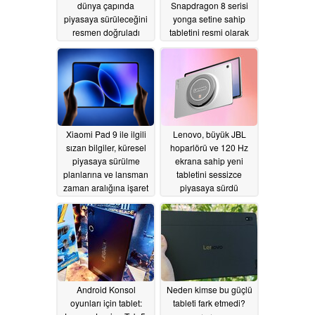
dünya çapında
Snapdragon 8 serisi
piyasaya sürüleceğini
yonga setine sahip
resmen doğruladı
tabletini resmi olarak
piyasaya sürdü
06/29/2026
06/27/2026
Xiaomi Pad 9 ile ilgili
Lenovo, büyük JBL
sızan bilgiler, küresel
hoparlörü ve 120 Hz
piyasaya sürülme
ekrana sahip yeni
planlarına ve lansman
tabletini sessizce
zaman aralığına işaret
piyasaya sürdü
ediyor
06/23/2026
06/16/2026
Android Konsol
Neden kimse bu güçlü
oyunları için tablet:
tableti fark etmedi?