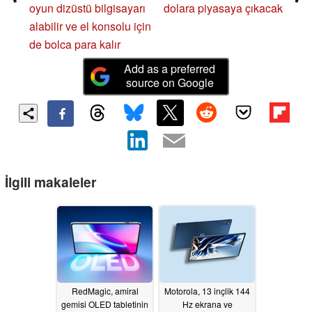
oyun dizüstü bilgisayarı
dolara piyasaya çıkacak
alabilir ve el konsolu için
de bolca para kalır
Add as a preferred
source on Google
İlgili makaleler
RedMagic, amiral
Motorola, 13 inçlik 144
gemisi OLED tabletinin
Hz ekrana ve