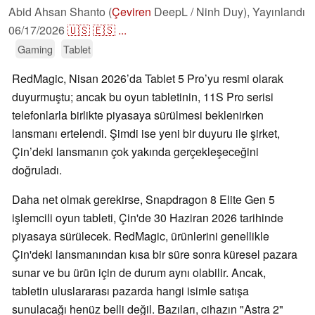
Abid Ahsan Shanto (
Çeviren
DeepL / Ninh Duy),
Yayınlandı
06/17/2026
🇺🇸
🇪🇸
...
Gaming
Tablet
RedMagic, Nisan 2026’da Tablet 5 Pro’yu resmi olarak
duyurmuştu; ancak bu oyun tabletinin, 11S Pro serisi
telefonlarla birlikte piyasaya sürülmesi beklenirken
lansmanı ertelendi. Şimdi ise yeni bir duyuru ile şirket,
Çin’deki lansmanın çok yakında gerçekleşeceğini
doğruladı.
Daha net olmak gerekirse, Snapdragon 8 Elite Gen 5
işlemcili oyun tableti, Çin'de 30 Haziran 2026 tarihinde
piyasaya sürülecek. RedMagic, ürünlerini genellikle
Çin'deki lansmanından kısa bir süre sonra küresel pazara
sunar ve bu ürün için de durum aynı olabilir. Ancak,
tabletin uluslararası pazarda hangi isimle satışa
sunulacağı henüz belli değil. Bazıları, cihazın "Astra 2"