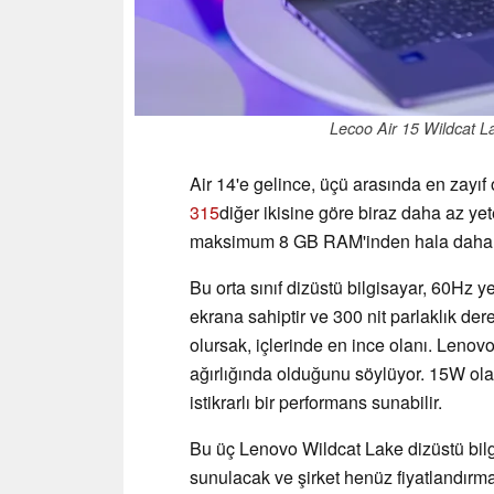
Lecoo Air 15 Wildcat Lak
Air 14'e gelince, üçü arasında en zayıf
315
diğer ikisine göre biraz daha az y
maksimum 8 GB RAM'inden hala daha y
Bu orta sınıf dizüstü bilgisayar, 60H
ekrana sahiptir ve 300 nit parlaklık de
olursak, içlerinde en ince olanı. Lenov
ağırlığında olduğunu söylüyor. 15W ol
istikrarlı bir performans sunabilir.
Bu üç Lenovo Wildcat Lake dizüstü bil
sunulacak ve şirket henüz fiyatlandırma 