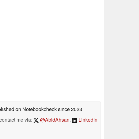
ublished on Notebookcheck
since 2023
contact me via:
@AbidAhsan
,
LinkedIn