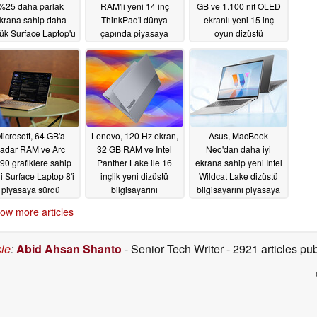
%25 daha parlak
RAM'li yeni 14 inç
GB ve 1.100 nit OLED
krana sahip daha
ThinkPad'i dünya
ekranlı yeni 15 inç
ük Surface Laptop'u
çapında piyasaya
oyun dizüstü
piyasaya sürdü
sürüyor
bilgisayarını dünya
05/20/2026
çapında piyasaya
05/20/2026
sürdü
05/20/2026
icrosoft, 64 GB'a
Lenovo, 120 Hz ekran,
Asus, MacBook
kadar RAM ve Arc
32 GB RAM ve Intel
Neo'dan daha iyi
90 grafiklere sahip
Panther Lake ile 16
ekrana sahip yeni Intel
i Surface Laptop 8'i
inçlik yeni dizüstü
Wildcat Lake dizüstü
piyasaya sürdü
bilgisayarını
bilgisayarını piyasaya
uluslararası olarak
sürdü
05/19/2026
05/18/2026
ow more articles
piyasaya sürdü
05/19/2026
cle
:
Abid Ahsan Shanto
- Senior Tech Writer
- 2921 articles p