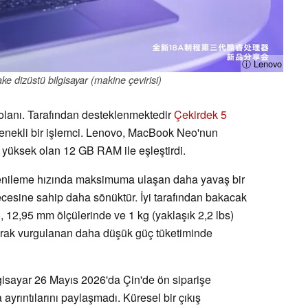
ⓘ Lenovo
e dizüstü bilgisayar (makine çevirisi)
 olanı. Tarafından desteklenmektedir
Çekirdek 5
etenekli bir işlemci. Lenovo, MacBook Neo'nun
üksek olan 12 GB RAM ile eşleştirdi.
z yenileme hızında maksimuma ulaşan daha yavaş bir
recesine sahip daha sönüktür. İyi tarafından bakacak
o, 12,95 mm ölçülerinde ve 1 kg (yaklaşık 2,2 lbs)
arak vurgulanan daha düşük güç tüketiminde
gisayar 26 Mayıs 2026'da Çin'de ön siparişe
ayrıntılarını paylaşmadı. Küresel bir çıkış