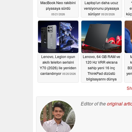
MacBook Neo rakibini
Laptop'un daha ucuz
piyasaya sürdü
versiyonunu piyasaya
e
sürüyor
küç
05/21/2026
05/20/2026
Lenovo, Legion oyun
Lenovo, 64 GB RAM ve
M
akıllı telefon serisini
120 Hz VRR ekrana
Y70 (2026) ile yeniden
sahip yeni 16 inç
B3
canlandırıyor
ThinkPad dizüstü
yen
05/20/2026
bilgisayarını dünya
çapında piyasaya
Sh
sürdü
05/20/2026
Editor of the
original arti