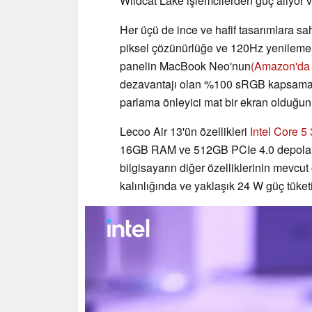
Wildcat Lake işlemcilerden güç alıyor 
Her üçü de ince ve hafif tasarımlara s
piksel çözünürlüğe ve 120Hz yenileme hı
panelin MacBook Neo'nun
(Amazon'da
dezavantajı olan %100 sRGB kapsama a
parlama önleyici mat bir ekran olduğun
Lecoo Air 13'ün özellikleri
Intel Core 5
16GB RAM ve 512GB PCIe 4.0 depolama a
bilgisayarın diğer özelliklerinin mevc
kalınlığında ve yaklaşık 24 W güç tüketi