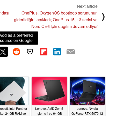
Next article
ndası
OnePlus, OxygenOS bootloop sorununun
⟩
giderildiğini açıkladı; OnePlus 15, 13 serisi ve
Nord CE6 için dağıtım devam ediyor
Add as a preferred
source on Google
rosoft, Intel Panther
Lenovo, AMD Zen 5
Lenovo, Nvidia
ke, 24 GB RAM ve
işlemcili ve 64 GB
GeForce RTX 5070 12