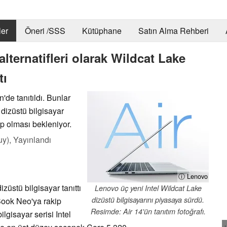
er
Öneri /SSS
Kütüphane
Satın Alma Rehberi
ternatifleri olarak Wildcat Lake
tı
'de tanıtıldı. Bunlar
 dizüstü bilgisayar
p olması bekleniyor.
uy),
Yayınlandı
ⓘ Lenovo
züstü bilgisayar tanıttı
Lenovo üç yeni Intel Wildcat Lake
dizüstü bilgisayarını piyasaya sürdü.
Book Neo'ya rakip
Resimde: Air 14'ün tanıtım fotoğrafı.
lgisayar serisi Intel