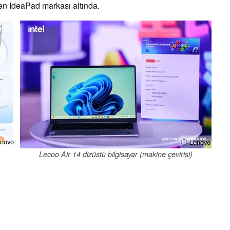
en IdeaPad markası altında.
novo
ⓘ Lenovo
Lecoo Air 14 dizüstü bilgisayar (makine çevirisi)