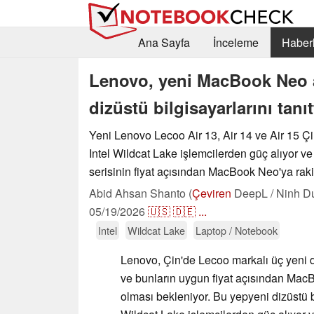
Ana Sayfa
İnceleme
Haberl
Lenovo, yeni MacBook Neo al
dizüstü bilgisayarlarını tanıt
Yeni Lenovo Lecoo Air 13, Air 14 ve Air 15 Çin
Intel Wildcat Lake işlemcilerden güç alıyor ve
serisinin fiyat açısından MacBook Neo'ya raki
Abid Ahsan Shanto (
Çeviren
DeepL / Ninh D
05/19/2026
🇺🇸
🇩🇪
...
Intel
Wildcat Lake
Laptop / Notebook
Lenovo, Çin'de Lecoo markalı üç yeni di
ve bunların uygun fiyat açısından Mac
olması bekleniyor. Bu yepyeni dizüstü bi