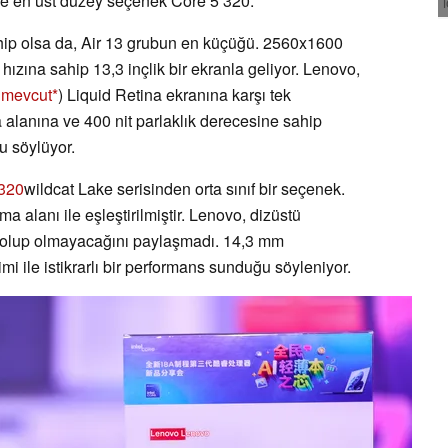
ve en üst düzey seçenek Core 5 320.
ahip olsa da, Air 13 grubun en küçüğü. 2560x1600
zına sahip 13,3 inçlik bir ekranla geliyor. Lenovo,
 mevcut
) Liquid Retina ekranına karşı tek
lanına ve 400 nit parlaklık derecesine sahip
u söylüyor.
 320
wildcat Lake serisinden orta sınıf bir seçenek.
lanı ile eşleştirilmiştir. Lenovo, dizüstü
ut olup olmayacağını paylaşmadı. 14,3 mm
mi ile istikrarlı bir performans sunduğu söyleniyor.