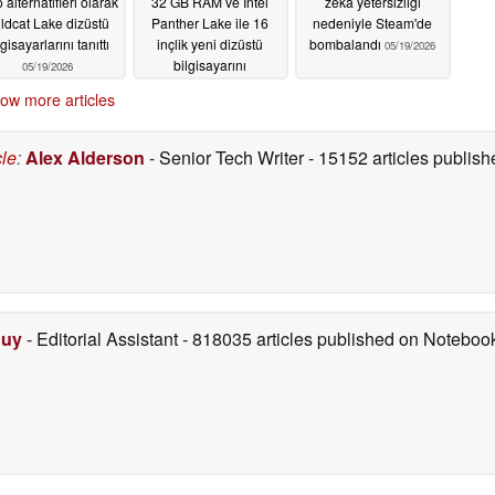
alternatifleri olarak
32 GB RAM ve Intel
zeka yetersizliği
ldcat Lake dizüstü
Panther Lake ile 16
nedeniyle Steam'de
lgisayarlarını tanıttı
inçlik yeni dizüstü
bombalandı
05/19/2026
bilgisayarını
05/19/2026
uluslararası olarak
ow more articles
piyasaya sürdü
05/19/2026
cle
:
Alex Alderson
- Senior Tech Writer
- 15152 articles publi
Duy
- Editorial Assistant
- 818035 articles published on Notebo