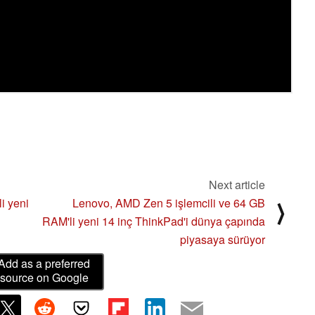
Next article
i yeni
Lenovo, AMD Zen 5 işlemcili ve 64 GB
⟩
RAM'li yeni 14 inç ThinkPad'i dünya çapında
piyasaya sürüyor
Add as a preferred
source on Google