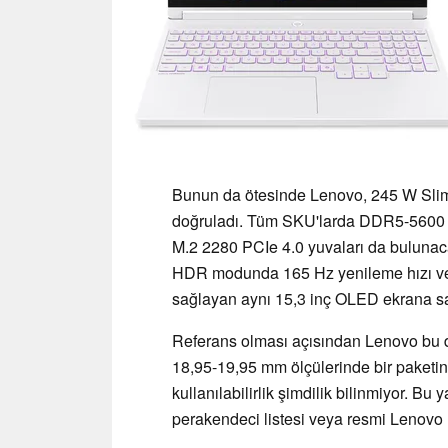
Bunun da ötesinde Lenovo, 245 W Slim T
doğruladı. Tüm SKU'larda DDR5-5600 
M.2 2280 PCIe 4.0 yuvaları da bulunaca
HDR modunda 165 Hz yenileme hızı ve 1
sağlayan aynı 15,3 inç OLED ekrana sah
Referans olması açısından Lenovo bu d
18,95-19,95 mm ölçülerinde bir paketin i
kullanılabilirlik şimdilik bilinmiyor. Bu 
perakendeci listesi veya resmi Lenovo 