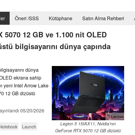
er
Öneri /SSS
Kütüphane
Satın Alma Rehberi
 5070 12 GB ve 1.100 nit OLED
züstü bilgisayarını dünya çapında
ilgisayarını dünya
t OLED ekrana sahip
ı yeni Intel Arrow Lake
70 12 GB dizüstü
ayınlandı
05/20/2026
ⓘ Lenovo
Legion 5 15IAX11, Nvidia'nın
 Notebook
Launch
GeForce RTX 5070 12 GB dizüstü