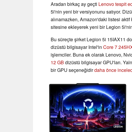
Aradan birkaç ay geçti
Lenovo tespit ed
5i'nin yeni bir versiyonunu satıyor. Dizü
alınamazken, Amazon'daki listesi akt
sitesine ekleyerek yeni bir Legion 5i'nin
Bu süreçte şirket Legion 5i 15IAX11 do
dizüstü bilgisayar Intel'in
Core 7 245H
işlemciler. Buna ek olarak Lenovo, Nvi
12 GB
dizüstü bilgisayar GPU'ları. Yaln
bir GPU seçeneğidir
daha önce inceled