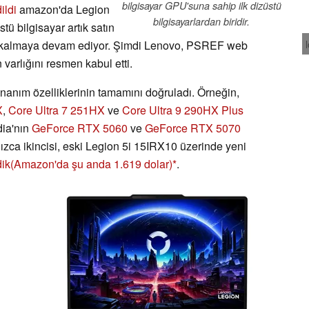
bilgisayar GPU'suna sahip ilk dizüstü
ildi
amazon'da Legion
bilgisayarlardan biridir.
stü bilgisayar artık satın
if kalmaya devam ediyor. Şimdi Lenovo, PSREF web
 varlığını resmen kabul etti.
nanım özelliklerinin tamamını doğruladı. Örneğin,
X
,
Core Ultra 7 251HX
ve
Core Ultra 9 290HX Plus
dia'nın
GeForce RTX 5060
ve
GeForce RTX 5070
ızca ikincisi, eski Legion 5i 15IRX10 üzerinde yeni
ik
(Amazon'da şu anda 1.619 dolar)
.