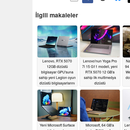
İlgili makaleler
Lenovo, RTX 5070
Lenovo'nun Yoga Pro
Na
12GB dizüstü
7i 15 G11 modeli, yeni
94 
bilgisayar GPU'suna
RTX 5070 12 GB'a
We
sahip yeni Legion oyun
sahip ilk multimedya
do
dizüstü bilgisayarlarını
dizüstü
piyasaya sürüyor
bilgisayarlardan biri
05/23/2026
05/22/2026
Yeni Microsoft Surface
Microsoft, 64 GB'a
Len