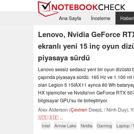
Ana Sayfa
İnceleme
Haberl
Lenovo, Nvidia GeForce RTX
ekranlı yeni 15 inç oyun di
piyasaya sürdü
Lenovo sessiz sedasız yeni bir oyun dizüstü b
çapında piyasaya sürdü. 165 Hz ve 1.100 ni
olan Legion 5 15IAX11 ayrıca 80 Wh bataryay
HX işlemciler ve Nvidia'nın GeForce RTX 50
bilgisayar GPU'su ile birleştiriyor.
Alex Alderson (
Çeviren
DeepL / Ninh Duy),
Y
🇺🇸
🇩🇪
...
Intel
Arrow Lake
Nvidia
Gaming
Laptop /