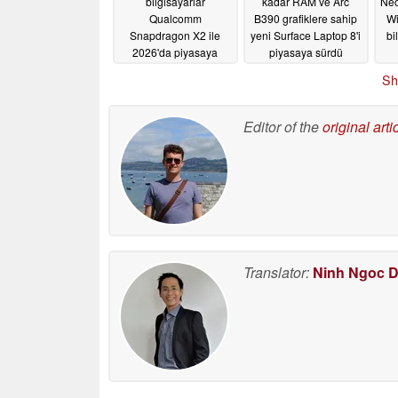
bilgisayarlar
kadar RAM ve Arc
Neo 
Qualcomm
B390 grafiklere sahip
Wi
Snapdragon X2 ile
yeni Surface Laptop 8'i
bi
2026'da piyasaya
piyasaya sürdü
çıkıyor
05/19/2026
05/19/2026
Sh
Editor of the
original arti
Translator:
Ninh Ngoc 