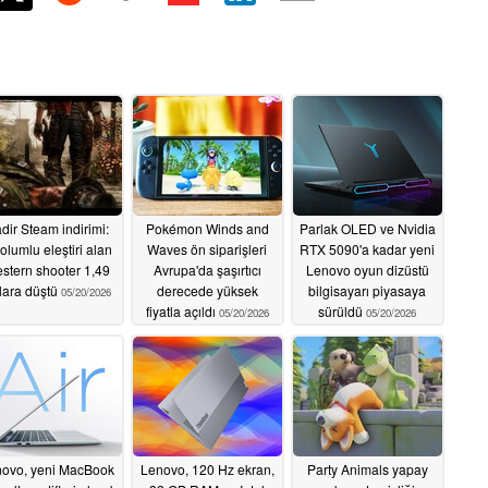
dir Steam indirimi:
Pokémon Winds and
Parlak OLED ve Nvidia
olumlu eleştiri alan
Waves ön siparişleri
RTX 5090'a kadar yeni
stern shooter 1,49
Avrupa'da şaşırtıcı
Lenovo oyun dizüstü
lara düştü
derecede yüksek
bilgisayarı piyasaya
05/20/2026
fiyatla açıldı
sürüldü
05/20/2026
05/20/2026
ovo, yeni MacBook
Lenovo, 120 Hz ekran,
Party Animals yapay