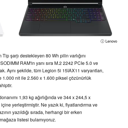
ⓘ Lenovo
ip şarjı destekleyen 80 Wh pilin varlığını
SODIMM RAM'in yanı sıra M.2 2242 PCIe 5.0 ve
k. Aynı şekilde, tüm Legion 5i 15IAX11 varyantları,
.000 nit ile 2.560 x 1.600 piksel çözünürlük
iptir.
onanımı 1,93 kg ağırlığında ve 344 x 244,5 x
çine yerleştirmiştir. Ne yazık ki, fiyatlandırma ve
yazının yazıldığı sırada, herhangi bir erken
mağaza listesi bulamıyoruz.