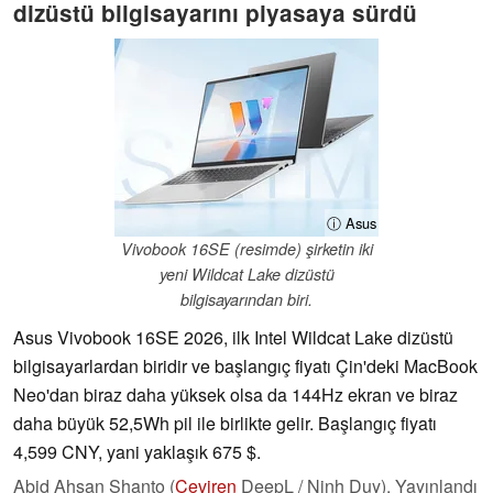
dizüstü bilgisayarını piyasaya sürdü
ⓘ Asus
Vivobook 16SE (resimde) şirketin iki
yeni Wildcat Lake dizüstü
bilgisayarından biri.
Asus Vivobook 16SE 2026, ilk Intel Wildcat Lake dizüstü
bilgisayarlardan biridir ve başlangıç fiyatı Çin'deki MacBook
Neo'dan biraz daha yüksek olsa da 144Hz ekran ve biraz
daha büyük 52,5Wh pil ile birlikte gelir. Başlangıç fiyatı
4,599 CNY, yani yaklaşık 675 $.
Abid Ahsan Shanto (
Çeviren
DeepL / Ninh Duy),
Yayınlandı