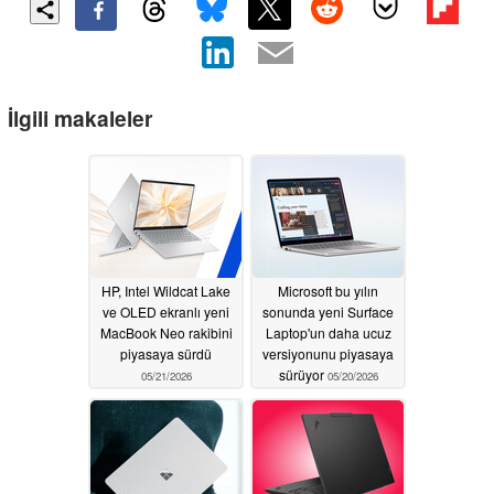
İlgili makaleler
HP, Intel Wildcat Lake
Microsoft bu yılın
ve OLED ekranlı yeni
sonunda yeni Surface
MacBook Neo rakibini
Laptop'un daha ucuz
piyasaya sürdü
versiyonunu piyasaya
sürüyor
05/21/2026
05/20/2026