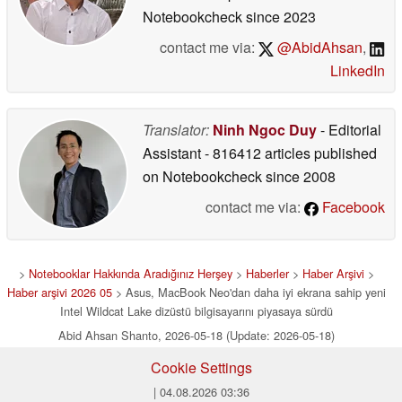
Notebookcheck
since 2023
contact me via:
@AbidAhsan
,
LinkedIn
Translator:
Ninh Ngoc Duy
- Editorial
Assistant
- 816412 articles published
on Notebookcheck
since 2008
contact me via:
Facebook
>
Notebooklar Hakkında Aradığınız Herşey
>
Haberler
>
Haber Arşivi
>
Haber arşivi 2026 05
> Asus, MacBook Neo'dan daha iyi ekrana sahip yeni
Intel Wildcat Lake dizüstü bilgisayarını piyasaya sürdü
Abid Ahsan Shanto, 2026-05-18 (Update: 2026-05-18)
Cookie Settings
| 04.08.2026 03:36