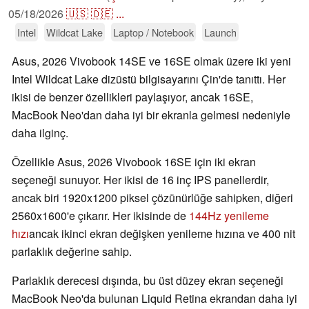
05/18/2026
🇺🇸
🇩🇪
...
Intel
Wildcat Lake
Laptop / Notebook
Launch
Asus, 2026 Vivobook 14SE ve 16SE olmak üzere iki yeni
Intel Wildcat Lake dizüstü bilgisayarını Çin'de tanıttı. Her
ikisi de benzer özellikleri paylaşıyor, ancak 16SE,
MacBook Neo'dan daha iyi bir ekranla gelmesi nedeniyle
daha ilginç.
Özellikle Asus, 2026 Vivobook 16SE için iki ekran
seçeneği sunuyor. Her ikisi de 16 inç IPS panellerdir,
ancak biri 1920x1200 piksel çözünürlüğe sahipken, diğeri
2560x1600'e çıkarır. Her ikisinde de
144Hz yenileme
hızı
ancak ikinci ekran değişken yenileme hızına ve 400 nit
parlaklık değerine sahip.
Parlaklık derecesi dışında, bu üst düzey ekran seçeneği
MacBook Neo'da bulunan Liquid Retina ekrandan daha iyi