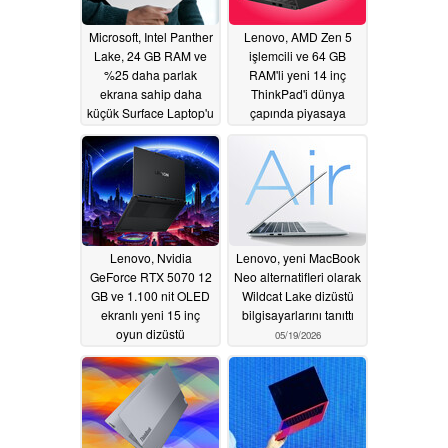
Microsoft, Intel Panther
Lenovo, AMD Zen 5
Lake, 24 GB RAM ve
işlemcili ve 64 GB
%25 daha parlak
RAM'li yeni 14 inç
ekrana sahip daha
ThinkPad'i dünya
küçük Surface Laptop'u
çapında piyasaya
piyasaya sürdü
sürüyor
05/20/2026
05/20/2026
Lenovo, Nvidia
Lenovo, yeni MacBook
GeForce RTX 5070 12
Neo alternatifleri olarak
GB ve 1.100 nit OLED
Wildcat Lake dizüstü
ekranlı yeni 15 inç
bilgisayarlarını tanıttı
oyun dizüstü
05/19/2026
bilgisayarını dünya
çapında piyasaya
sürdü
05/20/2026