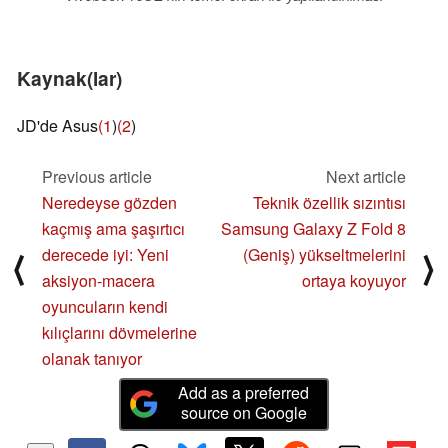
Kaynak(lar)
JD'de Asus
(1
)
(2
)
Previous article
Next article
Neredeyse gözden
Teknik özellik sızıntısı
kaçmış ama şaşırtıcı
Samsung Galaxy Z Fold 8
derecede iyi: Yeni
(Geniş) yükseltmelerini
⟨
⟩
aksiyon-macera
ortaya koyuyor
oyuncuların kendi
kılıçlarını dövmelerine
olanak tanıyor
Add as a preferred
source on Google