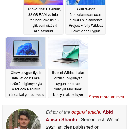
Lenovo, 120 Hz ekran,
Akıllı telefon
32 GB RAM ve Intel
fabrikalarından ucuz
Panther Lake ile 16
dizüstü bilgisayarlar:
inçlik yeni dizüstü
Project Firefly Wildcat
bilgisayarını
Lake'i daha uygun
uluslararası olarak
fiyatlı hale getirmeyi
piyasaya sürdü
hedefliyor
05/19/2026
05/19/2026
Chuwi, uygun fiyatlı
İlk Intel Wildcat Lake
Intel Wildcat Lake
dizüstü bilgisayar
dizüstü bilgisayarıyla
uygun lansman
MacBook Neo'nun
fiyatıyla MacBook
altında kalıyor
Neo'ya rakip oluyor
05/18/2026
Show more articles
05/18/2026
Editor of the
original article
:
Abid
Ahsan Shanto
- Senior Tech Writer
-
2921 articles published on