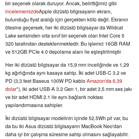
bir seçenek olarak duruyor. Ancak, belirttiğimiz gibi
incelememizde
Apple dizüstü bilgisayarın ekranı,
bulunduğu fiyat aralığı için gerçekten kötü değil. Ekranın
ötesine geçersek, her iki dizüstü bilgisayar da Wildcat
Lake serisinden orta sınıf bir seçenek olan Intel Core 5
320 tarafından desteklenmektedir. Bu işlemci 16GB RAM
ve 512GB PCIe 4.0 depolama alanı ile eşleştirilmiştir.
Her iki dizüstü bilgisayar da 15,9 mm inceliğinde ve 1,29
kg ağırlığında aynı kasaya sahip. İki adet USB-C 3.2 ve
PD (3,3 feet Baseus 100W PD kablo
Amazon'da 6,39
dolar
), iki adet USB-A 3.2 Gen 1, bir adet 3,5 mm ses jakı
ve bir adet HDMI 2.1 ile aynı bağlantı noktası
yapılandırmasına sahipler.
İki dizüstü bilgisayar modelinin içinde 52.5Wh pil var, bu
da bu iki Asus dizüstü bilgisayarın MacBook Neo'dan
daha iyi bir çalışma süresine sahip olmasını sağlayabilir.