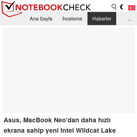
Ana Sayfa
İnceleme
Haberler
...
Öneri /SSS
Kütüphane
Satın Alma Rehberi
Arama
İletişim
Asus, MacBook Neo'dan daha hızlı
ekrana sahip yeni Intel Wildcat Lake