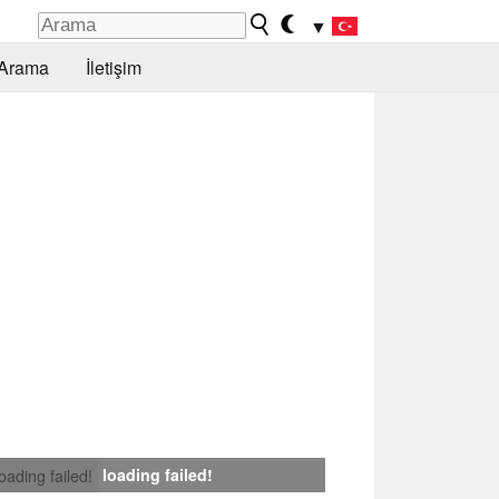
▼
Arama
İletişim
loading failed!
loading failed!