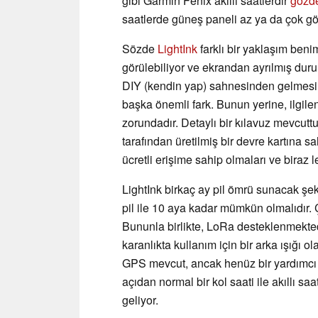
gibi Garmin Fenix akıllı saatlerdir
gözde
saatlerde güneş paneli az ya da çok gö
Sözde
LightInk
farklı bir yaklaşım beni
görülebiliyor ve ekrandan ayrılmış duru
DIY (kendin yap) sahnesinden gelmesi 
başka önemli fark. Bunun yerine, ilgile
zorundadır. Detaylı bir kılavuz mevcuttu
tarafından üretilmiş bir devre kartına s
ücretli erişime sahip olmaları ve biraz
LightInk birkaç ay pil ömrü sunacak şe
pil ile 10 aya kadar mümkün olmalıdır. 
Bununla birlikte, LoRa desteklenmekted
karanlıkta kullanım için bir arka ışığı ol
GPS mevcut, ancak henüz bir yardımcı 
açıdan normal bir kol saati ile akıllı s
geliyor.