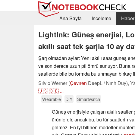
Ana Sayfa
İnceleme
Haberl
LightInk: Güneş enerjisi, L
akıllı saat tek şarjla 10 ay d
Şarj olmadan aylar: Yeni akıllı saat güneş enerj
ve son derece uzun pil ömrü sunuyor. Buna r
saatlerde bile bu formda bulunmayan birkaç il
Silvio Werner (
Çeviren
DeepL / Ninh Duy),
Ya
🇺🇸
🇩🇪
...
Wearable
DIY
Smartwatch
Güneş enerjisiyle çalışan akıllı saatler
ürünlerdir, ancak bu, bu tür saatlerin v
gelmez. En iyi bilinen modeller muhte