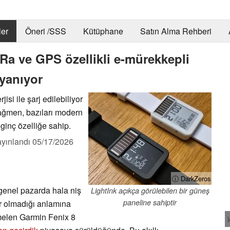
er
Öneri /SSS
Kütüphane
Satın Alma Rehberi
oRa ve GPS özellikli e-mürekkepli
ayanıyor
isi ile şarj edilebiliyor
ağmen, bazıları modern
ginç özelliğe sahip.
yınlandı
05/17/2026
ⓘ DarkZeros
 genel pazarda hala niş
LightInk açıkça görülebilen bir güneş
paneline sahiptir
ar olmadığı anlamına
melen Garmin Fenix 8