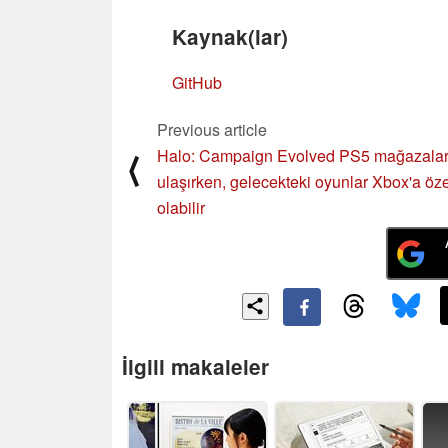
Kaynak(lar)
GitHub
Previous article
Halo: Campaign Evolved PS5 mağazala
⟨
ulaşırken, gelecekteki oyunlar Xbox'a öze
olabilir
İlgili makaleler