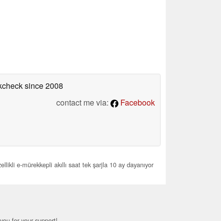
okcheck
since 2008
contact me via:
Facebook
ikli e-mürekkepli akıllı saat tek şarjla 10 ay dayanıyor
you for your support!