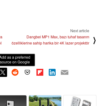
Next article
ra
Dangbei MP1 Max, bazı tuhaf tasarım
⟩
l
özelliklerine sahip harika bir 4K lazer projektör
Add as a preferred
source on Google