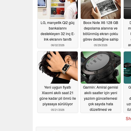
LG, manyetik Qi2 güç
Boox Note X6 128 GB
bankalarını
depolama alanına ve
m
destekleyen 32 inç E-
bölünmüş ekran çoklu
Ink ekranını tanıttı
görev desteğine sahip
a
06/02/2026
05/29/2026
fa
Yeni uygun fiyatlı
Garmin: Amiral gemisi
G
Xiaomi akıllı saat 21
akıllı saatler için yeni
güne kadar pil ömrü ile
yazılım güncellemesi
d
piyasaya sürülüyor
çok sayıda hata
uz
düzeltmesi ve
öz
05/21/2026
iyileştirme sunuyor
Sh
05/20/2026