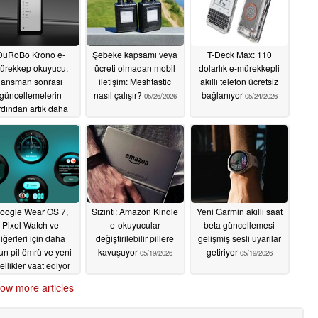
DuRoBo Krono e-
Şebeke kapsamı veya
T-Deck Max: 110
ürekkep okuyucu,
ücreti olmadan mobil
dolarlık e-mürekkepli
lansman sonrası
iletişim: Meshtastic
akıllı telefon ücretsiz
güncellemelerin
nasıl çalışır?
bağlanıyor
05/26/2026
05/24/2026
rdından artık daha
zla pazarda mevcut
05/28/2026
oogle Wear OS 7,
Sızıntı: Amazon Kindle
Yeni Garmin akıllı saat
Pixel Watch ve
e-okuyucular
beta güncellemesi
iğerleri için daha
değiştirilebilir pillere
gelişmiş sesli uyarılar
un pil ömrü ve yeni
kavuşuyor
getiriyor
05/19/2026
05/19/2026
ellikler vaat ediyor
05/20/2026
ow more articles