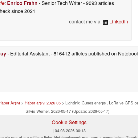
cle
:
Enrico Frahn
- Senior Tech Writer
- 9093 articles
check
since 2021
contact me via:
LinkedIn
Duy
- Editorial Assistant
- 816412 articles published on Notebo
Haber Arşivi
>
Haber arşivi 2026 05
> LightInk: Güneş enerjisi, LoRa ve GPS özell
Silvio Werner, 2026-05-17 (Update: 2026-05-17)
Cookie Settings
| 04.08.2026 00:18
ng via one of our affiliate links, Notebookcheck may earn a commission. Thank 