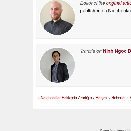
Editor of the
original arti
published on Notebook
Translator:
Ninh Ngoc 
>
Notebooklar Hakkında Aradığınız Herşey
>
Haberler
>
* If you buy somethi