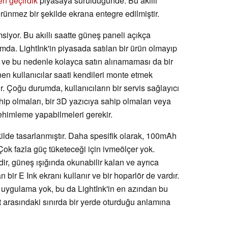
n geçirdik
piyasaya sürüldüğünde. Bu akıllı
rünmez bir şekilde ekrana entegre edilmiştir.
msiyor. Bu akıllı saatte güneş paneli açıkça
mda. LightInk'in piyasada satılan bir ürün olmayıp
ve bu nedenle kolayca satın alınamaması da bir
nen kullanıcılar saati kendileri monte etmek
r. Çoğu durumda, kullanıcıların bir servis sağlayıcı
ahip olmaları, bir 3D yazıcıya sahip olmaları veya
 lehimleme yapabilmeleri gerekir.
kilde tasarlanmıştır. Daha spesifik olarak, 100mAh
Çok fazla güç tüketeceği için ivmeölçer yok.
ir, güneş ışığında okunabilir kalan ve ayrıca
an bir E Ink ekranı kullanır ve bir hoparlör de vardır.
uygulama yok, bu da LightInk'in en azından bu
aat arasındaki sınırda bir yerde oturduğu anlamına