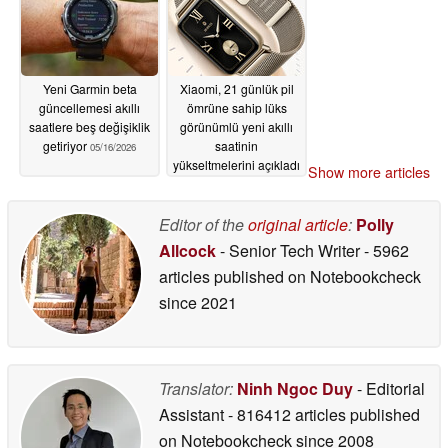
Yeni Garmin beta
Xiaomi, 21 günlük pil
güncellemesi akıllı
ömrüne sahip lüks
saatlere beş değişiklik
görünümlü yeni akıllı
getiriyor
saatinin
05/16/2026
yükseltmelerini açıkladı
Show more articles
05/16/2026
Editor of the
original article
:
Polly
Allcock
- Senior Tech Writer
- 5962
articles published on Notebookcheck
since 2021
Translator:
Ninh Ngoc Duy
- Editorial
Assistant
- 816412 articles published
on Notebookcheck
since 2008