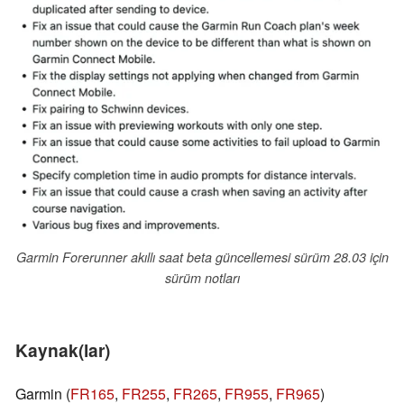
Garmin Forerunner akıllı saat beta güncellemesi sürüm 28.03 için
sürüm notları
Kaynak(lar)
Garmin (
FR165
,
FR255
,
FR265
,
FR955
,
FR965
)