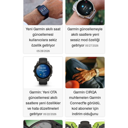
Yeni Garmin akıllı saat
Garmin güncellemeyle
güncellemesi
akıllı saatlere yeni
kullanıcılara sekiz
sessiz mod özelliği
özellik getiriyor
getiriyor
05/27/2026
05/28/2026
Garmin: Yeni OTA
Garmin CIRQA
güncellemesi akıllı
muhtemelen Garmin
saatlere yeni özellikler
Connect'te görüldü,
ve hata düzeltmeleri
kod aboneler için
getiriyor
indirim olduğunu
05/22/2026
gösteriyor
05/21/2026