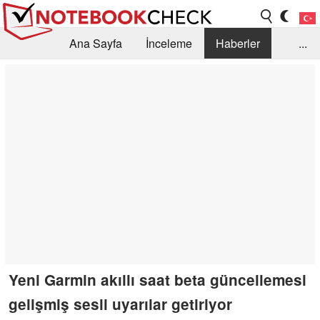
Ana Sayfa
İnceleme
Haberler
...
Öneri /SSS
Kütüphane
Satın Alma Rehberi
Arama
İletişim
Yeni Garmin akıllı saat beta güncellemesi
gelişmiş sesli uyarılar getiriyor