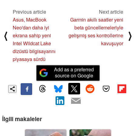
Previous article
Next article
Asus, MacBook
Garmin akıllı saatler yeni
Neo'dan daha iyi
beta güncellemeleriyle
⟨
⟩
ekrana sahip yeni
gelişmiş ses kontrollerine
Intel Wildcat Lake
kavuşuyor
dizüstü bilgisayarını
piyasaya sürdü
Add as a preferred
source on Google
İlgili makaleler