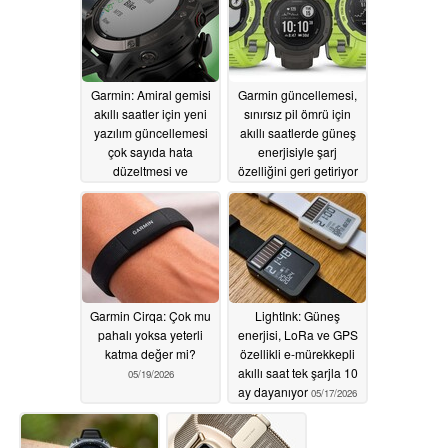
Garmin: Amiral gemisi
Garmin güncellemesi,
akıllı saatler için yeni
sınırsız pil ömrü için
yazılım güncellemesi
akıllı saatlerde güneş
çok sayıda hata
enerjisiyle şarj
düzeltmesi ve
özelliğini geri getiriyor
iyileştirme sunuyor
05/19/2026
05/20/2026
Garmin Cirqa: Çok mu
LightInk: Güneş
pahalı yoksa yeterli
enerjisi, LoRa ve GPS
katma değer mi?
özellikli e-mürekkepli
akıllı saat tek şarjla 10
05/19/2026
ay dayanıyor
05/17/2026