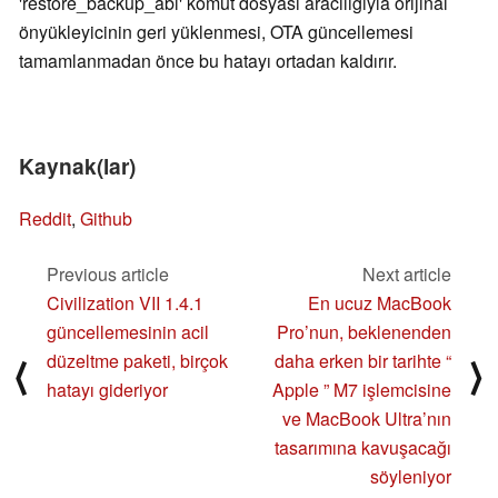
'restore_backup_abl' komut dosyası aracılığıyla orijinal
önyükleyicinin geri yüklenmesi, OTA güncellemesi
tamamlanmadan önce bu hatayı ortadan kaldırır.
Kaynak(lar)
Reddit
,
Github
Previous article
Next article
Civilization VII 1.4.1
En ucuz MacBook
güncellemesinin acil
Pro’nun, beklenenden
düzeltme paketi, birçok
daha erken bir tarihte “
⟨
⟩
hatayı gideriyor
Apple ” M7 işlemcisine
ve MacBook Ultra’nın
tasarımına kavuşacağı
söyleniyor