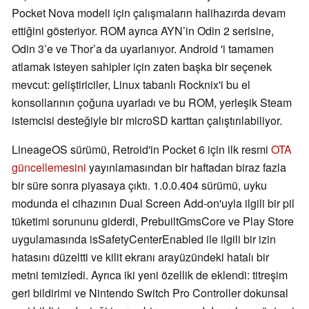
Pocket Nova modeli için çalışmaların halihazırda devam
ettiğini gösteriyor. ROM ayrıca AYN’in Odin 2 serisine,
Odin 3’e ve Thor’a da uyarlanıyor. Android 'i tamamen
atlamak isteyen sahipler için zaten başka bir seçenek
mevcut: geliştiriciler, Linux tabanlı Rocknix'i bu el
konsollarının çoğuna uyarladı ve bu ROM, yerleşik Steam
istemcisi desteğiyle bir microSD karttan çalıştırılabiliyor.
LineageOS sürümü, Retroid'in Pocket 6 için ilk resmi
OTA
güncellemesini
yayınlamasından bir haftadan biraz fazla
bir süre sonra piyasaya çıktı. 1.0.0.404 sürümü, uyku
modunda el cihazının Dual Screen Add-on'uyla ilgili bir pil
tüketimi sorununu giderdi, PrebuiltGmsCore ve Play Store
uygulamasında isSafetyCenterEnabled ile ilgili bir izin
hatasını düzeltti ve kilit ekranı arayüzündeki hatalı bir
metni temizledi. Ayrıca iki yeni özellik de eklendi: titreşim
geri bildirimi ve Nintendo Switch Pro Controller dokunsal