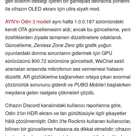
geri bildirim desteği içeren bir gamepad devralma yöntemi
ile cihazın OLED ekranı için ultra siyah mod.
AYN'in Odin 3 modeli
aynı hafta 1.0.0.187 sürümündeki
kendi OTA güncellemesini aldı; ancak bu güncelleme, yeni
özelliklerden ziyade tamamen düzeltmelere odaklandı.
Güncelleme,
Zenless Zone Zero
gibi grafik yoğun
oyunlardaki donma sorunlarını gidermek için GPU
sürücüsünü 800.72 sürümüne güncelledi, WeChat sesli
aramaları sırasında mikrofonun ses vermemesi hatasını
düzeltti, AR gözlüklerine bağlanırken ortaya çıkan anormal
çözünürlük sorununu giderdi ve
PUBG Mobile'ı
başlatırken
meydana gelen rastgele çökmeleri çözdü.
Cihazın Discord kanalındaki kullanıcı raporlarına göre,
Odin 3'ün HDR ekranı ve fan gürültüsüyle ilgili şikayetler
hâlâ çözülmemiştir. Odin 3'te Rocknix kullanan kullanıcılar,
bilinen bir güncelleme hatasına da dikkat etmelidir; cihazın