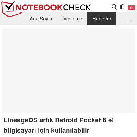
Ana Sayfa
İnceleme
Haberler
...
Öneri /SSS
Kütüphane
Satın Alma Rehberi
Arama
İletişim
LineageOS artık Retroid Pocket 6 el
bilgisayarı için kullanılabilir