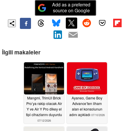
Add as a preferred
source on Google
İlgili makaleler
Mangmi, TrimUI Brick
Ayaneo, Game Boy
Pro’ya rakip olacak Air
Advance’ten ilham
Y ve Air Y Pro dikey el
alan el konsolunun
tipi cihazlarını duyurdu
adını açıkladı
07/10/2026
07/12/2026