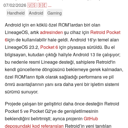
07/02/2026
🇺🇸
🇩🇪
...
Handheld
Android
Gaming
Android için en köklü özel ROM’lardan biri olan
LineageOS, artık
adresinden
şu cihaz için
Retroid Pocket
6
için de kullanılabilir hale geldi. Android 16'yı temel alan
LineageOS 23.2,
Pocket 6
için piyasaya sürüldü. Bu el
bilgisayarı, kutudan çıktığı haliyle Android 13 ile çalışıyor;
bu nedenle resmi Lineage desteği, sahiplere Retroid'in
kendi güncelleme döngüsünü beklemeye gerek kalmadan,
özel ROM'ların tipik olarak sağladığı performans ve pil
ömrü avantajlarının yanı sıra daha yeni bir işletim sistemi
sürümü sunuyor.
Projede çalışan bir geliştirici daha önce desteğin Retroid
Pocket 5 ve Pocket G2'ye de genişletilmesinin
beklendiğini belirtmişti; ayrıca projenin
GitHub
deposundaki kod referansları
Retroid’in yeni tanıtılan