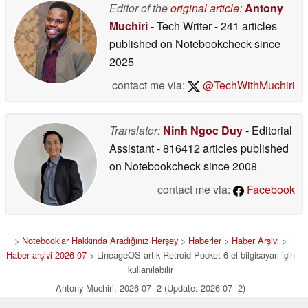
Editor of the
original article
:
Antony
Muchiri
- Tech Writer
- 241 articles
published on Notebookcheck
since
2025
contact me via:
@TechWithMuchiri
Translator:
Ninh Ngoc Duy
- Editorial
Assistant
- 816412 articles published
on Notebookcheck
since 2008
contact me via:
Facebook
>
Notebooklar Hakkında Aradığınız Herşey
>
Haberler
>
Haber Arşivi
>
Haber arşivi 2026 07
> LineageOS artık Retroid Pocket 6 el bilgisayarı için
kullanılabilir
Antony Muchiri, 2026-07- 2 (Update: 2026-07- 2)