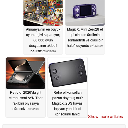
Almanya'nın en büyük
MagicX, Mini Zero28 el
oyun arşivi kapanıyor;
tipi cihazın üretimini
60.000 oyun
sonlandırdı ve olası bir
dosyasının akıbeti
halefi duyurdu
07/06/2026
belirsiz
07/06/2026
Retroid, 2026’da çift
Retro el konsolları
ekranlı yeni AYN Thor
pazarı doymuş mu?
rakibini piyasaya
MagicX, 2DS havası
sürecek
taşıyan yeni bir el
07/05/2026
konsolunu tanıttı
Show more articles
07/05/2026