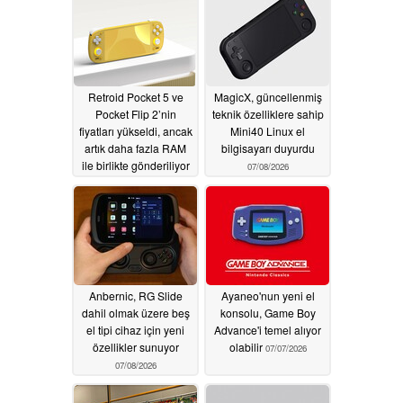
Retroid Pocket 5 ve
MagicX, güncellenmiş
Pocket Flip 2’nin
teknik özelliklere sahip
fiyatları yükseldi, ancak
Mini40 Linux el
artık daha fazla RAM
bilgisayarı duyurdu
ile birlikte gönderiliyor
07/08/2026
07/09/2026
Anbernic, RG Slide
Ayaneo'nun yeni el
dahil olmak üzere beş
konsolu, Game Boy
el tipi cihaz için yeni
Advance'i temel alıyor
özellikler sunuyor
olabilir
07/07/2026
07/08/2026