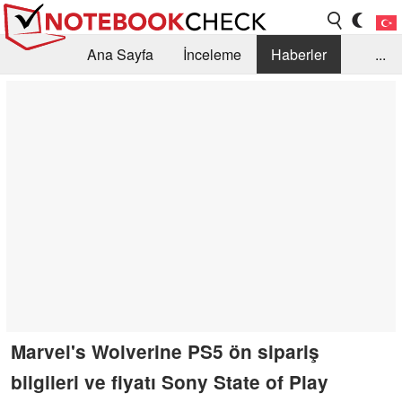
Ana Sayfa
İnceleme
Haberler
...
Öneri /SSS
Kütüphane
Satın Alma Rehberi
Arama
İletişim
Marvel's Wolverine PS5 ön sipariş
bilgileri ve fiyatı Sony State of Play