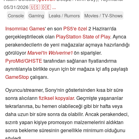
05/31/2026
🇺🇸
🇩🇪
...
Console
Gaming
Leaks / Rumors
Movies / TV-Shows
Insomniac Games
' en son
PS5'e özel
2 Haziran'da
gerçekleştirilecek olan
PlayStation State of Play
. Ayrıca
perakendecilerin de yeni mağazalar açmaya hazırlandığı
görülüyor
Marvel'in Wolverine'i
ön siparişler.
PyroMid/GHSTE
tarafından sağlanan fiyatlandırma
ayrıntılarıyla birlikte oyun için bir mağaza içi afiş paylaştı
GameStop
çalışanı.
Oyuncu/streamer, Sony'nin gösterisinden kısa bir süre
sonra alıcıların
fiziksel kopyalar
. Geçmişte yaşananlar
tekrarlanırsa, bu hemen olabileceği gibi bir hafta veya
daha uzun bir süre sonra da olabilir. Ancak perakendeci,
sızıntı yapan kişiye promosyon malzemelerini aldıktan
sonra bekleme süresinin genellikle minimum olduğunu
söyledi.