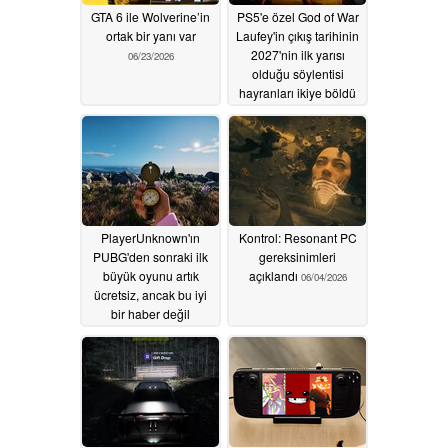
GTA 6 ile Wolverine’in
PS5'e özel God of War
ortak bir yanı var
Laufey'in çıkış tarihinin
2027'nin ilk yarısı
06/23/2026
olduğu söylentisi
hayranları ikiye böldü
06/05/2026
PlayerUnknown'ın
Kontrol: Resonant PC
PUBG'den sonraki ilk
gereksinimleri
büyük oyunu artık
açıklandı
06/04/2026
ücretsiz, ancak bu iyi
bir haber değil
06/04/2026