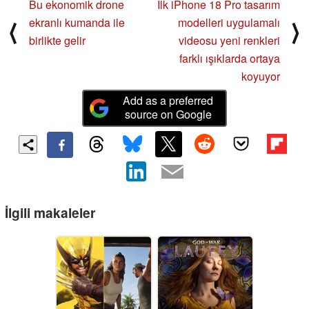
Bu ekonomik drone
İlk iPhone 18 Pro tasarım
ekranlı kumanda ile
modelleri uygulamalı
⟨
⟩
birlikte gelir
videosu yeni renkleri
farklı ışıklarda ortaya
koyuyor
Add as a preferred
source on Google
İlgili makaleler