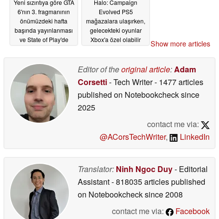
Yeni sızıntıya göre GTA
Halo: Campaign
6'nın 3. fragmanının
Evolved PS5
önümüzdeki hafta
mağazalara ulaşırken,
başında yayınlanması
gelecekteki oyunlar
ve State of Play'de
Xbox'a özel olabilir
Show more articles
gösterilmesi
05/17/2026
planlanıyor
05/22/2026
Editor of the
original article
:
Adam
Corsetti
- Tech Writer
- 1477 articles
published on Notebookcheck
since
2025
contact me via:
@ACorsTechWriter
,
LinkedIn
Translator:
Ninh Ngoc Duy
- Editorial
Assistant
- 818035 articles published
on Notebookcheck
since 2008
contact me via:
Facebook