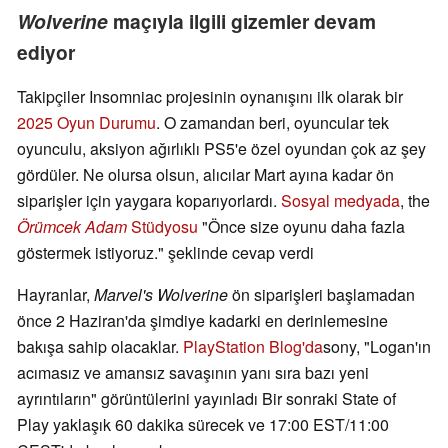
Wolverine
maçıyla ilgili gizemler devam
ediyor
Takipçiler Insomniac projesinin oynanışını ilk olarak bir
2025 Oyun Durumu
. O zamandan beri, oyuncular tek
oyunculu, aksiyon ağırlıklı PS5'e özel oyundan çok az şey
gördüler. Ne olursa olsun, alıcılar Mart ayına kadar ön
siparişler için yaygara koparıyorlardı.
Sosyal medyada
, the
Örümcek Adam
Stüdyosu
"Önce size oyunu daha fazla
göstermek istiyoruz." şeklinde cevap verdi
Hayranlar,
Marvel's Wolverine
ön siparişleri başlamadan
önce 2 Haziran'da şimdiye kadarki en derinlemesine
bakışa sahip olacaklar.
PlayStation Blog'da
sony, "Logan'ın
acımasız ve amansız savaşının yanı sıra bazı yeni
ayrıntıların" görüntülerini yayınladı Bir sonraki State of
Play yaklaşık 60 dakika sürecek ve 17:00 EST/11:00