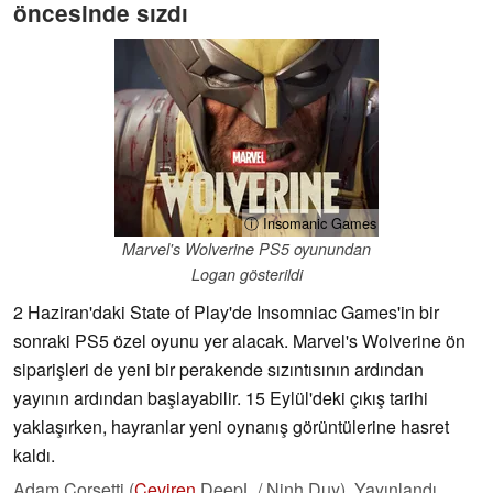
öncesinde sızdı
ⓘ Insomanic Games
Marvel's Wolverine PS5 oyunundan
Logan gösterildi
2 Haziran'daki State of Play'de Insomniac Games'in bir
sonraki PS5 özel oyunu yer alacak. Marvel's Wolverine ön
siparişleri de yeni bir perakende sızıntısının ardından
yayının ardından başlayabilir. 15 Eylül'deki çıkış tarihi
yaklaşırken, hayranlar yeni oynanış görüntülerine hasret
kaldı.
Adam Corsetti (
Çeviren
DeepL / Ninh Duy),
Yayınlandı