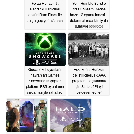
Forza Horizon 6:
Yeni Humble Bundle
Reddit kullanıcıları
fırsatı, Steam Deck'e
absürt Barn Finds ile
hazır 12 oyunu tanesi 1
dalga geçiyor
doların altında bir fiyata
06/01/2026
sunuyor
06/01/2026
Xbox'a özel oyunların
Eski Forza Horizon
hayranları Games
geliştiricileri, ilk AAA
Showcase'in çapraz
projelerini açıklamak
platform PS5 oyunlarını
için State of Play'i
saklamasıyla rahatladı
bekleyemediler
05/30/2026
05/28/2026