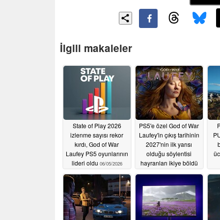
İlgili makaleler
State of Play 2026
PS5'e özel God of War
P
izlenme sayısı rekor
Laufey'in çıkış tarihinin
PU
kırdı, God of War
2027'nin ilk yarısı
Laufey PS5 oyunlarının
olduğu söylentisi
üc
lideri oldu
hayranları ikiye böldü
06/05/2026
06/05/2026