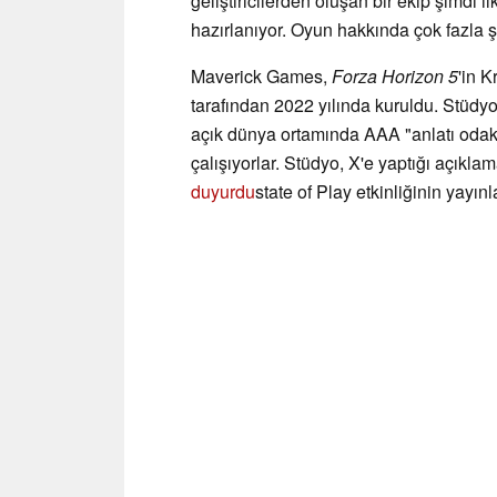
geliştiricilerden oluşan bir ekip şimdi 
hazırlanıyor. Oyun hakkında çok fazla 
Maverick Games,
Forza Horizon 5
'in K
tarafından 2022 yılında kuruldu. Stüdy
açık dünya ortamında AAA "anlatı odakl
çalışıyorlar. Stüdyo, X'e yaptığı açıkl
duyurdu
state of Play etkinliğinin yayı