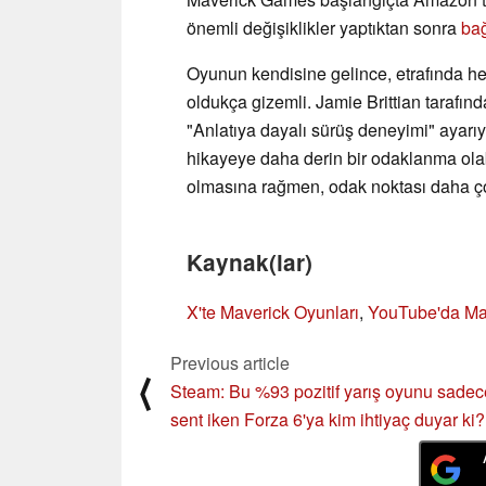
önemli değişiklikler yaptıktan sonra
bağ
Oyunun kendisine gelince, etrafında her
oldukça gizemli. Jamie Brittian tarafın
"Anlatıya dayalı sürüş deneyimi" ayarı
hikayeye daha derin bir odaklanma olab
olmasına rağmen, odak noktası daha çok 
Kaynak(lar)
X'te Maverick Oyunları
,
YouTube'da Ma
Previous article
⟨
Steam: Bu %93 pozitif yarış oyunu sadec
sent iken Forza 6'ya kim ihtiyaç duyar ki?