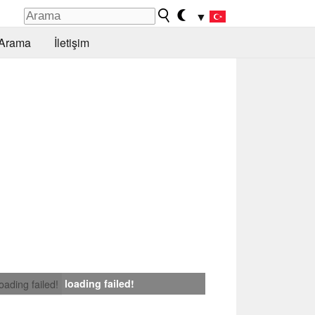
▼
Arama
İletişim
loading failed!
loading failed!