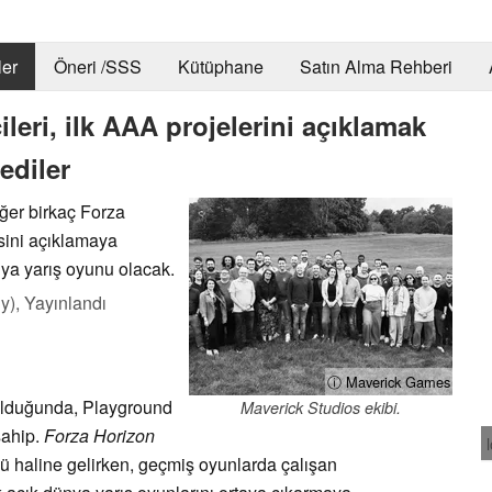
er
Öneri /SSS
Kütüphane
Satın Alma Rehberi
ileri, ilk AAA projelerini açıklamak
ediler
iğer birkaç Forza
esini açıklamaya
nya yarış oyunu olacak.
y),
Yayınlandı
ⓘ Maverick Games
 olduğunda, Playground
Maverick Studios ekibi.
sahip.
Forza Horizon
ğü haline gelirken, geçmiş oyunlarda çalışan