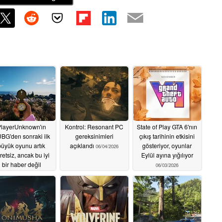
layerUnknown'ın
Kontrol: Resonant PC
State of Play GTA 6'nın
BG'den sonraki ilk
gereksinimleri
çıkış tarihinin etkisini
büyük oyunu artık
açıklandı
gösteriyor, oyunlar
06/04/2026
retsiz, ancak bu iyi
Eylül ayına yığılıyor
bir haber değil
06/03/2026
06/04/2026