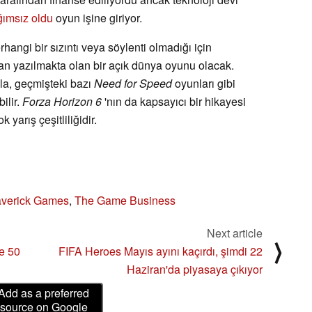
ımsız oldu
oyun işine giriyor.
hangi bir sızıntı veya söylenti olmadığı için
dan yazılmakta olan bir açık dünya oyunu olacak.
yla, geçmişteki bazı
Need for Speed
oyunları gibi
ilir.
Forza Horizon 6
'nın da kapsayıcı bir hikayesi
yarış çeşitliliğidir.
verick Games
,
The Game Business
Next article
⟩
e 50
FIFA Heroes Mayıs ayını kaçırdı, şimdi 22
Haziran'da piyasaya çıkıyor
Add as a preferred
source on Google