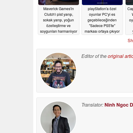
Maverick Games'in
playStation'a özel
Ca
Clutch'ı pist yarışı,
oyunlar PC'yi es
sokak yarışı, yoğun
geçebileceğinden
oy
özelleştirme ve
"Sadece PS5'te"
soygunları harmanlıyor
markası ortaya çıkıyor
06/03/2026
06/02/2026
Sh
Editor of the
original arti
Translator:
Ninh Ngoc 