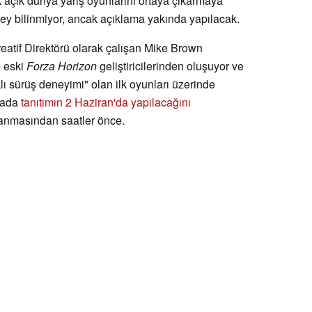
ilk açık dünya yarış oyunlarını ortaya çıkarmaya
şey bilinmiyor, ancak açıklama yakında yapılacak.
reatif Direktörü olarak çalışan Mike Brown
o eski
Forza Horizon
geliştiricilerinden oluşuyor ve
ı sürüş deneyimi" olan ilk oyunları üzerinde
amada
tanıtımın 2 Haziran'da yapılacağını
nlanmasından saatler önce.