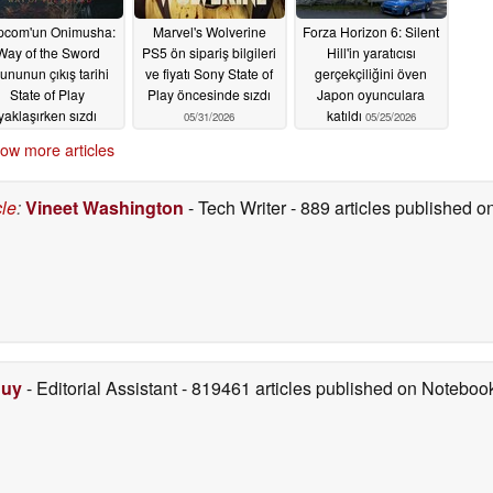
pcom'un Onimusha:
Marvel's Wolverine
Forza Horizon 6: Silent
Way of the Sword
PS5 ön sipariş bilgileri
Hill'in yaratıcısı
ununun çıkış tarihi
ve fiyatı Sony State of
gerçekçiliğini öven
State of Play
Play öncesinde sızdı
Japon oyunculara
yaklaşırken sızdı
katıldı
05/31/2026
05/25/2026
06/01/2026
ow more articles
cle
:
Vineet Washington
- Tech Writer
- 889 articles published
Duy
- Editorial Assistant
- 819461 articles published on Notebo