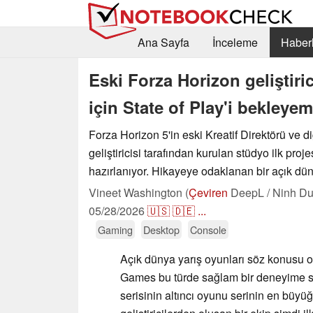
Ana Sayfa
İnceleme
Haberl
Eski Forza Horizon geliştiric
için State of Play'i bekleyem
Forza Horizon 5'in eski Kreatif Direktörü ve d
geliştiricisi tarafından kurulan stüdyo ilk proj
hazırlanıyor. Hikayeye odaklanan bir açık dü
Vineet Washington (
Çeviren
DeepL / Ninh Du
05/28/2026
🇺🇸
🇩🇪
...
Gaming
Desktop
Console
Açık dünya yarış oyunları söz konusu
Games bu türde sağlam bir deneyime 
serisinin altıncı oyunu serinin en büyü