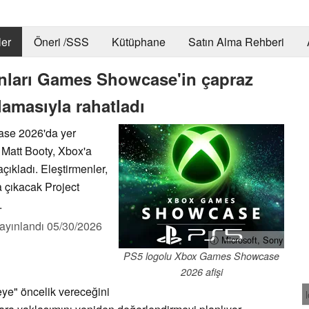
er
Öneri /SSS
Kütüphane
Satın Alma Rehberi
anları Games Showcase'in çapraz
lamasıyla rahatladı
ase 2026'da yer
Matt Booty, Xbox'a
çıkladı. Eleştirmenler,
a çıkacak Project
.
ayınlandı
05/30/2026
ⓘ Microsoft, Sony
PS5 logolu Xbox Games Showcase
2026 afişi
ye" öncelik vereceğini