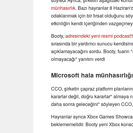
söyledi Ayrıca, şirketin aşağıdaki konu
münhasırlık
. Bazı hayranlar 8 Haziran
odaklanmak için bir fırsat olduğunu sö
etkinliğin kendi içeriğinden vazgeçmey
Booty,
adresindeki yeni resmi podcast't
sırasında bir yardımcı sunucu kendisine 
açıklamayacağını sordu. Booty, fuarın "
olmayacağı" yanıtını verdi
Microsoft hala münhasırlığı 
CCO, şirketin çapraz platform planlarını
kararlar değil, doğru kararlar" almaya ni
daha sonra geleceğini" söyleyen CCO, et
Hayranlar ayrıca Xbox Games Showcas
beklememelidir. Booty yeni Xbox konso