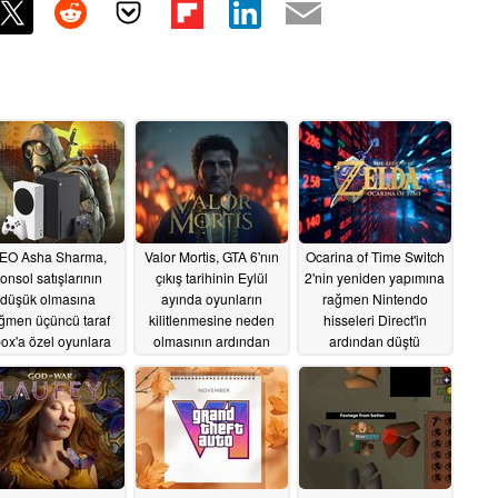
EO Asha Sharma,
Valor Mortis, GTA 6'nın
Ocarina of Time Switch
onsol satışlarının
çıkış tarihinin Eylül
2'nin yeniden yapımına
düşük olmasına
ayında oyunların
rağmen Nintendo
ğmen üçüncü taraf
kilitlenmesine neden
hisseleri Direct'in
ox'a özel oyunlara
olmasının ardından
ardından düştü
dair ipucu verdi
gecikme yaşayabilir
06/10/2026
06/12/2026
06/11/2026