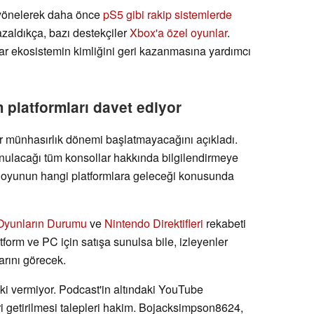
a yönelerek daha önce
pS5 gibi rakip sistemlerde
azaldıkça, bazı destekçiler
Xbox'a özel oyunlar
.
lar ekosistemin kimliğini geri kazanmasına yardımcı
latformları davet ediyor
ir münhasırlık dönemi başlatmayacağını açıkladı.
sunulacağı tüm konsollar hakkında bilgilendirmeye
 oyunun hangi platformlara geleceği konusunda
Oyunların Durumu
ve
Nintendo Direktifleri
rekabeti
atform ve PC için satışa sunulsa bile, izleyenler
arını görecek.
ki vermiyor. Podcast'in altındaki YouTube
i getirilmesi talepleri hakim. Bojacksimpson8624,