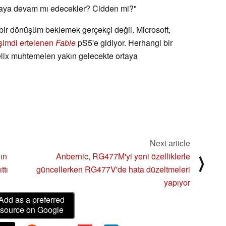
maya devam mı edecekler? Cidden mi?"
 bir dönüşüm beklemek gerçekçi değil. Microsoft,
şimdi ertelenen
Fable
pS5'e gidiyor. Herhangi bir
lix muhtemelen yakın gelecekte ortaya
Next article
ın
Anbernic, RG477M'yi yeni özelliklerle
⟩
ttı
güncellerken RG477V'de hata düzeltmeleri
yapıyor
Add as a preferred
source on Google