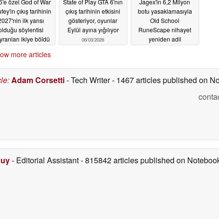
'e özel God of War
State of Play GTA 6'nın
Jagex'in 6,2 Milyon
fey'in çıkış tarihinin
çıkış tarihinin etkisini
botu yasaklamasıyla
2027'nin ilk yarısı
gösteriyor, oyunlar
Old School
olduğu söylentisi
Eylül ayına yığılıyor
RuneScape nihayet
yranları ikiye böldü
yeniden adil
06/03/2026
hissettiriyor
06/05/2026
06/02/2026
ow more articles
cle
:
Adam Corsetti
- Tech Writer
- 1467 articles published on 
conta
Duy
- Editorial Assistant
- 815842 articles published on Notebo