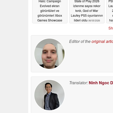
Halo: Campaign
State of Play 2026
PS5
Evolved ekran
izlenme sayısı rekor
Lau
görüntüleri ve
kırdı, God of War
görünümleri Xbox
Laufey PS5 oyunlarının
Games Showcase
lideri oldu
ha
06/05/2026
2026'dan önce sızdı
Sh
06/06/2026
Editor of the
original arti
Translator:
Ninh Ngoc 