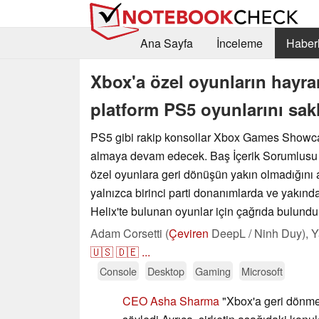
Ana Sayfa
İnceleme
Haberl
Xbox'a özel oyunların hayr
platform PS5 oyunlarını sak
PS5 gibi rakip konsollar Xbox Games Showc
almaya devam edecek. Baş İçerik Sorumlusu 
özel oyunlara geri dönüşün yakın olmadığını a
yalnızca birinci parti donanımlarda ve yakınd
Helix'te bulunan oyunlar için çağrıda bulundu
Adam Corsetti (
Çeviren
DeepL / Ninh Duy),
Y
🇺🇸
🇩🇪
...
Console
Desktop
Gaming
Microsoft
CEO Asha Sharma
"Xbox'a geri dönme