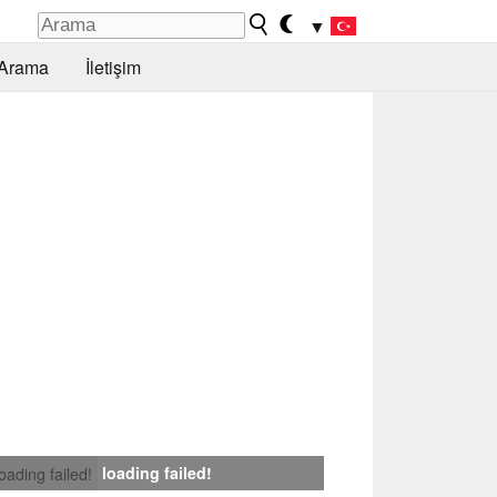
▼
Arama
İletişim
loading failed!
loading failed!