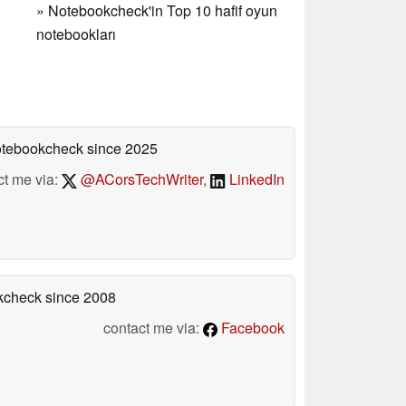
»
Notebookcheck'in Top 10 hafif oyun
notebookları
Notebookcheck
since 2025
ct me via:
@ACorsTechWriter
,
LinkedIn
okcheck
since 2008
contact me via:
Facebook