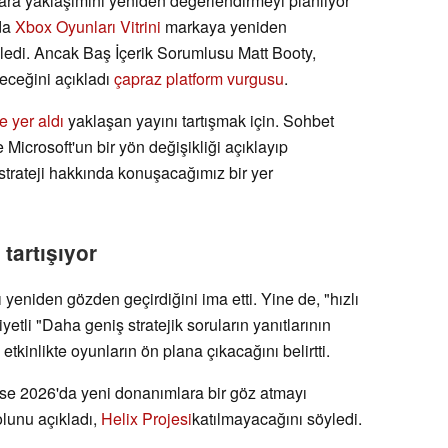
lara yaklaşımını yeniden değerlendirmeyi planlıyor
'da
Xbox Oyunları Vitrini
markaya yeniden
yledi. Ancak Baş İçerik Sorumlusu Matt Booty,
eceğini açıkladı
çapraz platform vurgusu
.
e yer aldı
yaklaşan yayını tartışmak için. Sohbet
Microsoft'un bir yön değişikliği açıklayıp
strateji hakkında konuşacağımız bir yer
tartışıyor
 yeniden gözden geçirdiğini ima etti. Yine de, "hızlı
yetli "Daha geniş stratejik soruların yanıtlarının
kinlikte oyunların ön plana çıkacağını belirtti.
e 2026'da yeni donanımlara bir göz atmayı
lunu açıkladı,
Helix Projesi
katılmayacağını söyledi.