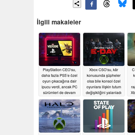
İlgili makaleler
PlayStation CEO’su,
Xbox CSO’su, kâr
C
daha fazla PS5’e özel
konusunda şüpheler
k
oyun çıkacağına dair
olsa bile konsol özel
ipucu verdi, ancak PC
oyunlara ilişkin tutum
ra
sürümleri de devam
değişikliğini yalanladı
Xb
edecek
06/19/2026
06/17/2026