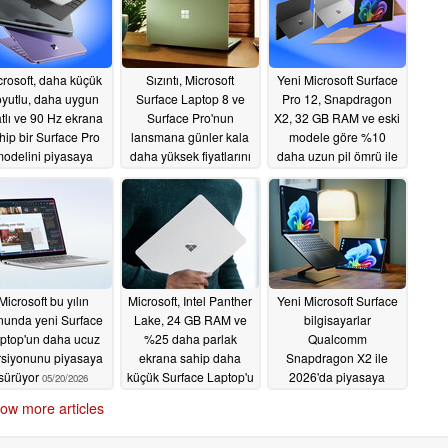
crosoft, daha küçük
Sızıntı, Microsoft
Yeni Microsoft Surface
yutlu, daha uygun
Surface Laptop 8 ve
Pro 12, Snapdragon
atlı ve 90 Hz ekrana
Surface Pro'nun
X2, 32 GB RAM ve eski
hip bir Surface Pro
lansmana günler kala
modele göre %10
odelini piyasaya
daha yüksek fiyatlarını
daha uzun pil ömrü ile
sürdü
ortaya koyuyor
detaylandırıldı
06/24/2026
06/03/2026
06/10/2026
Microsoft bu yılın
Microsoft, Intel Panther
Yeni Microsoft Surface
nunda yeni Surface
Lake, 24 GB RAM ve
bilgisayarlar
ptop'un daha ucuz
%25 daha parlak
Qualcomm
rsiyonunu piyasaya
ekrana sahip daha
Snapdragon X2 ile
sürüyor
küçük Surface Laptop'u
2026'da piyasaya
05/20/2026
piyasaya sürdü
çıkıyor
05/19/2026
ow more articles
05/20/2026