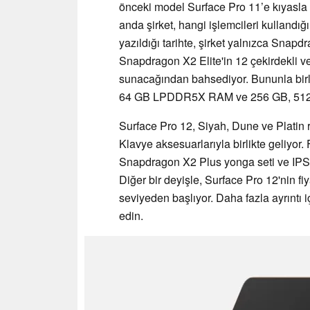
önceki model Surface Pro 11’e kıyasla p
anda şirket, hangi işlemcileri kullandı
yazıldığı tarihte, şirket yalnızca Snapd
Snapdragon X2 Elite'in 12 çekirdekli v
sunacağından bahsediyor. Bununla birl
64 GB LPDDR5X RAM ve 256 GB, 512 G
Surface Pro 12, Siyah, Dune ve Platin 
Klavye aksesuarlarıyla birlikte geliyo
Snapdragon X2 Plus yonga seti ve IPS 
Diğer bir deyişle, Surface Pro 12'nin f
seviyeden başlıyor. Daha fazla ayrıntı i
edin.