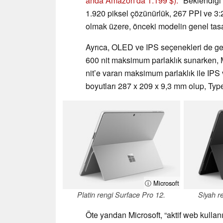
anda Amazon'da 1.199 $).
Beklendiği g
1.920 piksel çözünürlük, 267 PPI ve 3:2
olmak üzere, önceki modelin genel tasa
Ayrıca, OLED ve IPS seçenekleri de g
600 nit maksimum parlaklık sunarken
nit’e varan maksimum parlaklık ile IPS
boyutları 287 x 209 x 9,3 mm olup, Type
ⓘ Microsoft
Platin rengi Surface Pro 12.
Siyah r
Öte yandan Microsoft, “aktif web kullanı