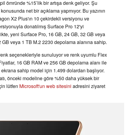
il ömründe %15’lik bir artışa denk geliyor. Şu
ğı konusunda net bir açıklama yapmıyor. Bu yazının
ragon X2 Plus'ın 10 çekirdekli versiyonu ve
ersiyonuyla donatılmış Surface Pro 12'yi
ikte, yeni Surface Pro, 16 GB, 24 GB, 32 GB veya
B veya 1 TB M.2 2230 depolama alanına sahip.
renk seçenekleriyle sunuluyor ve renk uyumlu Flex
r. Fiyatlar, 16 GB RAM ve 256 GB depolama alanı ile
ekrana sahip model için 1.499 dolardan başlıyor.
iyatı, önceki modeline göre %50 daha yüksek bir
çin lütfen
Microsoft'un web sitesini
adresini ziyaret