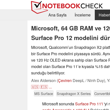
Ana Sayfa
İnceleme
Haberl
Microsoft, 64 GB RAM ve 12
Surface Pro 12 modelini dü
Microsoft, Qualcomm’un Snapdragon X2 platf
bir Surface Pro modelini piyasaya sürdü. Ay
ve 120 Hz OLED ekrana sahip olan Surface P
model olan Surface Pro 11’e kıyasla %15 dah
sunduğu belirtiliyor.
Alex Alderson (
Çeviren
DeepL / Ninh Duy),
Y
🇺🇸
🇪🇸
...
MS Surface
Snapdragon X Series
Convertibl
Microsoft sonunda
Surface Pro 11'i
'yi 