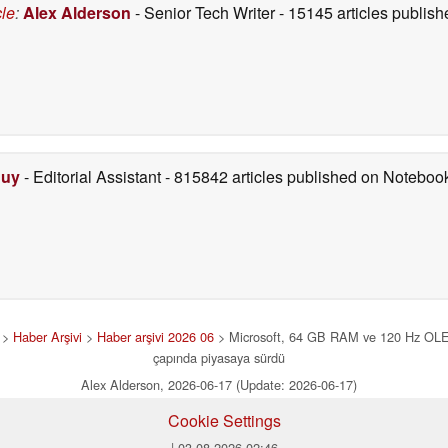
cle
:
Alex Alderson
- Senior Tech Writer
- 15145 articles publi
Duy
- Editorial Assistant
- 815842 articles published on Notebo
>
Haber Arşivi
>
Haber arşivi 2026 06
> Microsoft, 64 GB RAM ve 120 Hz OLED
çapında piyasaya sürdü
Alex Alderson, 2026-06-17 (Update: 2026-06-17)
Cookie Settings
| 03.08.2026 02:46