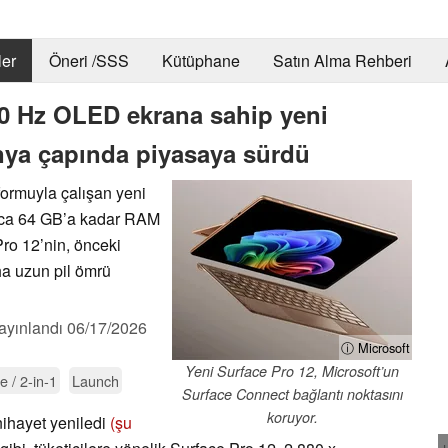
er
Öneri /SSS
Kütüphane
Satın Alma Rehberi
0 Hz OLED ekrana sahip yeni
nya çapında piyasaya sürdü
ormuyla çalışan yeni
rıca 64 GB’a kadar RAM
ro 12’nin, önceki
a uzun pil ömrü
ayınlandı
06/17/2026
ⓘ Microsoft
Yeni Surface Pro 12, Microsoft’un
e / 2-in-1
Launch
Surface Connect bağlantı noktasını
koruyor.
nihayet yeniledi
(şu