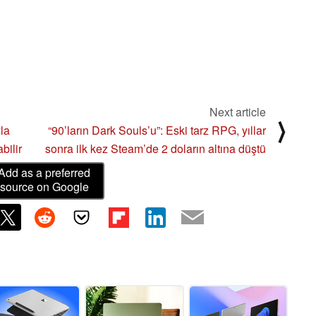
Next article
⟩
la
“90’ların Dark Souls’u”: Eski tarz RPG, yıllar
bilir
sonra ilk kez Steam’de 2 doların altına düştü
Add as a preferred
source on Google