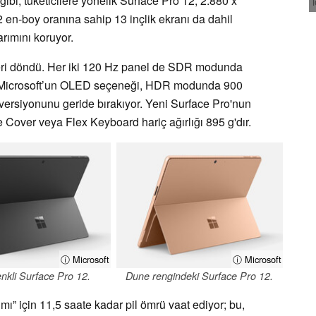
ibi, tüketicilere yönelik Surface Pro 12, 2.880 x
 en-boy oranına sahip 13 inçlik ekranı da dahil
rımını koruyor.
eri döndü. Her iki 120 Hz panel de SDR modunda
, Microsoft’un OLED seçeneği, HDR modunda 900
 versiyonunu geride bırakıyor. Yeni Surface Pro'nun
 Cover veya Flex Keyboard hariç ağırlığı 895 g'dır.
ⓘ Microsoft
ⓘ Microsoft
enkli Surface Pro 12.
Dune rengindeki Surface Pro 12.
mı” için 11,5 saate kadar pil ömrü vaat ediyor; bu,