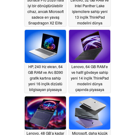
iyi bir dönüştürülebilir
Intel Panther Lake
cihaz, ancak Microsoft
işlemcilere sahip yeni
sadece en yavaş
13 inçlik ThinkPad
Snapdragon X2 Elite
modelini dünya
işlemcisini kullanıyor
çapında piyasaya
sürdü
07/13/2026
07/03/2026
HP, 240 Hz ekran, 64
Lenovo, 64 GB RAM’e
GB RAM ve Arc B390
ve hafif gövdeye sahip
grafik kartına sahip
yeni 14 inçlik ThinkPad
yeni 16 inçlik dizüstü
modelini dünya
bilgisayarı piyasaya
çapında piyasaya
sürdü
sürdü
07/02/2026
07/02/2026
Lenovo, 48 GB’a kadar
Microsoft, daha küçük