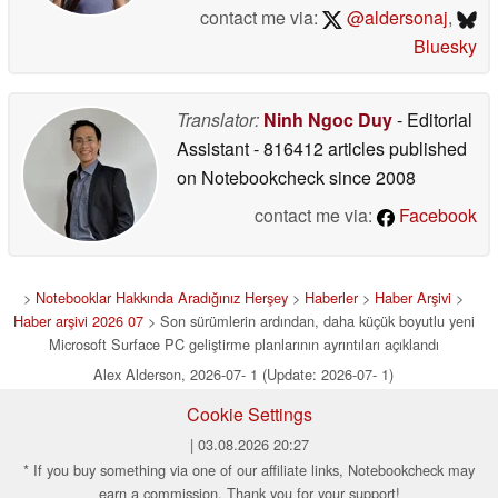
contact me via:
@aldersonaj
,
Bluesky
Translator:
Ninh Ngoc Duy
- Editorial
Assistant
- 816412 articles published
on Notebookcheck
since 2008
contact me via:
Facebook
>
Notebooklar Hakkında Aradığınız Herşey
>
Haberler
>
Haber Arşivi
>
Haber arşivi 2026 07
> Son sürümlerin ardından, daha küçük boyutlu yeni
Microsoft Surface PC geliştirme planlarının ayrıntıları açıklandı
Alex Alderson, 2026-07- 1 (Update: 2026-07- 1)
Cookie Settings
| 03.08.2026 20:27
* If you buy something via one of our affiliate links, Notebookcheck may
earn a commission. Thank you for your support!