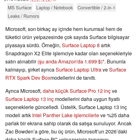
MS Surface
Laptop / Notebook
Convertible / 2-in-1
Leaks / Rumors
Microsoft, son birkaç ay içinde hem kurumsal hem de
tüketici ürün yelpazesinde çok sayıda Surface bilgisayar
piyasaya sürdü. Örneğin,
Surface Laptop 8
artık
Snapdragon X2 Elite işlemciye kadar olan seçenekleriyle
satın alınabilir
(şu anda Amazon'da 1.699 $)
. Bununla
kalmayıp, şirket ayrıca
Surface Laptop Ultra
ve
Surface
RTX Spark Dev Box
modellerini de tanıttı.
Ayrıca Microsoft,
daha küçük Surface Pro 12 inç
ve
Surface Laptop 13 inç
modellerini daha uygun fiyatlı
seçeneklerle güncelledi. Üstelik, Surface Laptop 13 inç
modeli artık
Intel Panther Lake işlemcilerle
ve %25 daha
parlak bir ekrana sahip olarak da satışa sunuluyor. Ancak
Zac Bowden’a göre, bu üç ürün, Microsoft’un 2026’daki
daha küçük Surface PC yelpazesinin tamamını