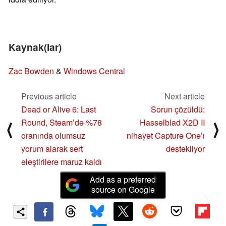
Kaynak(lar)
Zac Bowden
&
Windows Central
Previous article
Next article
Dead or Alive 6: Last
Sorun çözüldü:
Round, Steam’de %78
Hasselblad X2D II
⟨
⟩
oranında olumsuz
nihayet Capture One’ı
yorum alarak sert
destekliyor
eleştirilere maruz kaldı
Add as a preferred
source on Google