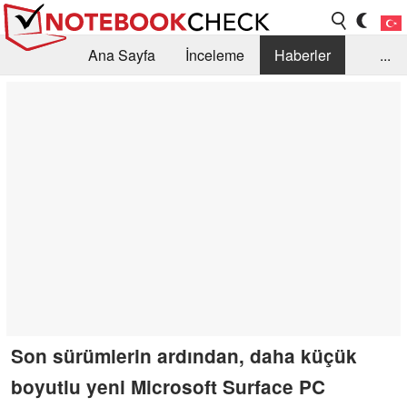
Ana Sayfa
İnceleme
Haberler
...
Öneri /SSS
Kütüphane
Satın Alma Rehberi
Arama
İletişim
Son sürümlerin ardından, daha küçük
boyutlu yeni Microsoft Surface PC