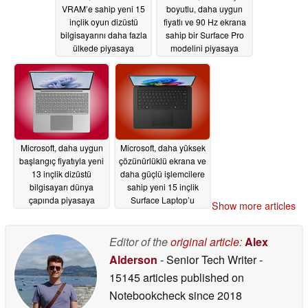
VRAM’e sahip yeni 15
boyutlu, daha uygun
inçlik oyun dizüstü
fiyatlı ve 90 Hz ekrana
bilgisayarını daha fazla
sahip bir Surface Pro
ülkede piyasaya
modelini piyasaya
sürüyor
sürdü
07/02/2026
06/24/2026
Microsoft, daha uygun
Microsoft, daha yüksek
başlangıç fiyatıyla yeni
çözünürlüklü ekrana ve
13 inçlik dizüstü
daha güçlü işlemcilere
bilgisayarı dünya
sahip yeni 15 inçlik
çapında piyasaya
Surface Laptop’u
Show more articles
sürdü
piyasaya sürdü
06/24/2026
06/17/2026
Editor of the
original article
:
Alex
Alderson
- Senior Tech Writer
-
15145 articles published on
Notebookcheck
since 2018