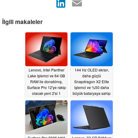
İlgili makaleler
Lenovo, Intel Panther
144 Hz OLED ekran,
Lake işlemci ve 64 GB
daha güçlü
RAM ile donatılmış,
Snapdragon X2 Elite
Surface Pro 12'ye rakip
işlemci ve %50 daha
olacak yeni 2'si 1
büyük bataryaya sahip
arada cihazını dünya
yeni Surface Pro 12
çapında piyasaya
rakibi dünya çapında
sürdü.
piyasaya sürüldü
07/28/2026
07/24/2026
Surface Pro 2026 hâlâ
Lenovo, 32 GB RAM ve