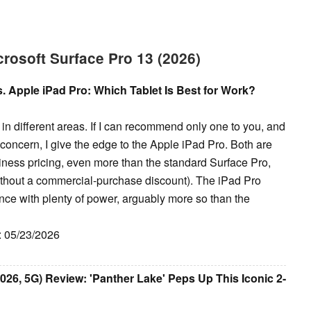
crosoft Surface Pro 13 (2026)
. Apple iPad Pro: Which Tablet Is Best for Work?
in different areas. If I can recommend only one to you, and
 concern, I give the edge to the Apple iPad Pro. Both are
siness pricing, even more than the standard Surface Pro,
without a commercial-purchase discount). The iPad Pro
ence with plenty of power, arguably more so than the
h: 05/23/2026
026, 5G) Review: 'Panther Lake' Peps Up This Iconic 2-