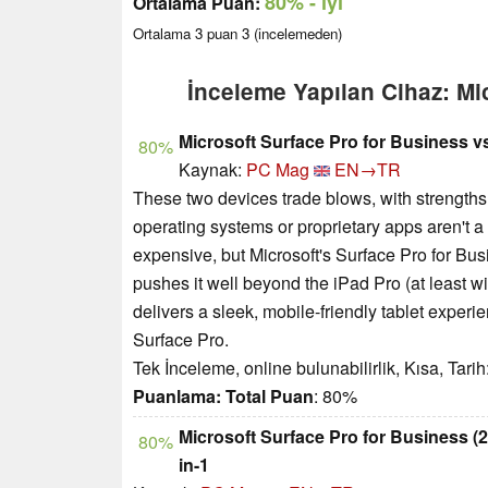
80%
- iyi
Ortalama Puan:
Ortalama
3
puan
3
(incelemeden)
İnceleme Yapılan Cihaz: Mi
Microsoft Surface Pro for Business vs
80%
Kaynak:
PC Mag
EN→TR
These two devices trade blows, with strengths 
operating systems or proprietary apps aren't a
expensive, but Microsoft's Surface Pro for Bu
pushes it well beyond the iPad Pro (at least 
delivers a sleek, mobile-friendly tablet experi
Surface Pro.
Tek İnceleme, online bulunabilirlik, Kısa, Tari
Puanlama:
Total Puan
: 80%
Microsoft Surface Pro for Business (2
80%
in-1