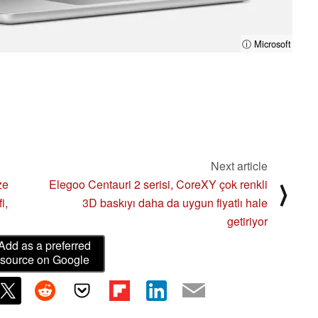
ⓘ Microsoft
Next article
ze
Elegoo Centauri 2 serisi, CoreXY çok renkli
⟩
i,
3D baskıyı daha da uygun fiyatlı hale
getiriyor
Add as a preferred
source on Google