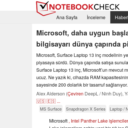
Ana Sayfa
İnceleme
Haberl
Microsoft, daha uygun başlan
bilgisayarı dünya çapında 
Microsoft, Surface Laptop 13 inç modelinin y
piyasaya sürdü. Dünya çapında satışa sunul
Surface Laptop 13 inç, Microsoft’un mevcut 
ucuz. Ne yazık ki, cihazda RAM kapasitesini
sayesinde 200 dolarlık bir tasarruf sağlanıyor.
Alex Alderson (
Çeviren
DeepL / Ninh Duy),
Y
🇺🇸
🇪🇸
...
MS Surface
Snapdragon X Series
Laptop / 
Microsoft
, Intel Panther Lake işlemcile