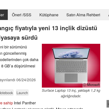
er
Öneri /SSS
Kütüphane
Satın Alma Rehberi
gıç fiyatıyla yeni 13 inçlik dizüstü
piyasaya sürdü
eni bir sürümünü
an güncellenmiş
modellerinden çok daha
n 8 GB’a düşürülmesi
ayınlandı
06/24/2026
ⓘ Microsoft
Surface Laptop 13 inç, yaklaşık 1,2 kg
Notebook
Launch
ağırlığındadır.
re sahip
Intel Panther