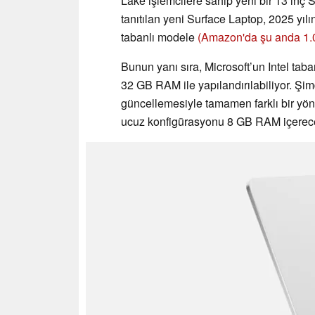
Lake işlemcilere sahip yeni bir 13 inç
tanıtılan yeni Surface Laptop, 2025 yı
tabanlı modele
(Amazon'da şu anda 1.0
Bunun yanı sıra, Microsoft’un Intel ta
32 GB RAM ile yapılandırılabiliyor. Şim
güncellemesiyle tamamen farklı bir yön
ucuz konfigürasyonu 8 GB RAM içerece