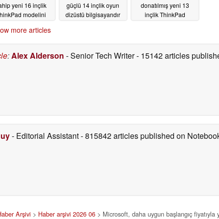
ahip yeni 16 inçlik
güçlü 14 inçlik oyun
donatılmış yeni 13
hinkPad modelini
dizüstü bilgisayarıdır
inçlik ThinkPad
piyasaya sürdü
modelini dünya
06/21/2026
ow more articles
çapında piyasaya
06/21/2026
sürdü
06/20/2026
cle
:
Alex Alderson
- Senior Tech Writer
- 15142 articles publi
Duy
- Editorial Assistant
- 815842 articles published on Notebo
aber Arşivi
>
Haber arşivi 2026 06
> Microsoft, daha uygun başlangıç fiyatıyla y