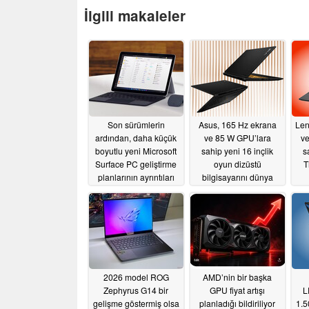
İlgili makaleler
Son sürümlerin
Asus, 165 Hz ekrana
Len
ardından, daha küçük
ve 85 W GPU’lara
ve
boyutlu yeni Microsoft
sahip yeni 16 inçlik
s
Surface PC geliştirme
oyun dizüstü
T
planlarının ayrıntıları
bilgisayarını dünya
açıklandı
çapında piyasaya
07/01/2026
sürdü
06/26/2026
2026 model ROG
AMD’nin bir başka
Zephyrus G14 bir
GPU fiyat artışı
L
gelişme göstermiş olsa
planladığı bildiriliyor
1.5