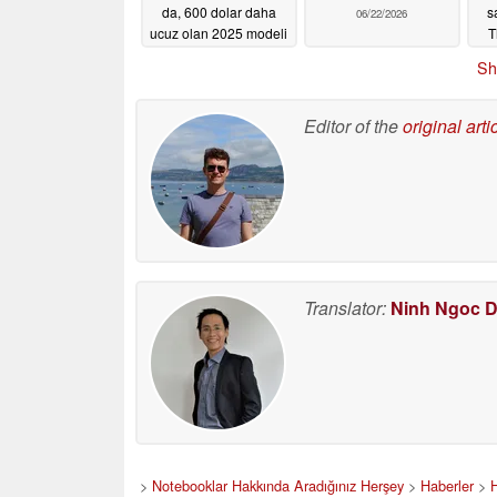
da, 600 dolar daha
s
06/22/2026
ucuz olan 2025 modeli
T
hâlâ çok iyi bir seçenek
Sh
06/23/2026
Editor of the
original arti
Translator:
Ninh Ngoc 
>
Notebooklar Hakkında Aradığınız Herşey
>
Haberler
>
H