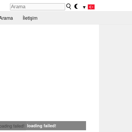
▼
Arama
İletişim
loading failed!
loading failed!