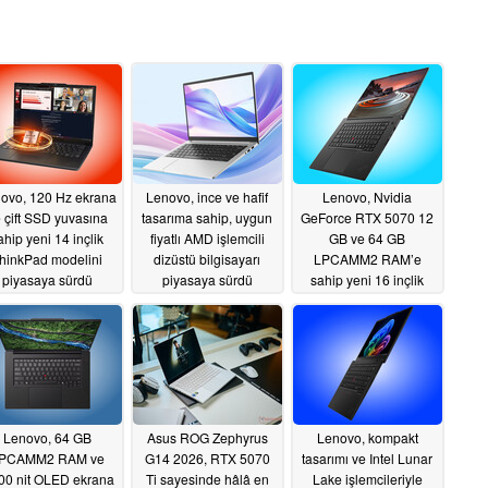
ovo, 120 Hz ekrana
Lenovo, ince ve hafif
Lenovo, Nvidia
 çift SSD yuvasına
tasarıma sahip, uygun
GeForce RTX 5070 12
ahip yeni 14 inçlik
fiyatlı AMD işlemcili
GB ve 64 GB
hinkPad modelini
dizüstü bilgisayarı
LPCAMM2 RAM’e
piyasaya sürdü
piyasaya sürdü
sahip yeni 16 inçlik
ThinkPad’i piyasaya
06/26/2026
06/26/2026
sürdü
06/25/2026
Lenovo, 64 GB
Asus ROG Zephyrus
Lenovo, kompakt
PCAMM2 RAM ve
G14 2026, RTX 5070
tasarımı ve Intel Lunar
00 nit OLED ekrana
Ti sayesinde hâlâ en
Lake işlemcileriyle