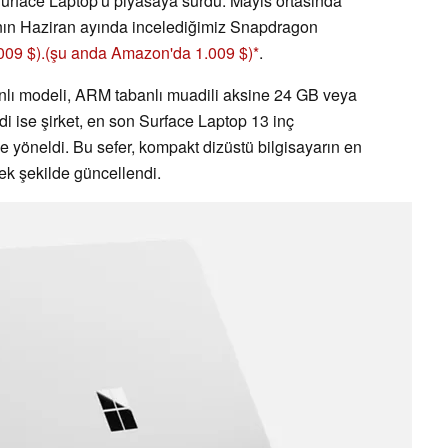
 Surface Laptop'u piyasaya sürdü. Mayıs ortasında
lının Haziran ayında incelediğimiz Snapdragon
09 $).
(şu anda Amazon'da 1.009 $)
.
banlı modeli, ARM tabanlı muadili aksine 24 GB veya
di ise şirket, en son Surface Laptop 13 inç
e yöneldi. Bu sefer, kompakt dizüstü bilgisayarın en
k şekilde güncellendi.