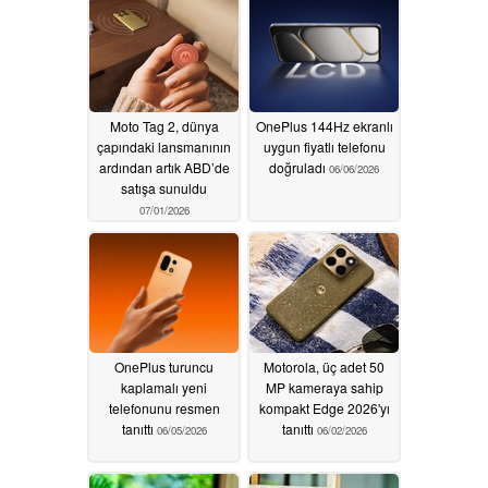
Moto Tag 2, dünya
OnePlus 144Hz ekranlı
çapındaki lansmanının
uygun fiyatlı telefonu
ardından artık ABD’de
doğruladı
06/06/2026
satışa sunuldu
07/01/2026
OnePlus turuncu
Motorola, üç adet 50
kaplamalı yeni
MP kameraya sahip
telefonunu resmen
kompakt Edge 2026'yı
tanıttı
tanıttı
06/05/2026
06/02/2026