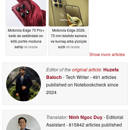
Motorola Edge 70 Pro+
Motorola Edge 2026,
belki de sektördeki en
73 mm telefoto kamera
kötü portre moduna
ve kumaş arka yüzüyle
sahip
sızdı
05/19/2026
05/19/2026
Show more articles
Editor of the
original article
:
Huzefa
Baloch
- Tech Writer
- 491 articles
published on Notebookcheck
since
2024
Translator:
Ninh Ngoc Duy
- Editorial
Assistant
- 815842 articles published