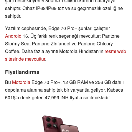
şarjı destekleyen 6.500mAh silikon-karbon bataryaya
sahiptir. Cihaz IP68/IP69 toz ve su geçirmezlik özelliğine
sahiptir.
Yazılım cephesinde, Edge 70 Pro+ şunları çalıştırır
Android
16. Üç farklı renk seçeneği mevcuttur: Pantone
Stormy Sea, Pantone Zinfandel ve Pantone Chicory
Coffee. Daha fazla ayrıntı Motorola Hindistan'ın
resmi web
sitesinde mevcuttur
.
Fiyatlandırma
Bu
Motorola
Edge 70 Pro+, 12 GB RAM ve 256 GB dahili
depolama alanına sahip tek bir varyantla geliyor. Kabaca
501$'a denk gelen 47,999 INR fiyatla satılmaktadır.