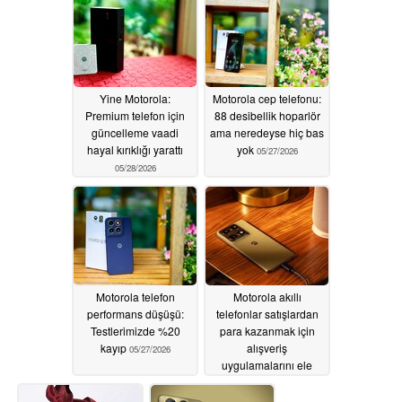
Yine Motorola:
Motorola cep telefonu:
Premium telefon için
88 desibellik hoparlör
güncelleme vaadi
ama neredeyse hiç bas
hayal kırıklığı yarattı
yok
05/27/2026
05/28/2026
Motorola telefon
Motorola akıllı
performans düşüşü:
telefonlar satışlardan
Testlerimizde %20
para kazanmak için
kayıp
alışveriş
05/27/2026
uygulamalarını ele
geçiriyor
05/27/2026