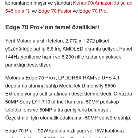
konumlandırılmıştır ve standart
Kenar 70
(Amazon'da şu an
545 dolar
), ve
Edge 70 Fusion
ve
Edge 70 Pro
.
Edge 70 Pro+'nın temel özellikleri
Yeni Motorola akıllı telefon, 2.772 x 1.272 piksel
çözünürlüğe sahip 6,8 inç AMOLED ekranla geliyor. Panel
144Hz yenileme hızını ve 5.200 nit'e kadar en yüksek
parlaklığı destekliyor.
Motorola Edge 70 Pro+, LPDDR5X RAM ve UFS 4.1
depolama alanına sahip MediaTek Dimensity 8500
Extreme yonga seti tarafından desteklenmektedir. Cihazda
50MP Sony LYT-710 birincil kamera, 50MP periskop
telefoto lens ve 50MP ultra geniş lens bulunuyor.
Özçekimler için otomatik odaklamalı 50MP sensöre sahip.
Edge 70 Pro+, 90W kablolu hızlı şarjı ve 15W kablosuz