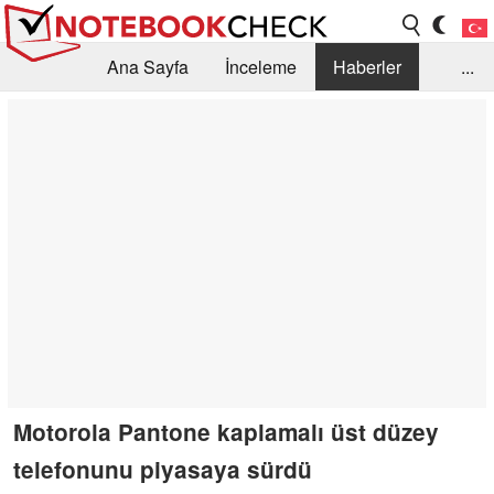
Ana Sayfa
İnceleme
Haberler
...
Öneri /SSS
Kütüphane
Satın Alma Rehberi
Arama
İletişim
Motorola Pantone kaplamalı üst düzey
telefonunu piyasaya sürdü