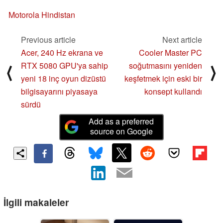
Motorola Hindistan
Previous article
Next article
Acer, 240 Hz ekrana ve
Cooler Master PC
RTX 5080 GPU'ya sahip
soğutmasını yeniden
⟨
⟩
yeni 18 inç oyun dizüstü
keşfetmek için eski bir
bilgisayarını piyasaya
konsept kullandı
sürdü
Add as a preferred
source on Google
İlgili makaleler