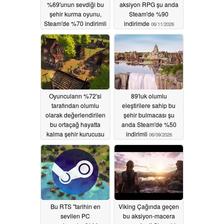
%69'unun sevdiği bu
aksiyon RPG şu anda
şehir kurma oyunu,
Steam'de %90
Steam'de %70 indirimli
indirimde
06/11/2026
06/13/2026
Oyuncuların %72'si
89'luk olumlu
tarafından olumlu
eleştirilere sahip bu
olarak değerlendirilen
şehir bulmacası şu
bu ortaçağ hayatta
anda Steam'de %50
kalma şehir kurucusu
indirimli
06/09/2026
Steam'de %80 indirimli
06/10/2026
Bu RTS "tarihin en
Viking Çağında geçen
sevilen PC
bu aksiyon-macera