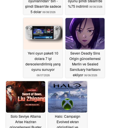
oyunlarından" biri -
oyunu şimdi Steam'de
şimdi Steam'de sadece
%75 indirimli
06/08/2026
5 dolar
06/08/2026
Yeni oyun paketi 10
Seven Deadly Sins
dolara 7 iyi
Origin güncellemesi
derecelendirilmiş yarış
Merlin ve Sealed
oyunu sunuyor
Sanctuary haritasını
ekliyor
06/07/2026
06/06/2026
Solo Seviye Atlama
Halo: Campaign
Arise Haziran
Evolved ekran
güncellemesi Buster
görüntüleri ve