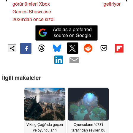
görünümleri Xbox
getiriyor
Games Showcase
2026'dan önce sızdı
Add as a preferred
source on Google
İlgili makaleler
Viking Çağı'nda geçen
Oyuncuların %78'i
ve oyuncuların
tarafından sevilen bu