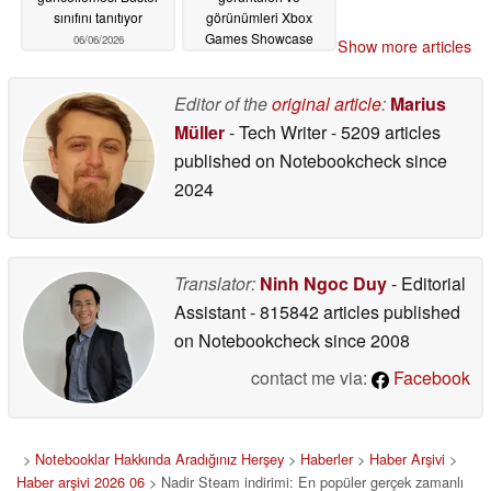
sınıfını tanıtıyor
görünümleri Xbox
Games Showcase
06/06/2026
Show more articles
2026'dan önce sızdı
06/06/2026
Editor of the
original article
:
Marius
Müller
- Tech Writer
- 5209 articles
published on Notebookcheck
since
2024
Translator:
Ninh Ngoc Duy
- Editorial
Assistant
- 815842 articles published
on Notebookcheck
since 2008
contact me via:
Facebook
>
Notebooklar Hakkında Aradığınız Herşey
>
Haberler
>
Haber Arşivi
>
Haber arşivi 2026 06
> Nadir Steam indirimi: En popüler gerçek zamanlı