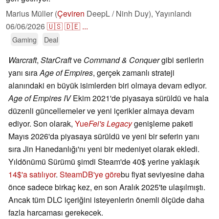
Marius Müller (
Çeviren
DeepL / Ninh Duy),
Yayınlandı
06/06/2026
🇺🇸
🇩🇪
...
Gaming
Deal
Warcraft
,
StarCraft
ve
Command & Conquer
gibi serilerin
yanı sıra
Age of Empires
, gerçek zamanlı strateji
alanındaki en büyük isimlerden biri olmaya devam ediyor.
Age of Empires IV
Ekim 2021'de piyasaya sürüldü ve hala
düzenli güncellemeler ve yeni içerikler almaya devam
ediyor. Son olarak,
Yue
Fei's Legacy
genişleme paketi
Mayıs 2026'da piyasaya sürüldü ve yeni bir seferin yanı
sıra Jin Hanedanlığı'nı yeni bir medeniyet olarak ekledi.
Yıldönümü Sürümü şimdi Steam'de 40$ yerine yaklaşık
14$'a satılıyor
.
SteamDB'ye göre
bu fiyat seviyesine daha
önce sadece birkaç kez, en son Aralık 2025'te ulaşılmıştı.
Ancak tüm DLC içeriğini isteyenlerin önemli ölçüde daha
fazla harcaması gerekecek.