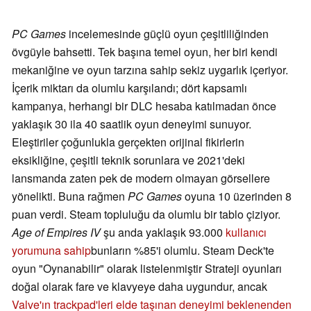
PC Games
incelemesinde güçlü oyun çeşitliliğinden
övgüyle bahsetti. Tek başına temel oyun, her biri kendi
mekaniğine ve oyun tarzına sahip sekiz uygarlık içeriyor.
İçerik miktarı da olumlu karşılandı; dört kapsamlı
kampanya, herhangi bir DLC hesaba katılmadan önce
yaklaşık 30 ila 40 saatlik oyun deneyimi sunuyor.
Eleştiriler çoğunlukla gerçekten orijinal fikirlerin
eksikliğine, çeşitli teknik sorunlara ve 2021'deki
lansmanda zaten pek de modern olmayan görsellere
yönelikti. Buna rağmen
PC Games
oyuna 10 üzerinden 8
puan verdi. Steam topluluğu da olumlu bir tablo çiziyor.
Age of Empires IV
şu anda yaklaşık 93.000
kullanıcı
yorumuna sahip
bunların %85'i olumlu. Steam Deck'te
oyun "Oynanabilir" olarak listelenmiştir Strateji oyunları
doğal olarak fare ve klavyeye daha uygundur, ancak
Valve'ın trackpad'leri elde taşınan deneyimi beklenenden