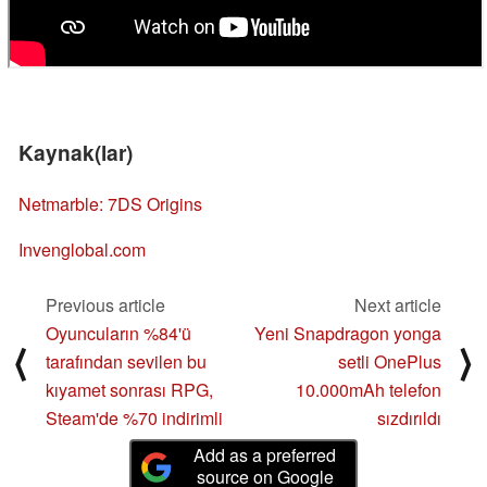
Kaynak(lar)
Netmarble: 7DS Origins
Invenglobal.com
Previous article
Next article
Oyuncuların %84'ü
Yeni Snapdragon yonga
⟨
⟩
tarafından sevilen bu
setli OnePlus
kıyamet sonrası RPG,
10.000mAh telefon
Steam'de %70 indirimli
sızdırıldı
Add as a preferred
source on Google