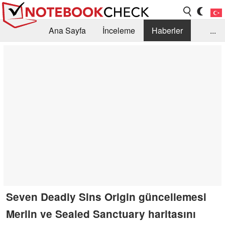
Ana Sayfa
İnceleme
Haberler
...
Öneri /SSS
Kütüphane
Satın Alma Rehberi
Arama
İletişim
Seven Deadly Sins Origin güncellemesi
Merlin ve Sealed Sanctuary haritasını