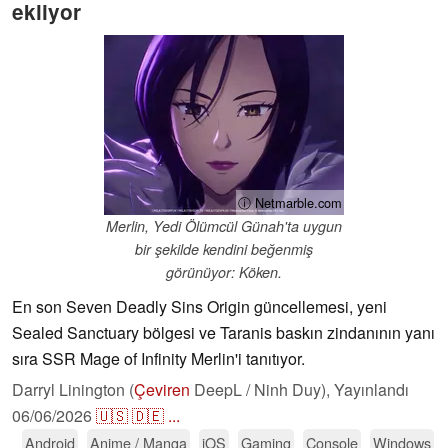
ekliyor
ⓘ Netmarble.com
Merlin, Yedi Ölümcül Günah'ta uygun
bir şekilde kendini beğenmiş
görünüyor: Köken.
En son Seven Deadly Sins Origin güncellemesi, yeni
Sealed Sanctuary bölgesi ve Taranis baskın zindanının yanı
sıra SSR Mage of Infinity Merlin'i tanıtıyor.
Darryl Linington (
Çeviren
DeepL / Ninh Duy),
Yayınlandı
06/06/2026
🇺🇸
🇩🇪
...
Android
Anime / Manga
iOS
Gaming
Console
Windows