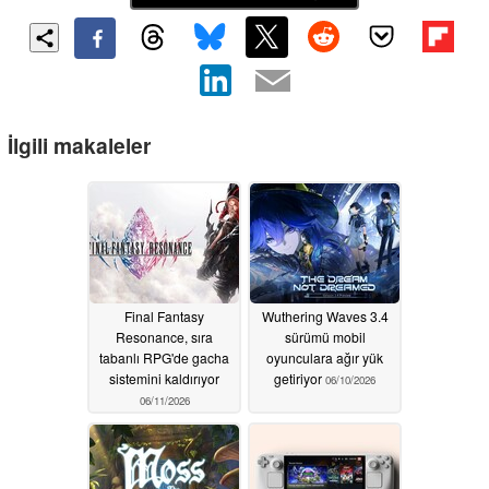
İlgili makaleler
Final Fantasy
Wuthering Waves 3.4
Resonance, sıra
sürümü mobil
tabanlı RPG'de gacha
oyunculara ağır yük
sistemini kaldırıyor
getiriyor
06/10/2026
06/11/2026