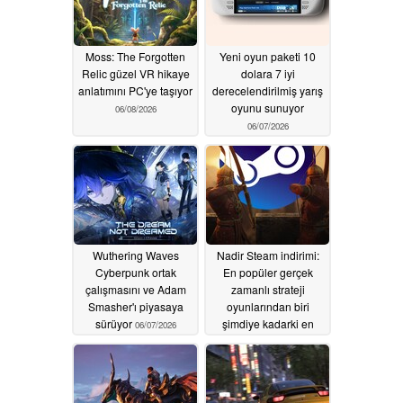
Moss: The Forgotten
Yeni oyun paketi 10
Relic güzel VR hikaye
dolara 7 iyi
anlatımını PC'ye taşıyor
derecelendirilmiş yarış
oyunu sunuyor
06/08/2026
06/07/2026
Wuthering Waves
Nadir Steam indirimi:
Cyberpunk ortak
En popüler gerçek
çalışmasını ve Adam
zamanlı strateji
Smasher'ı piyasaya
oyunlarından biri
sürüyor
şimdiye kadarki en
06/07/2026
düşük fiyatına geri
dönüyor
06/06/2026