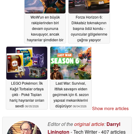
WoW'un en büyük
Forza Horizon 6:
rakiplerinden biri
Dikkatsiz tokmakçının
devam oyununa
başına ödül kondu -
kavuşuyor, ancak
oyuncular gölgelenme
hayranlar şimdiden bir
çağrısı yapıyor
detayı eleştirmeye
06/06/2026
başladı
06/06/2026
LEGO Pokémon: İlk
Last War: Survival,
Kağıt Torbalar ortaya
ittifak savaşını elden
çıktı - Poké Topları
geçirmek için 6. sezon
hariç hayranlar onları
yapısal mekaniklerini
sevdi
düşürüyor
06/05/2026
06/04/2026
Show more articles
Editor of the
original article
:
Darryl
Linington
- Tech Writer
- 407 articles