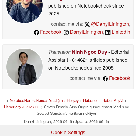
published on Notebookcheck
since
2025
contact me via:
@DarrylLinington
,
Facebook
,
DarrylLinington
,
LinkedIn
Translator:
Ninh Ngoc Duy
- Editorial
Assistant
- 814621 articles published
on Notebookcheck
since 2008
contact me via:
Facebook
>
Notebooklar Hakkında Aradığınız Herşey
>
Haberler
>
Haber Arşivi
>
Haber arşivi 2026 06
> Seven Deadly Sins Origin güncellemesi Merlin ve
Sealed Sanctuary haritasını ekliyor
Darryl Linington, 2026-06- 6 (Update: 2026-06- 6)
Cookie Settings