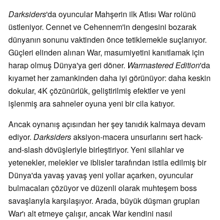
Darksiders
'da oyuncular Mahşerin ilk Atlısı War rolünü
üstleniyor. Cennet ve Cehennem'in dengesini bozarak
dünyanın sonunu vaktinden önce tetiklemekle suçlanıyor.
Güçleri elinden alınan War, masumiyetini kanıtlamak için
harap olmuş Dünya'ya geri döner.
Warmastered Edition
'da
kıyamet her zamankinden daha iyi görünüyor: daha keskin
dokular, 4K çözünürlük, geliştirilmiş efektler ve yeni
işlenmiş ara sahneler oyuna yeni bir cila katıyor.
Ancak oynanış açısından her şey tanıdık kalmaya devam
ediyor.
Darksiders
aksiyon-macera unsurlarını sert hack-
and-slash dövüşleriyle birleştiriyor. Yeni silahlar ve
yetenekler, melekler ve iblisler tarafından istila edilmiş bir
Dünya'da yavaş yavaş yeni yollar açarken, oyuncular
bulmacaları çözüyor ve düzenli olarak muhteşem boss
savaşlarıyla karşılaşıyor. Arada, büyük düşman grupları
War'ı alt etmeye çalışır, ancak War kendini nasıl