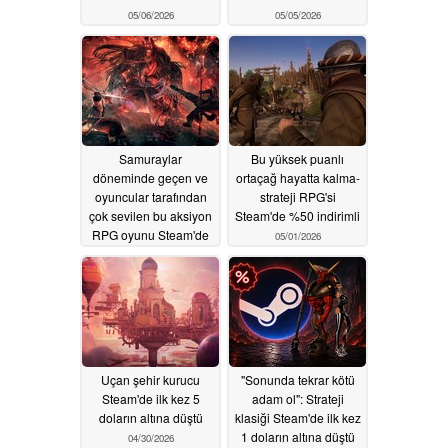
05/06/2026
05/05/2026
Samuraylar
Bu yüksek puanlı
döneminde geçen ve
ortaçağ hayatta kalma-
oyuncular tarafından
strateji RPG'si
çok sevilen bu aksiyon
Steam'de %50 indirimli
RPG oyunu Steam'de
05/01/2026
%90 indirimde
05/04/2026
Uçan şehir kurucu
"Sonunda tekrar kötü
Steam'de ilk kez 5
adam ol": Strateji
doların altına düştü
klasiği Steam'de ilk kez
1 doların altına düştü
04/30/2026