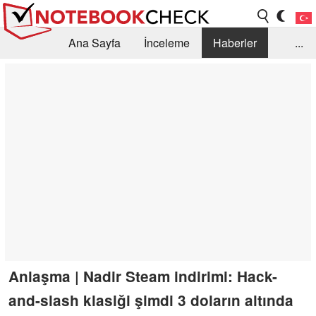
Ana Sayfa
İnceleme
Haberler
...
Öneri /SSS
Kütüphane
Satın Alma Rehberi
Arama
İletişim
Anlaşma | Nadir Steam indirimi: Hack-
and-slash klasiği şimdi 3 doların altında