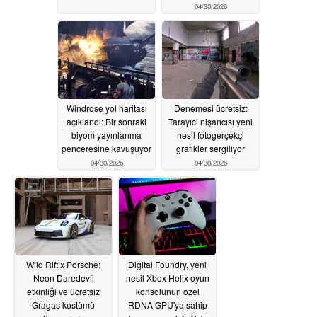
04/30/2026
Windrose yol haritası
Denemesi ücretsiz:
açıklandı: Bir sonraki
Tarayıcı nişancısı yeni
biyom yayınlanma
nesil fotogerçekçi
penceresine kavuşuyor
grafikler sergiliyor
04/30/2026
04/30/2026
Wild Rift x Porsche:
Digital Foundry, yeni
Neon Daredevil
nesil Xbox Helix oyun
etkinliği ve ücretsiz
konsolunun özel
Gragas kostümü
RDNA GPU'ya sahip