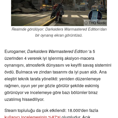
ⓘ THQ Nordic
Resimde görülüyor: Darksiders Warmastered Edition'dan
bir oynanış ekran görüntüsü.
Eurogamer,
Darksiders Warmastered Edition
'a 5
üzerinden 4 vererek iyi işlenmiş aksiyon-macera
oynanışını, atmosferik dünyasını ve keyifli savaş sistemini
övdü. Bulmaca ve zindan tasarımı da iyi puan aldı. Ana
eleştiri teknik tarafa yönelikti: yeniden düzenlemeye
rağmen, oyun yer yer gözle görülür şekilde eskimiş
görünüyor ve incelemeye göre bazı bölümler biraz
uzatılmış hissediliyor.
Steam topluluğu da çok etkilendi: 18.000'den fazla
kullanıcı incelemesinin %87'si
olumludur. Açık