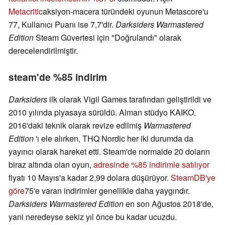
Metacritic
aksiyon-macera türündeki oyunun Metascore'u
77, Kullanıcı Puanı ise 7,7'dir.
Darksiders Warmastered
Edition
Steam Güvertesi için "Doğrulandı" olarak
derecelendirilmiştir.
steam'de %85 indirim
Darksiders
ilk olarak Vigil Games tarafından geliştirildi ve
2010 yılında piyasaya sürüldü. Alman stüdyo KAIKO,
2016'daki teknik olarak revize edilmiş
Warmastered
Edition
'ı ele alırken, THQ Nordic her iki durumda da
yayıncı olarak hareket etti. Steam'de normalde 20 doların
biraz altında olan oyun,
adresinde %85 indirimle satılıyor
fiyatı 10 Mayıs'a kadar 2,99 dolara düşürüyor.
SteamDB'ye
göre
75'e varan indirimler genellikle daha yaygındır.
Darksiders Warmastered Edition
en son Ağustos 2018'de,
yani neredeyse sekiz yıl önce bu kadar ucuzdu.