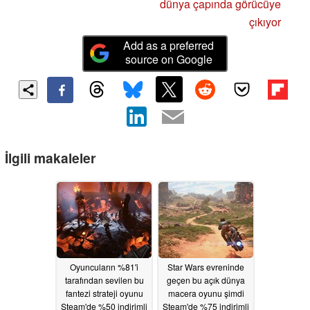
dünya çapında görücüye
çıkıyor
Add as a preferred
source on Google
İlgili makaleler
Oyuncuların %81'i
Star Wars evreninde
tarafından sevilen bu
geçen bu açık dünya
fantezi strateji oyunu
macera oyunu şimdi
Steam'de %50 indirimli
Steam'de %75 indirimli