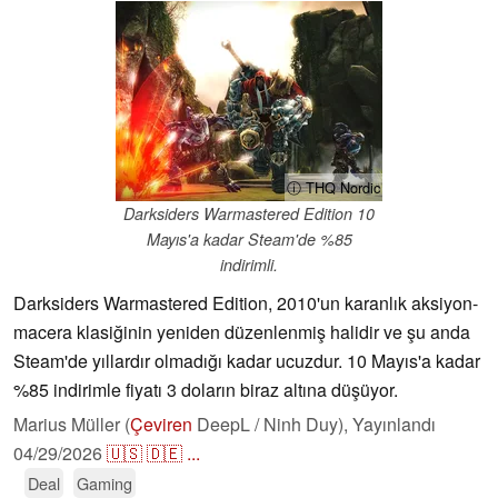
ⓘ THQ Nordic
Darksiders Warmastered Edition 10
Mayıs'a kadar Steam'de %85
indirimli.
Darksiders Warmastered Edition, 2010'un karanlık aksiyon-
macera klasiğinin yeniden düzenlenmiş halidir ve şu anda
Steam'de yıllardır olmadığı kadar ucuzdur. 10 Mayıs'a kadar
%85 indirimle fiyatı 3 doların biraz altına düşüyor.
Marius Müller (
Çeviren
DeepL / Ninh Duy),
Yayınlandı
04/29/2026
🇺🇸
🇩🇪
...
Deal
Gaming