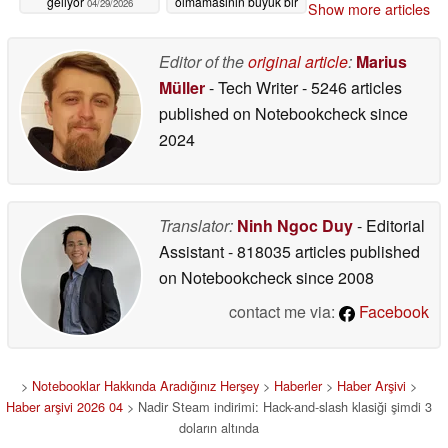
geliyor
olmamasının büyük bir
04/29/2026
Show more articles
sorun olmadığını
savunuyor
04/29/2026
Editor of the
original article
:
Marius
Müller
- Tech Writer
- 5246 articles
published on Notebookcheck
since
2024
Translator:
Ninh Ngoc Duy
- Editorial
Assistant
- 818035 articles published
on Notebookcheck
since 2008
contact me via:
Facebook
>
Notebooklar Hakkında Aradığınız Herşey
>
Haberler
>
Haber Arşivi
>
Haber arşivi 2026 04
> Nadir Steam indirimi: Hack-and-slash klasiği şimdi 3
doların altında