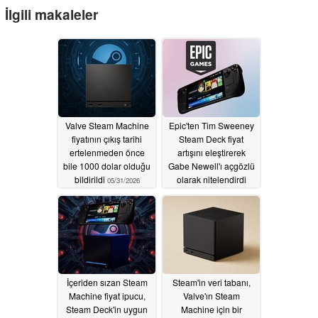
İlgili makaleler
Valve Steam Machine
Epic'ten Tim Sweeney
fiyatının çıkış tarihi
Steam Deck fiyat
ertelenmeden önce
artışını eleştirerek
bile 1000 dolar olduğu
Gabe Newell'ı açgözlü
bildirildi
olarak nitelendirdi
05/31/2026
05/29/2026
İçeriden sızan Steam
Steam'in veri tabanı,
Machine fiyat ipucu,
Valve'ın Steam
Steam Deck'in uygun
Machine için bir