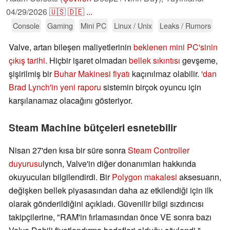
04/29/2026
🇺🇸
🇩🇪
...
Console
Gaming
Mini PC
Linux / Unix
Leaks / Rumors
Valve, artan bileşen maliyetlerinin
beklenen mini PC'sinin
çıkış tarihi
. Hiçbir işaret olmadan
bellek sıkıntısı
gevşeme,
şişirilmiş bir
Buhar Makinesi fiyatı
kaçınılmaz olabilir.
'dan
Brad Lynch'in yeni raporu
sistemin birçok oyuncu için
karşılanamaz olacağını gösteriyor.
Steam Machine bütçeleri esnetebilir
Nisan 27'den kısa bir süre sonra
Steam Controller
duyurusu
lynch, Valve'in diğer donanımları hakkında
okuyucuları bilgilendirdi. Bir
Polygon makalesi
aksesuarın,
değişken bellek piyasasından daha az etkilendiği için ilk
olarak gönderildiğini açıkladı. Güvenilir bilgi sızdırıcısı
takipçilerine, "RAM'in fırlamasından önce VE sonra bazı