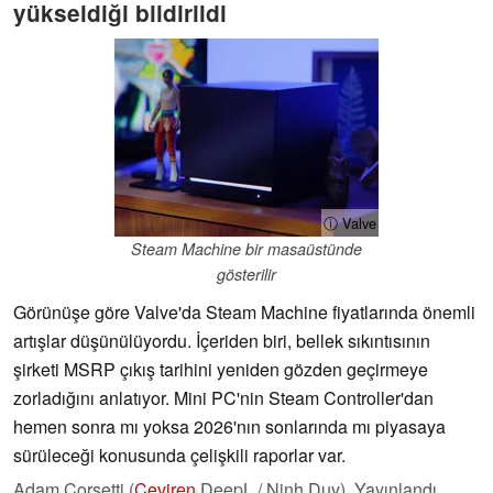
yükseldiği bildirildi
ⓘ Valve
Steam Machine bir masaüstünde
gösterilir
Görünüşe göre Valve'da Steam Machine fiyatlarında önemli
artışlar düşünülüyordu. İçeriden biri, bellek sıkıntısının
şirketi MSRP çıkış tarihini yeniden gözden geçirmeye
zorladığını anlatıyor. Mini PC'nin Steam Controller'dan
hemen sonra mı yoksa 2026'nın sonlarında mı piyasaya
sürüleceği konusunda çelişkili raporlar var.
Adam Corsetti (
Çeviren
DeepL / Ninh Duy),
Yayınlandı