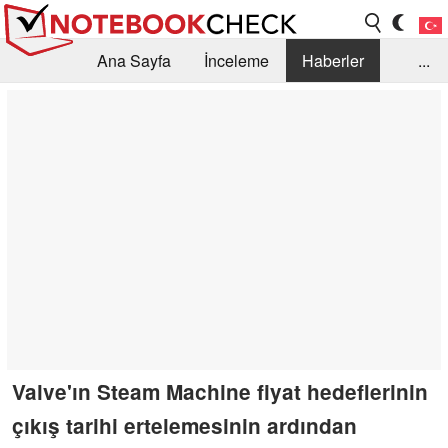
Ana Sayfa
İnceleme
Haberler
...
Öneri /SSS
Kütüphane
Satın Alma Rehberi
Arama
İletişim
Valve'ın Steam Machine fiyat hedeflerinin
çıkış tarihi ertelemesinin ardından