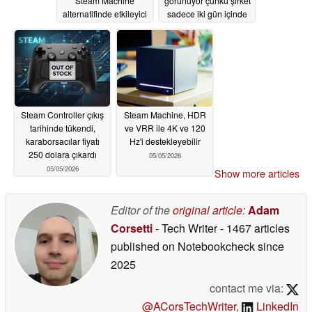
Steam Machine
görünüyor çünkü şirket
alternatifinde etkileyici
sadece iki gün içinde
50 ton "Oyun Konsolu"
05/06/2026
ithal etti
05/05/2026
Steam Controller çıkış
Steam Machine, HDR
tarihinde tükendi,
ve VRR ile 4K ve 120
karaborsacılar fiyatı
Hz'i destekleyebilir
250 dolara çıkardı
05/05/2026
05/05/2026
Show more articles
Editor of the
original article
:
Adam
Corsetti
- Tech Writer
- 1467 articles
published on Notebookcheck
since
2025
contact me via:
@ACorsTechWriter
,
LinkedIn