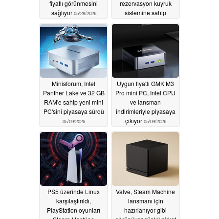
fiyatlı görünmesini
rezervasyon kuyruk
sağlıyor
sistemine sahip
05/28/2026
olduğunu gösteriyor
05/11/2026
Minisforum, Intel
Uygun fiyatlı GMK M3
Panther Lake ve 32 GB
Pro mini PC, Intel CPU
RAM'e sahip yeni mini
ve lansman
PC'sini piyasaya sürdü
indirimleriyle piyasaya
çıkıyor
05/09/2026
05/09/2026
PS5 üzerinde Linux
Valve, Steam Machine
karşılaştırıldı,
lansmanı için
PlayStation oyunları
hazırlanıyor gibi