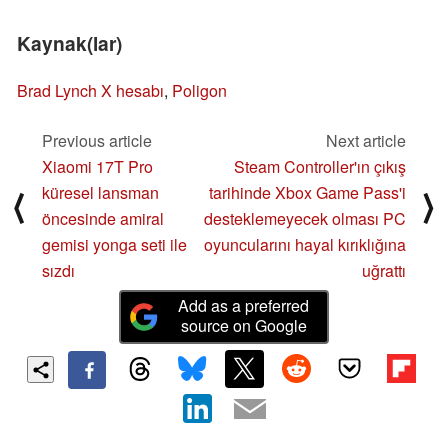
Kaynak(lar)
Brad Lynch X hesabı
,
Poligon
Previous article
Next article
Xiaomi 17T Pro
Steam Controller'ın çıkış
küresel lansman
tarihinde Xbox Game Pass'i
⟨
⟩
öncesinde amiral
desteklemeyecek olması PC
gemisi yonga seti ile
oyuncularını hayal kırıklığına
sızdı
uğrattı
Add as a preferred
source on Google