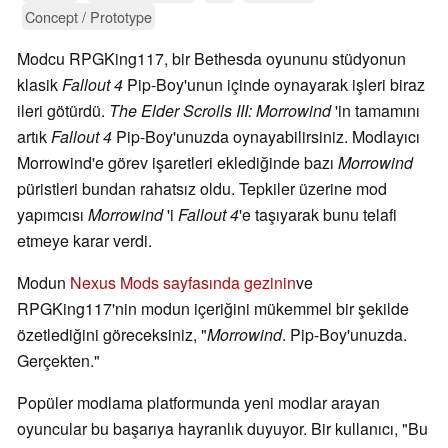
Concept / Prototype
Modcu RPGKing117, bir Bethesda oyununu stüdyonun
klasik
Fallout 4
Pip-Boy'unun içinde oynayarak işleri biraz
ileri götürdü.
The Elder Scrolls III: Morrowind
'in tamamını
artık
Fallout 4
Pip-Boy'unuzda oynayabilirsiniz. Modlayıcı
Morrowind'e görev işaretleri eklediğinde bazı
Morrowind
püristleri bundan rahatsız oldu. Tepkiler üzerine mod
yapımcısı
Morrowind
'i
Fallout 4
'e taşıyarak bunu telafi
etmeye karar verdi.
Modun
Nexus Mods sayfasında gezinin
ve
RPGKing117'nin modun içeriğini mükemmel bir şekilde
özetlediğini göreceksiniz, "
Morrowind
. Pip-Boy'unuzda.
Gerçekten."
Popüler modlama platformunda yeni modlar arayan
oyuncular bu başarıya hayranlık duyuyor. Bir kullanıcı, "Bu