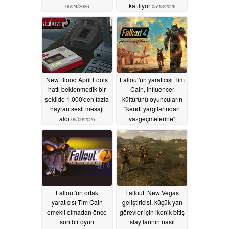
katılıyor
05/24/2026
05/13/2026
New Blood April Fools
Fallout'un yaratıcısı Tim
hattı beklenmedik bir
Cain, influencer
şekilde 1,000'den fazla
kültürünü oyuncuların
hayran sesli mesajı
"kendi yargılarından
aldı
vazgeçmelerine"
05/09/2026
neden olduğu için
eleştiriyor
05/05/2026
Fallout'un ortak
Fallout: New Vegas
yaratıcısı Tim Cain
geliştiricisi, küçük yan
emekli olmadan önce
görevler için ikonik bitiş
son bir oyun
slaytlarının nasıl