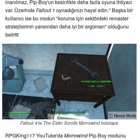
inanılmaz, Pip-Boy'un kesinlikle daha fazla oyuna ihtiyacı
var. Üzerinde
Fallout 1
oynadığınızı hayal edin." Başka bir
kullanıcı ise bu modun "koruma için sektördeki remaster
stratejilerinin yarısından daha iyi bir argüman" olduğunu
belirtti
ⓘ Nexus Mods
Fallout 4'te The Elder Scrolls Morrowind holotape
RPGKing117 YouTube'da
Morrowind
Pip-Boy modunu