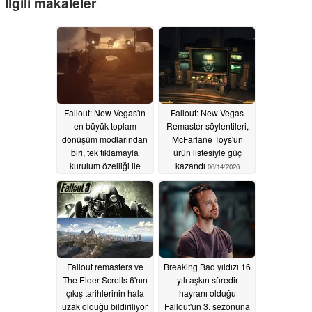
İlgili makaleler
Fallout: New Vegas'ın
Fallout: New Vegas
en büyük toplam
Remaster söylentileri,
dönüşüm modlarından
McFarlane Toys'un
biri, tek tıklamayla
ürün listesiyle güç
kurulum özelliği ile
kazandı
06/14/2026
birlikte artık GOG'da
ücretsiz olarak
sunuluyor
08/01/2026
Fallout remasters ve
Breaking Bad yıldızı 16
The Elder Scrolls 6'nın
yılı aşkın süredir
çıkış tarihlerinin hala
hayranı olduğu
uzak olduğu bildiriliyor
Fallout'un 3. sezonuna