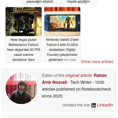
yapacağını söyledi
hayata geçtiğini
anlatıyor: "Çoğunlukla
05/01/2026
keyfi"
04/28/2026
New Vegas yazarı
Nintendo Switch 2'deki
Bethesda'nın Fallout:
Fallout 4 artık DLSS'yi
New Vegas'taki 30 FPS
destekliyor, Digital
vaadi üzerine
Foundry iyileştirmeler
kendisine "ders
gösteriyor
03/31/2026
Show more articles
verdiğini" söyledi
04/20/2026
Editor of the
original article
:
Rahim
Amir Noorali
- Tech Writer
- 1030
articles published on Notebookcheck
since 2025
contact me via:
LinkedIn