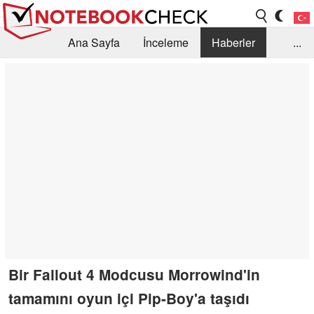
Ana Sayfa
İnceleme
Haberler
...
Öneri /SSS
Kütüphane
Satın Alma Rehberi
Arama
İletişim
Bir Fallout 4 Modcusu Morrowind'in
tamamını oyun içi Pip-Boy'a taşıdı