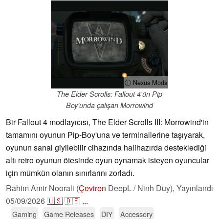
ⓘ Nexus Mods
The Elder Scrolls: Fallout 4'ün Pip
Boy'unda çalışan Morrowind
Bir Fallout 4 modlayıcısı, The Elder Scrolls III: Morrowind'in
tamamını oyunun Pip-Boy'una ve terminallerine taşıyarak,
oyunun sanal giyilebilir cihazında halihazırda desteklediği
altı retro oyunun ötesinde oyun oynamak isteyen oyuncular
için mümkün olanın sınırlarını zorladı.
Rahim Amir Noorali (
Çeviren
DeepL / Ninh Duy),
Yayınlandı
05/09/2026
🇺🇸
🇩🇪
...
Gaming
Game Releases
DIY
Accessory