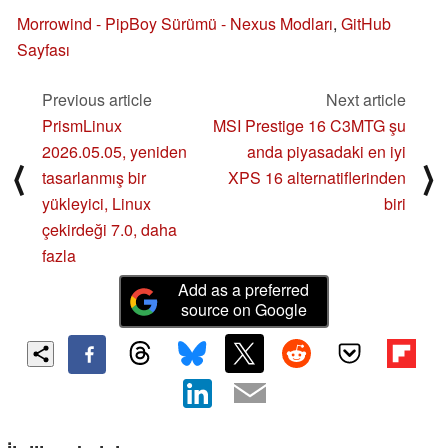
Morrowind - PipBoy Sürümü - Nexus Modları
,
GitHub
Sayfası
Previous article
Next article
PrismLinux
MSI Prestige 16 C3MTG şu
2026.05.05, yeniden
anda piyasadaki en iyi
⟨
⟩
tasarlanmış bir
XPS 16 alternatiflerinden
yükleyici, Linux
biri
çekirdeği 7.0, daha
fazla
Add as a preferred
source on Google