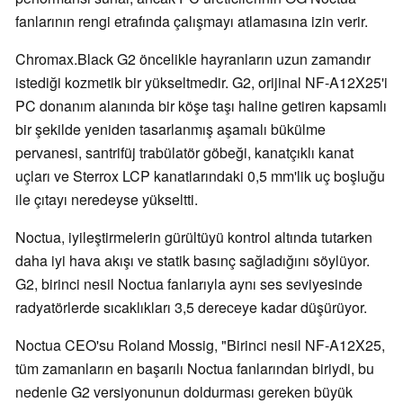
fanlarının rengi etrafında çalışmayı atlamasına izin verir.
Chromax.Black G2 öncelikle hayranların uzun zamandır
istediği kozmetik bir yükseltmedir. G2, orijinal NF-A12X25'i
PC donanım alanında bir köşe taşı haline getiren kapsamlı
bir şekilde yeniden tasarlanmış aşamalı bükülme
pervanesi, santrifüj trabülatör göbeği, kanatçıklı kanat
uçları ve Sterrox LCP kanatlarındaki 0,5 mm'lik uç boşluğu
ile çıtayı neredeyse yükseltti.
Noctua, iyileştirmelerin gürültüyü kontrol altında tutarken
daha iyi hava akışı ve statik basınç sağladığını söylüyor.
G2, birinci nesil Noctua fanlarıyla aynı ses seviyesinde
radyatörlerde sıcaklıkları 3,5 dereceye kadar düşürüyor.
Noctua CEO'su Roland Mossig, "Birinci nesil NF-A12X25,
tüm zamanların en başarılı Noctua fanlarından biriydi, bu
nedenle G2 versiyonunun doldurması gereken büyük