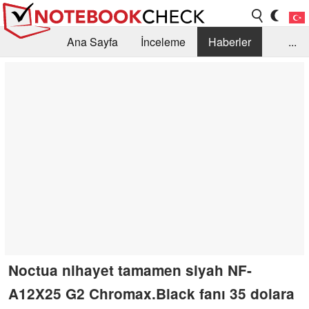
Ana Sayfa
İnceleme
Haberler
...
Öneri /SSS
Kütüphane
Satın Alma Rehberi
Arama
İletişim
Noctua nihayet tamamen siyah NF-
A12X25 G2 Chromax.Black fanı 35 dolara