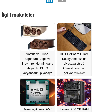
İlgili makaleler
Noctua ve Prusa,
HP, EliteBoard G1a'yı
Signature Beige ve
Kuzey Amerika'da
Brown renklerinin daha
piyasaya sürdü,
dayanıklı PETG
küresel lansman
varyantlarını piyasaya
geliyor
05/14/2026
sürüyor
07/29/2026
Resmi açıklama: AMD
Lenovo 256 GB RAM