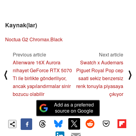
Kaynak(lar)
Noctua G2 Chromax.Black
Previous article
Next article
Alienware 16X Aurora
Swatch x Audemars
nihayet GeForce RTX 5070
Piguet Royal Pop cep
⟨
⟩
Ti ile birlikte gönderiliyor,
saati sekiz benzersiz
ancak yapılandırmalar sinir
renk tonuyla piyasaya
bozucu olabilir
çıkıyor
Add as a preferred
source on Google