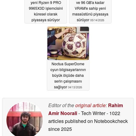
yeni Ryzen 9 PRO
ve 96 GB'a kadar
9965X3D işlemcisini
VRAM'e sahip yeni
küresel olarak
masaüstünü piyasaya
piyasaya sürüyor
sürüyor
05/14/2026
05/14/2026
Noctua SuperDome
oyun bilgisayarlarının
büyük ölçüde daha
serin çalışmasını
sağlıyor
04/13/2026
Editor of the
original article
:
Rahim
Amir Noorali
- Tech Writer
- 1022
articles published on Notebookcheck
since 2025