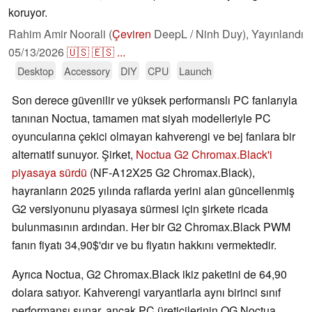
koruyor.
Rahim Amir Noorali (
Çeviren
DeepL / Ninh Duy),
Yayınlandı
05/13/2026
🇺🇸
🇪🇸
...
Desktop
Accessory
DIY
CPU
Launch
Son derece güvenilir ve yüksek performanslı PC fanlarıyla
tanınan Noctua, tamamen mat siyah modelleriyle PC
oyuncularına çekici olmayan kahverengi ve bej fanlara bir
alternatif sunuyor. Şirket,
Noctua G2 Chromax.Black'i
piyasaya sürdü
(NF-A12X25 G2 Chromax.Black),
hayranların 2025 yılında raflarda yerini alan güncellenmiş
G2 versiyonunu piyasaya sürmesi için şirkete ricada
bulunmasının ardından. Her bir G2 Chromax.Black PWM
fanın fiyatı 34,90$'dır ve bu fiyatın hakkını vermektedir.
Ayrıca Noctua, G2 Chromax.Black ikiz paketini de 64,90
dolara satıyor. Kahverengi varyantlarla aynı birinci sınıf
performansı sunar, ancak PC üreticilerinin OG Noctua