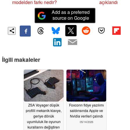
modelden farkı nedir?
açıklandı
Add as a preferred
source on Google
İlgili makaleler
ZSA Voyager düşük
Foxconn fidye yazılımı
profilli mekanik klavye,
saldırısında Apple ve
geriye dönük
Nvidia verileri çalındı
uyumluluk ile oyunun
05/14/2026
kurallarını değiştiren