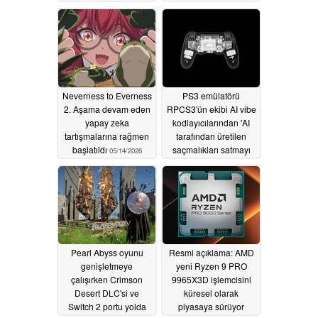
çoklu dokunmatik
touchpad'e sahip
05/14/2026
Neverness to Everness
PS3 emülatörü
2. Aşama devam eden
RPCS3'ün ekibi AI vibe
yapay zeka
kodlayıcılarından 'AI
tartışmalarına rağmen
tarafından üretilen
başlatıldı
saçmalıkları satmayı
05/14/2026
bırakmalarını' istiyor
05/14/2026
Pearl Abyss oyunu
Resmi açıklama: AMD
genişletmeye
yeni Ryzen 9 PRO
çalışırken Crimson
9965X3D işlemcisini
Desert DLC'si ve
küresel olarak
Switch 2 portu yolda
piyasaya sürüyor