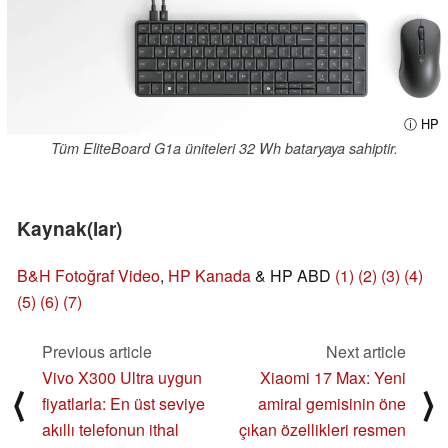
ⓘ HP
Tüm EliteBoard G1a üniteleri 32 Wh bataryaya sahiptir.
Kaynak(lar)
B&H Fotoğraf Video
,
HP Kanada
& HP ABD
(1)
(2)
(3)
(4)
(5)
(6)
(7)
Previous article
Next article
Vivo X300 Ultra uygun
Xiaomi 17 Max: Yeni
⟨
⟩
fiyatlarla: En üst seviye
amiral gemisinin öne
akıllı telefonun ithal
çıkan özellikleri resmen