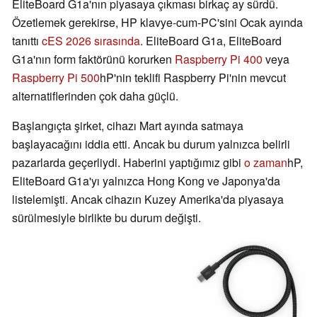
EliteBoard G1a'nın piyasaya çıkması birkaç ay sürdü.
Özetlemek gerekirse, HP klavye-cum-PC'sini Ocak ayında
tanıttı
cES 2026 sırasında
. EliteBoard G1a, EliteBoard
G1a'nın form faktörünü korurken
Raspberry Pi 400
veya
Raspberry Pi 500
hP'nin teklifi Raspberry Pi'nin mevcut
alternatiflerinden çok daha güçlü.
Başlangıçta şirket, cihazı Mart ayında satmaya
başlayacağını iddia etti. Ancak bu durum yalnızca belirli
pazarlarda geçerliydi. Haberini yaptığımız gibi
o zaman
hP,
EliteBoard G1a'yı yalnızca Hong Kong ve Japonya'da
listelemişti. Ancak cihazın Kuzey Amerika'da piyasaya
sürülmesiyle birlikte bu durum değişti.