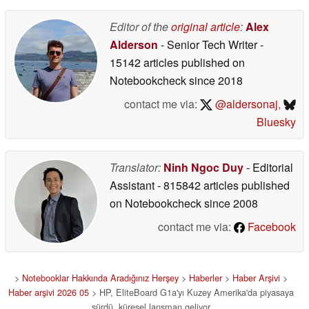
Editor of the
original article
:
Alex
Alderson
- Senior Tech Writer
-
15142 articles published on
Notebookcheck
since 2018
contact me via:
@aldersonaj
,
Bluesky
Translator:
Ninh Ngoc Duy
- Editorial
Assistant
- 815842 articles published
on Notebookcheck
since 2008
contact me via:
Facebook
>
Notebooklar Hakkında Aradığınız Herşey
>
Haberler
>
Haber Arşivi
>
Haber arşivi 2026 05
> HP, EliteBoard G1a'yı Kuzey Amerika'da piyasaya
sürdü, küresel lansman geliyor