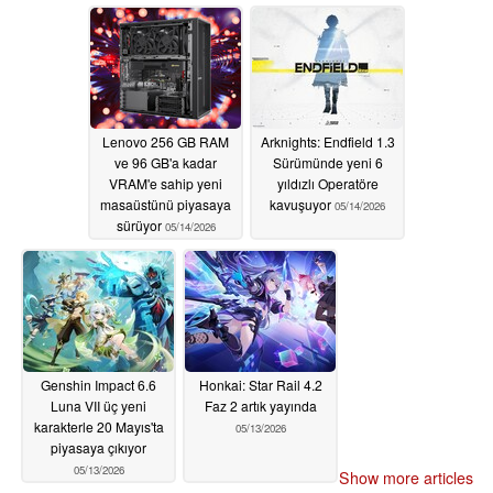
05/14/2026
05/14/2026
Lenovo 256 GB RAM
Arknights: Endfield 1.3
ve 96 GB'a kadar
Sürümünde yeni 6
VRAM'e sahip yeni
yıldızlı Operatöre
masaüstünü piyasaya
kavuşuyor
05/14/2026
sürüyor
05/14/2026
Genshin Impact 6.6
Honkai: Star Rail 4.2
Luna VII üç yeni
Faz 2 artık yayında
karakterle 20 Mayıs'ta
05/13/2026
piyasaya çıkıyor
05/13/2026
Show more articles