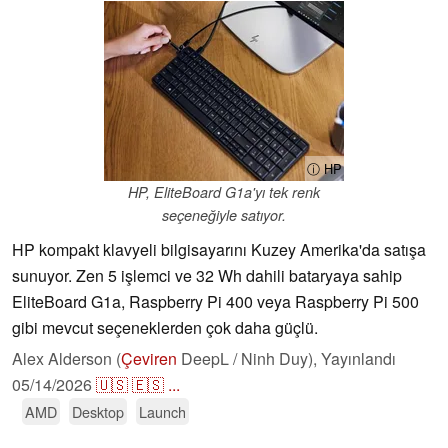
ⓘ HP
HP, EliteBoard G1a'yı tek renk
seçeneğiyle satıyor.
HP kompakt klavyeli bilgisayarını Kuzey Amerika'da satışa
sunuyor. Zen 5 işlemci ve 32 Wh dahili bataryaya sahip
EliteBoard G1a, Raspberry Pi 400 veya Raspberry Pi 500
gibi mevcut seçeneklerden çok daha güçlü.
Alex Alderson (
Çeviren
DeepL / Ninh Duy),
Yayınlandı
05/14/2026
🇺🇸
🇪🇸
...
AMD
Desktop
Launch