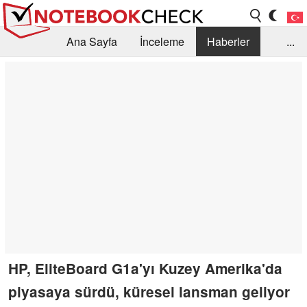
Ana Sayfa
İnceleme
Haberler
...
Öneri /SSS
Kütüphane
Satın Alma Rehberi
Arama
İletişim
HP, EliteBoard G1a'yı Kuzey Amerika'da
piyasaya sürdü, küresel lansman geliyor