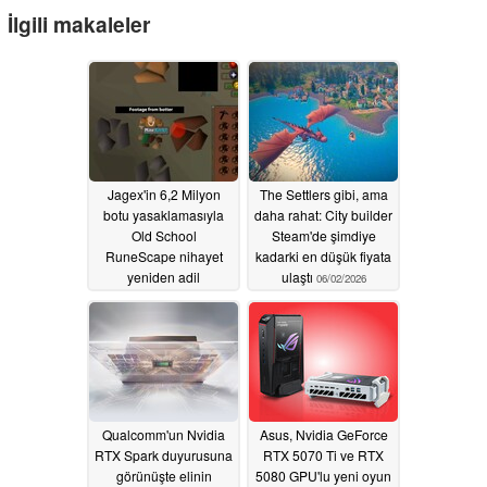
İlgili makaleler
Jagex'in 6,2 Milyon
The Settlers gibi, ama
botu yasaklamasıyla
daha rahat: City builder
Old School
Steam'de şimdiye
RuneScape nihayet
kadarki en düşük fiyata
yeniden adil
ulaştı
06/02/2026
hissettiriyor
06/02/2026
Qualcomm'un Nvidia
Asus, Nvidia GeForce
RTX Spark duyurusuna
RTX 5070 Ti ve RTX
görünüşte elinin
5080 GPU'lu yeni oyun