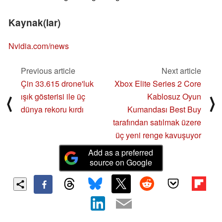
Kaynak(lar)
Nvidia.com/news
Previous article
Next article
Çin 33.615 drone'luk
Xbox Elite Series 2 Core
ışık gösterisi ile üç
Kablosuz Oyun
⟨
⟩
dünya rekoru kırdı
Kumandası Best Buy
tarafından satılmak üzere
üç yeni renge kavuşuyor
Add as a preferred
source on Google