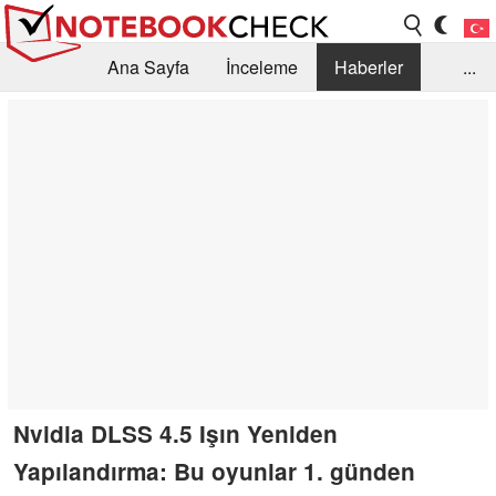
Ana Sayfa
İnceleme
Haberler
...
Öneri /SSS
Kütüphane
Satın Alma Rehberi
Arama
İletişim
Nvidia DLSS 4.5 Işın Yeniden
Yapılandırma: Bu oyunlar 1. günden