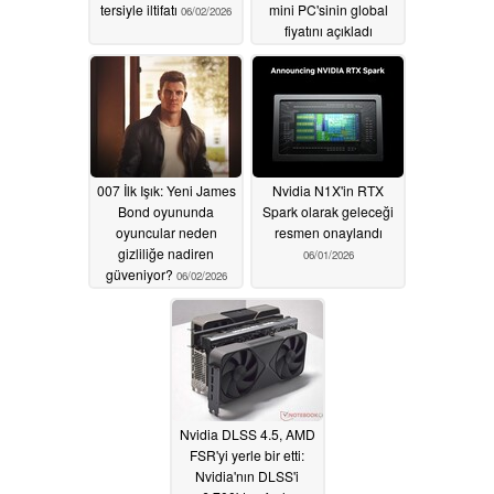
tersiyle iltifatı
mini PC'sinin global
06/02/2026
fiyatını açıkladı
06/02/2026
007 İlk Işık: Yeni James
Nvidia N1X'in RTX
Bond oyununda
Spark olarak geleceği
oyuncular neden
resmen onaylandı
gizliliğe nadiren
06/01/2026
güveniyor?
06/02/2026
Nvidia DLSS 4.5, AMD
FSR'yi yerle bir etti:
Nvidia'nın DLSS'i