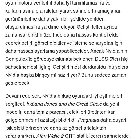
oyun motoru verilerini daha iyi tanımlamasına ve
kullanmasına olanak tanıyarak sahnelerin amaçlanan
görünümlerine daha yakın bir şekilde yeniden
oluşturulmasına yardımcı oluyor. Geliştiriciler ayrıca
zamansal birikim üzerinde daha hassas kontrol elde
ederek belirli görsel efektler ve işleme senaryoları için
daha hassas ayarlama yapabilecekler. Ancak Nvidia'nın
Computex'te görücüye çıkması beklenen DLSS 5'ten hiç
bahsetmemesi ilginç. Geliştirilmesi durduruldu mu yoksa
Nvidia başka bir şey mi hazırlıyor? Bunu sadece zaman
gösterecek.
Devam edersek, Nvidia birkaç oyundaki iyileştirmeleri
sergiledi.
Indiana Jones and the Great Circle'
da yeni
modelin daha temiz parçacık efektleri üretirken kar
gölgelenmesini azalttığı bildirildi.
Pragmata
daha duyarlı
ışık efektlerinden ve daha az görsel artefakttan
yararlanırken,
Alan Wake 2
CRT statik içeren sahnelerde