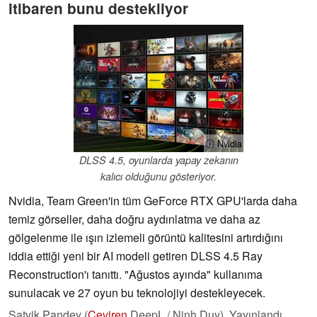
itibaren bunu destekliyor
ⓘ Nvidia
DLSS 4.5, oyunlarda yapay zekanın
kalıcı olduğunu gösteriyor.
Nvidia, Team Green'in tüm GeForce RTX GPU'larda daha
temiz görseller, daha doğru aydınlatma ve daha az
gölgelenme ile ışın izlemeli görüntü kalitesini artırdığını
iddia ettiği yeni bir AI modeli getiren DLSS 4.5 Ray
Reconstruction'ı tanıttı. "Ağustos ayında" kullanıma
sunulacak ve 27 oyun bu teknolojiyi destekleyecek.
Satvik Pandey (
Çeviren
DeepL / Ninh Duy),
Yayınlandı