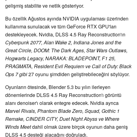
gelişmiş stabilite ve netlik gösteriyor.
Bu özellik Ağustos ayında NVIDIA uygulaması üzerinden
kullanıma sunulacak ve tüm GeForce RTX GPU'ları
destekleyecek. Nvidia, DLSS 4.5 Ray Reconstruction'ın
Cyberpunk 2077, Alan Wake 2, Indiana Jones and the
Great Circle, DOOM: The Dark Ages, Star Wars Outlaws,
Hogwarts Legacy, NARAKA: BLADEPOINT, F1 25,
PRAGMATA, Resident Evil Requiem ve Call of Duty: Black
Ops 7 gibi
27 oyunu şimdiden geliştirebileceğini söylüyor.
Oyunların ötesinde, Blender 5.3 bu yılın ilerleyen
dönemlerinde DLSS 4.5 Ray Reconstruction'ı görüntü
alanı denoiser'ı olarak entegre edecek. Nvidia ayrıca
Marvel Rivals, Phantom Blade Zero, Squad, Gothic 1
Remake, CINDER CITY, Duet Night Abyss ve Where
Winds Meet
dahil olmak üzere birçok oyunun daha geniş
DLSS 4.5 desteği alacağını doğruladı.