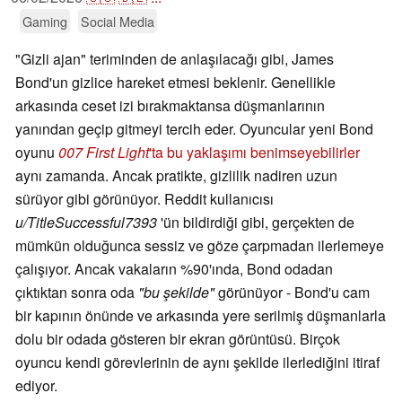
Gaming
Social Media
"Gizli ajan" teriminden de anlaşılacağı gibi, James
Bond'un gizlice hareket etmesi beklenir. Genellikle
arkasında ceset izi bırakmaktansa düşmanlarının
yanından geçip gitmeyi tercih eder. Oyuncular yeni Bond
oyunu
007 First Light
'ta bu yaklaşımı benimseyebilirler
aynı zamanda. Ancak pratikte, gizlilik nadiren uzun
sürüyor gibi görünüyor. Reddit kullanıcısı
u/TitleSuccessful7393
'ün bildirdiği gibi, gerçekten de
mümkün olduğunca sessiz ve göze çarpmadan ilerlemeye
çalışıyor. Ancak vakaların %90'ında, Bond odadan
çıktıktan sonra oda
"bu şekilde"
görünüyor - Bond'u cam
bir kapının önünde ve arkasında yere serilmiş düşmanlarla
dolu bir odada gösteren bir ekran görüntüsü. Birçok
oyuncu kendi görevlerinin de aynı şekilde ilerlediğini itiraf
ediyor.