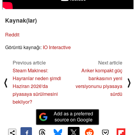
Kaynak(lar)
Reddit
Görüntü kaynağı:
IO Interactive
Previous article
Next article
Steam Makinesi:
Anker kompakt güç
Hayranlar neden şimdi
bankasının yeni
⟨
⟩
Haziran 2026'da
versiyonunu piyasaya
piyasaya sürülmesini
sürdü
bekliyor?
Add as a preferred
source on Google