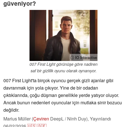
güveniyor?
ⓘ IO Interactive
007 First Light görünüşe göre nadiren
saf bir gizlilik oyunu olarak oynanıyor.
007 First Light'ta birçok oyuncu gerçek gizli ajanlar gibi
davranmak için yola çıkıyor. Yine de bir odadan
çıktıklarında, çoğu düşman genellikle yerde yatıyor oluyor.
Ancak bunun nedenleri oyuncular için mutlaka sinir bozucu
değildir.
Marius Müller (
Çeviren
DeepL / Ninh Duy),
Yayınlandı
06/02/2026
🇺🇸
🇩🇪
...