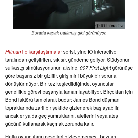
ⓘ IO Interactive
Burada kapak patlamış gibi görünüyor.
Hitman
ile karşılaştırmalar
serisi, yine IO Interactive
tarafından geliştirilen, sık sık gündeme geliyor. Stüdyonun
suikastçı simülasyonunun aksine,
007 First Light
görünüşe
göre başarısız bir gizlilik girişimini büyük bir soruna
dönüştürmüyor. Bir kez keşfedildiğinde, oyuncular
genellikle görevi başarıyla tamamlayabiliyor. Birçokları için
Bond faktörü tam olarak budur: James Bond düşman
topraklarında zarif bir şekilde gizlenerek başlayabilir,
ancak er ya da geç yumruklarını, aletlerini veya ateş
gücünü kullanarak kaçmak zorunda kalır.
Hatta oyuncuların cesetleri gizleyememesi, bazıları