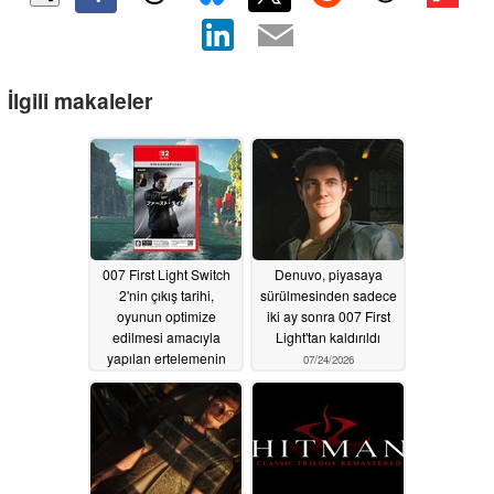
İlgili makaleler
007 First Light Switch
Denuvo, piyasaya
2'nin çıkış tarihi,
sürülmesinden sadece
oyunun optimize
iki ay sonra 007 First
edilmesi amacıyla
Light'tan kaldırıldı
yapılan ertelemenin
07/24/2026
ardından sızmış olabilir
07/28/2026