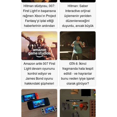
Hitman stüdyosu, 007:
Hitman: Saber
First Light’ın başarısına
Interactive orijinal
rağmen Xbox’ın Project
üçlemenin yeniden
Fantasy’yi iptal ettiği
düzenleneceğini
haberlerinin ardından
duyurdu, ancak büyük
işten çıkarmalar
bir platforma
yapacağını duyurdu
gelmeyecek
06/07/2026
07/04/2026
Amazon artık 007 First
GTA 6: İkinci
Light devam oyununu
fragmanda hata tespit
kontrol ediyor ve
edildi - ve hayranlar
James Bond oyunu
bunu neden iyiye işaret
hakkındaki şüpheleri
olarak görüyor?
artırıyor
06/04/2026
06/02/2026