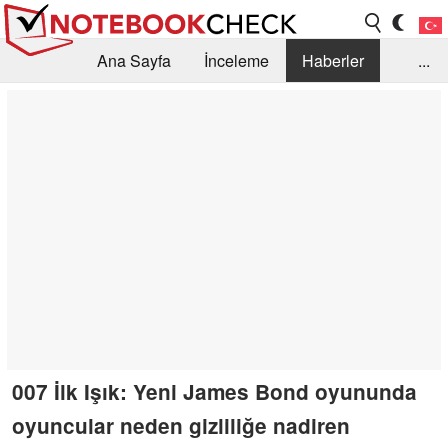
Ana Sayfa
İnceleme
Haberler
...
Öneri /SSS
Kütüphane
Satın Alma Rehberi
Arama
İletişim
007 İlk Işık: Yeni James Bond oyununda
oyuncular neden gizliliğe nadiren