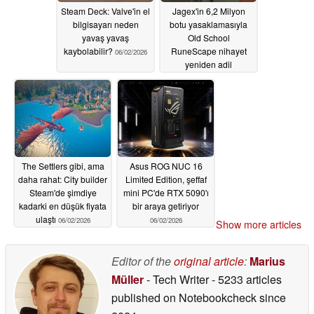
Steam Deck: Valve'in el
Jagex'in 6,2 Milyon
bilgisayarı neden
botu yasaklamasıyla
yavaş yavaş
Old School
kaybolabilir?
RuneScape nihayet
06/02/2026
yeniden adil
hissettiriyor
06/02/2026
The Settlers gibi, ama
Asus ROG NUC 16
daha rahat: City builder
Limited Edition, şeffaf
Steam'de şimdiye
mini PC'de RTX 5090'ı
kadarki en düşük fiyata
bir araya getiriyor
ulaştı
06/02/2026
06/02/2026
Show more articles
Editor of the
original article
:
Marius
Müller
- Tech Writer
- 5233 articles
published on Notebookcheck
since