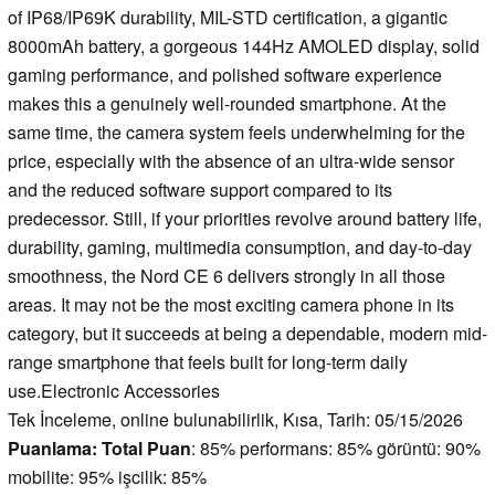
of IP68/IP69K durability, MIL-STD certification, a gigantic
8000mAh battery, a gorgeous 144Hz AMOLED display, solid
gaming performance, and polished software experience
makes this a genuinely well-rounded smartphone. At the
same time, the camera system feels underwhelming for the
price, especially with the absence of an ultra-wide sensor
and the reduced software support compared to its
predecessor. Still, if your priorities revolve around battery life,
durability, gaming, multimedia consumption, and day-to-day
smoothness, the Nord CE 6 delivers strongly in all those
areas. It may not be the most exciting camera phone in its
category, but it succeeds at being a dependable, modern mid-
range smartphone that feels built for long-term daily
use.Electronic Accessories
Tek İnceleme, online bulunabilirlik, Kısa, Tarih: 05/15/2026
Puanlama:
Total Puan
: 85% performans: 85% görüntü: 90%
mobilite: 95% işcilik: 85%