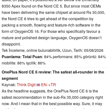
8350 Apex found on the Nord CE 5. But since most OEMs
have been delivering the same chipset at around Rs 30,000,
the Nord CE 6 tries to get ahead of the competition by
packing a smooth, flowing and feature-rich software in the
form of OxygenOS 16. For those who specifically favour a
mature and polished design language, OxygenOS doesn’t
disappoint.
Tek İnceleme, online bulunabilirlik, Uzun, Tarih: 05/08/2026
Puanlama:
Total Puan
: 84% performans: 85% görüntü: 84%
mobilite: 86% işcilik: 86%
OnePlus Nord CE 6 review: The safest all-rounder in the
segment
Kaynak:
Think Digit
EN→TR
As the headline suggests, the OnePlus Nord CE 6 is the
safest recommendation in the sub-Rs 35,000 category right
now. And I mean that in the best possible way. Sure, it may