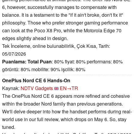
6, however, successfully manages to compensate with
balance. It is a testament to the "if it ain't broke, don't fix it"
philosophy. Those who prefer stronger gaming performance
can look at the Poco X8 Pro, while the Motorola Edge 70
edges slightly ahead in design.
Tek İnceleme, online bulunabilirlik, Çok Kısa, Tarih:
05/07/2026
Puanlama:
Total Puan
: 80% fiyat: 80% performans: 80%
görüntü: 80% mobilite: 90% işcilik: 80%
OnePlus Nord CE 6 Hands-On
Kaynak:
NDTV Gadgets
EN→TR
The OnePlus Nord CE 6 appears more refined and cohesive
within the broader Nord family than previous generations.
We'll delve deeper into how the handset performs during real-
world use in our full review, which drops on May 6. So, stay
tuned.