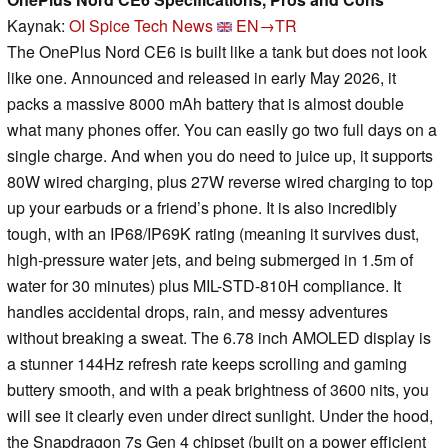
Kaynak:
OI Spice Tech News
EN→TR
The OnePlus Nord CE6 is built like a tank but does not look
like one. Announced and released in early May 2026, it
packs a massive 8000 mAh battery that is almost double
what many phones offer. You can easily go two full days on a
single charge. And when you do need to juice up, it supports
80W wired charging, plus 27W reverse wired charging to top
up your earbuds or a friend’s phone. It is also incredibly
tough, with an IP68/IP69K rating (meaning it survives dust,
high-pressure water jets, and being submerged in 1.5m of
water for 30 minutes) plus MIL-STD-810H compliance. It
handles accidental drops, rain, and messy adventures
without breaking a sweat. The 6.78 inch AMOLED display is
a stunner 144Hz refresh rate keeps scrolling and gaming
buttery smooth, and with a peak brightness of 3600 nits, you
will see it clearly even under direct sunlight. Under the hood,
the Snapdragon 7s Gen 4 chipset (built on a power efficient