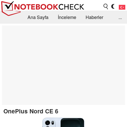
Ana Sayfa
İnceleme
Haberler
...
Öneri /SSS
Kütüphane
Satın Alma Rehberi
Arama
İletişim
OnePlus Nord CE 6