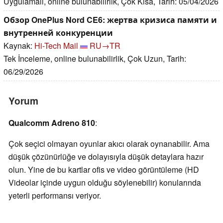
Uygulamalı, online bulunabilirlik, Çok Kısa, Tarih: 05/04/2026
Обзор OnePlus Nord CE6: жертва кризиса памяти и
внутренней конкуренции
Kaynak:
Hi-Tech Mail
RU→TR
Tek İnceleme, online bulunabilirlik, Çok Uzun, Tarih:
06/29/2026
Yorum
Qualcomm Adreno 810
:
Çok seçici olmayan oyunlar akıcı olarak oynanabilir. Ama
düşük çözünürlüğe ve dolayısıyla düşük detaylara hazır
olun. Yine de bu kartlar ofis ve video görüntüleme (HD
Videolar içinde uygun olduğu söylenebilir) konularında
yeterli performansı veriyor.