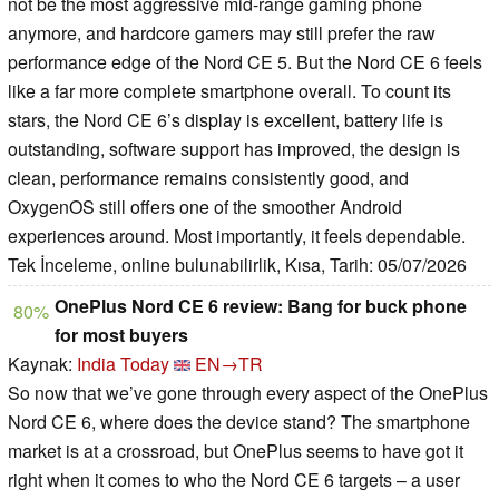
not be the most aggressive mid-range gaming phone
anymore, and hardcore gamers may still prefer the raw
performance edge of the Nord CE 5. But the Nord CE 6 feels
like a far more complete smartphone overall. To count its
stars, the Nord CE 6’s display is excellent, battery life is
outstanding, software support has improved, the design is
clean, performance remains consistently good, and
OxygenOS still offers one of the smoother Android
experiences around. Most importantly, it feels dependable.
Tek İnceleme, online bulunabilirlik, Kısa, Tarih: 05/07/2026
OnePlus Nord CE 6 review: Bang for buck phone
80%
for most buyers
Kaynak:
India Today
EN→TR
So now that we’ve gone through every aspect of the OnePlus
Nord CE 6, where does the device stand? The smartphone
market is at a crossroad, but OnePlus seems to have got it
right when it comes to who the Nord CE 6 targets – a user