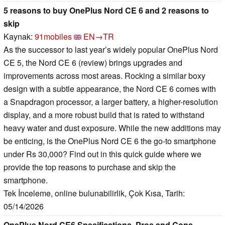
5 reasons to buy OnePlus Nord CE 6 and 2 reasons to
skip
Kaynak:
91mobiles
EN→TR
As the successor to last year’s widely popular OnePlus Nord
CE 5, the Nord CE 6 (review) brings upgrades and
improvements across most areas. Rocking a similar boxy
design with a subtle appearance, the Nord CE 6 comes with
a Snapdragon processor, a larger battery, a higher-resolution
display, and a more robust build that is rated to withstand
heavy water and dust exposure. While the new additions may
be enticing, is the OnePlus Nord CE 6 the go-to smartphone
under Rs 30,000? Find out in this quick guide where we
provide the top reasons to purchase and skip the
smartphone.
Tek İnceleme, online bulunabilirlik, Çok Kısa, Tarih:
05/14/2026
OnePlus Nord CE6 Specifications, Pros and Cons