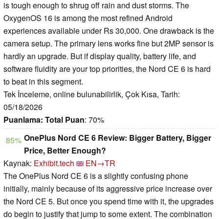
is tough enough to shrug off rain and dust storms. The
OxygenOS 16 is among the most refined Android
experiences available under Rs 30,000. One drawback is the
camera setup. The primary lens works fine but 2MP sensor is
hardly an upgrade. But if display quality, battery life, and
software fluidity are your top priorities, the Nord CE 6 is hard
to beat in this segment.
Tek İnceleme, online bulunabilirlik, Çok Kısa, Tarih:
05/18/2026
Puanlama:
Total Puan
: 70%
OnePlus Nord CE 6 Review: Bigger Battery, Bigger
85%
Price, Better Enough?
Kaynak:
Exhibit.tech
EN→TR
The OnePlus Nord CE 6 is a slightly confusing phone
initially, mainly because of its aggressive price increase over
the Nord CE 5. But once you spend time with it, the upgrades
do begin to justify that jump to some extent. The combination