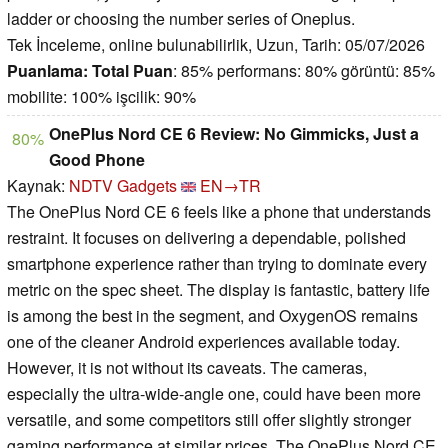
ladder or choosing the number series of Oneplus.
Tek İnceleme, online bulunabilirlik, Uzun, Tarih: 05/07/2026
Puanlama:
Total Puan
: 85% performans: 80% görüntü: 85%
mobilite: 100% işcilik: 90%
OnePlus Nord CE 6 Review: No Gimmicks, Just a
80%
Good Phone
Kaynak:
NDTV Gadgets
EN→TR
The OnePlus Nord CE 6 feels like a phone that understands
restraint. It focuses on delivering a dependable, polished
smartphone experience rather than trying to dominate every
metric on the spec sheet. The display is fantastic, battery life
is among the best in the segment, and OxygenOS remains
one of the cleaner Android experiences available today.
However, it is not without its caveats. The cameras,
especially the ultra-wide-angle one, could have been more
versatile, and some competitors still offer slightly stronger
gaming performance at similar prices. The OnePlus Nord CE