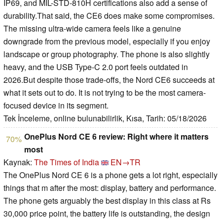
IP69, and MIL-STD-810H certifications also add a sense of
durability.That said, the CE6 does make some compromises.
The missing ultra-wide camera feels like a genuine
downgrade from the previous model, especially if you enjoy
landscape or group photography. The phone is also slightly
heavy, and the USB Type-C 2.0 port feels outdated in
2026.But despite those trade-offs, the Nord CE6 succeeds at
what it sets out to do. It is not trying to be the most camera-
focused device in its segment.
Tek İnceleme, online bulunabilirlik, Kısa, Tarih: 05/18/2026
OnePlus Nord CE 6 review: Right where it matters
70%
most
Kaynak:
The Times of India
EN→TR
The OnePlus Nord CE 6 is a phone gets a lot right, especially
things that m after the most: display, battery and performance.
The phone gets arguably the best display in this class at Rs
30,000 price point, the battery life is outstanding, the design