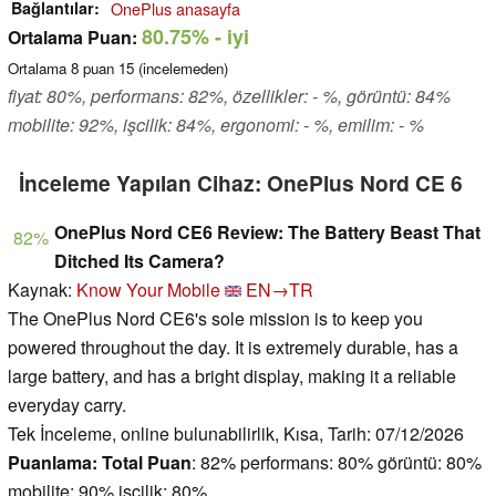
Bağlantılar
OnePlus anasayfa
80.75%
- iyi
Ortalama Puan:
Ortalama
8
puan
15
(incelemeden)
fiyat: 80%, performans: 82%, özellikler: - %, görüntü: 84%
mobilite: 92%, işcilik: 84%, ergonomi: - %, emilim: - %
İnceleme Yapılan Cihaz: OnePlus Nord CE 6
OnePlus Nord CE6 Review: The Battery Beast That
82%
Ditched Its Camera?
Kaynak:
Know Your Mobile
EN→TR
The OnePlus Nord CE6's sole mission is to keep you
powered throughout the day. It is extremely durable, has a
large battery, and has a bright display, making it a reliable
everyday carry.
Tek İnceleme, online bulunabilirlik, Kısa, Tarih: 07/12/2026
Puanlama:
Total Puan
: 82% performans: 80% görüntü: 80%
mobilite: 90% işcilik: 80%