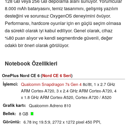
128 GB veya 256 GB depolama alanı sunuyor. Yorumcular
8.000 mAh bataryasını, temiz tasarımını, gelişmiş yazılım
desteğini ve sorunsuz OxygenOS deneyimini övüyor.
Performansı, hardcore oyunlar için en güçlü seçim olmasa
da sürekli olarak iyi kabul ediliyor. Genel olarak, cihaz
%80 puan alıyor ve kendi segmentinde güvenli, değer
odaklı bir öneri olarak görülüyor.
Notebook Özellikleri
OnePlus Nord CE 6 (
Nord CE 6 Seri
)
İşlemci
Qualcomm Snapdragon 7s Gen 4
8c/8t, 1 x 2.7 GHz
ARM Cortex-A720, 3 x 2.4 GHz ARM Cortex-A720, 4
x 1.8 GHz ARM Cortex-A520, Cortex-A720 / A520
Grafik kartı
Qualcomm Adreno 810
Bellek
8 GB
Görüntü
6.78 inç 19.5:9, 2772 x 1272 pixel 450 PPI,