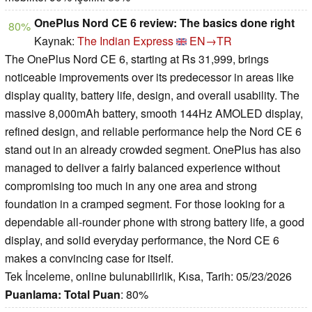
OnePlus Nord CE 6 review: The basics done right
80%
Kaynak:
The Indian Express
EN→TR
The OnePlus Nord CE 6, starting at Rs 31,999, brings
noticeable improvements over its predecessor in areas like
display quality, battery life, design, and overall usability. The
massive 8,000mAh battery, smooth 144Hz AMOLED display,
refined design, and reliable performance help the Nord CE 6
stand out in an already crowded segment. OnePlus has also
managed to deliver a fairly balanced experience without
compromising too much in any one area and strong
foundation in a cramped segment. For those looking for a
dependable all-rounder phone with strong battery life, a good
display, and solid everyday performance, the Nord CE 6
makes a convincing case for itself.
Tek İnceleme, online bulunabilirlik, Kısa, Tarih: 05/23/2026
Puanlama:
Total Puan
: 80%