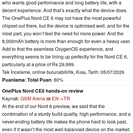
who wants good performance and long battery life, with a
decent experience. And that’s exactly what the device does.
The OnePlus Nord CE 6 may not have the most powerful
chipset out there, but the device is optimised well, and for the
most part, you won’t feel the need for more power. And the
8,000mAh battery is more than enough for even a heavy user.
Add to that the seamless OxygenOS experience, and
everything seems to be lining up perfectly for the Nord CE 6,
particularly at a price of Rs 29,999.
Tek İnceleme, online bulunabilirlik, Kısa, Tarih: 05/07/2026
Puanlama:
Total Puan
: 80%
OnePlus Nord CE6 hands-on review
Kaynak:
GSM Arena
EN→TR
At the end of our Nord 6 preview, we said that the
combination of a sturdy build quality, high performance, and a
never-ending battery life makes the phone hard to look past,
even if it wasn’t the most well-balanced device on the market.