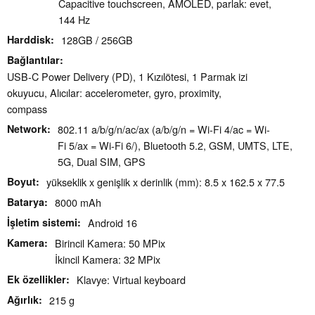
Capacitive touchscreen, AMOLED, parlak: evet,
144 Hz
Harddisk
128GB / 256GB
Bağlantılar
USB-C Power Delivery (PD), 1 Kızılötesi, 1 Parmak izi
okuyucu, Alıcılar: accelerometer, gyro, proximity,
compass
Network
802.11 a/b/g/n/ac/ax (a/b/g/n = Wi-Fi 4/ac = Wi-
Fi 5/ax = Wi-Fi 6/), Bluetooth 5.2, GSM, UMTS, LTE,
5G, Dual SIM, GPS
Boyut
yükseklik x genişlik x derinlik (mm): 8.5 x 162.5 x 77.5
Batarya
8000 mAh
İşletim sistemi
Android 16
Kamera
Birincil Kamera: 50 MPix
İkincil Kamera: 32 MPix
Ek özellikler
Klavye: Virtual keyboard
Ağırlık
215 g