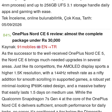
4nm process) and up to 256GB UFS 3.1 storage handle daily
apps and gaming with ease.
Tek İnceleme, online bulunabilirlik, Çok Kısa, Tarih:
05/09/2026
OnePlus Nord CE 6 review: almost the complete
84%
package under Rs 30,000
Kaynak:
91mobiles
EN→TR
As the successor to the well-received OnePlus Nord CE 5,
the Nord CE 6 brings much-needed upgrades in several
areas. Just like its competitors, the AMOLED display sports a
higher 1.5K resolution, with a 144Hz refresh rate as a nifty
addition for smooth scrolling in supported games, a robust yet
minimal-looking IP69K-rated design, and a massive battery
that easily lasts 1.5 days on medium use. While the
Qualcomm Snapdragon 7s Gen 4 at the core of the OnePlus
Nord CE 6 delivers sufficient, smooth performance for daily
tasks, on paper, it’s positioned a tier below the Dimensity