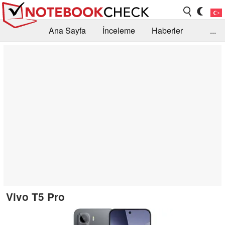
Ana Sayfa
İnceleme
Haberler
...
Öneri /SSS
Kütüphane
Satın Alma Rehberi
Arama
İletişim
Vivo T5 Pro