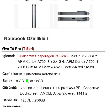
Notebook Özellikleri
Vivo T5 Pro (
T Seri
)
İşlemci
Qualcomm Snapdragon 7s Gen 4
8c/8t, 1 x 2.7 GHz
ARM Cortex-A720, 3 x 2.4 GHz ARM Cortex-A720, 4
x 1.8 GHz ARM Cortex-A520, Cortex-A720 / A520
Grafik kartı
Qualcomm Adreno 810
Bellek
8 GB
, or 12GB
Görüntü
6.83 inç 20:9, 2800 x 1260 pixel 450 PPI, Capacitive
touchscreen, AMOLED, parlak: evet, 144 Hz
Harddisk
128GB / 256GB
Bağlantılar