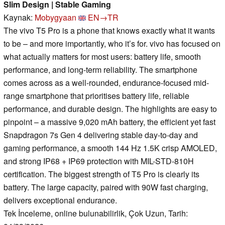
Slim Design | Stable Gaming
Kaynak:
Mobygyaan
EN→TR
The vivo T5 Pro is a phone that knows exactly what it wants
to be – and more importantly, who it’s for. vivo has focused on
what actually matters for most users: battery life, smooth
performance, and long-term reliability. The smartphone
comes across as a well-rounded, endurance-focused mid-
range smartphone that prioritises battery life, reliable
performance, and durable design. The highlights are easy to
pinpoint – a massive 9,020 mAh battery, the efficient yet fast
Snapdragon 7s Gen 4 delivering stable day-to-day and
gaming performance, a smooth 144 Hz 1.5K crisp AMOLED,
and strong IP68 + IP69 protection with MIL-STD-810H
certification. The biggest strength of T5 Pro is clearly its
battery. The large capacity, paired with 90W fast charging,
delivers exceptional endurance.
Tek İnceleme, online bulunabilirlik, Çok Uzun, Tarih: