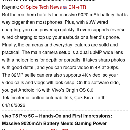
Kaynak:
OI Spice Tech News
EN→TR
But the real hero here is the massive 9020 mAh battery that is
way bigger than most phones. Plus, with 90W wired
charging, you can power up quickly. It even supports reverse
wired charging to top up your earbuds or a friend’s phone.
Finally, the cameras and everyday features are solid and
practical. The main camera setup is a dual 50MP wide lens
with a helper lens for depth or portraits. It takes sharp photos
with good detail, and you can record video in 4K at 30fps.
The 32MP selfie camera also supports 4K video, so your
video calls and vlogs will look crisp. On the software side,
you get Android 16 with Vivo’s Origin OS 6.0.
Tek İnceleme, online bulunabilirlik, Çok Kısa, Tarih:
04/18/2026
vivo T5 Pro 5G – Hands-On and First Impressions:
Massive 9020mAh Battery Meets Gaming Power