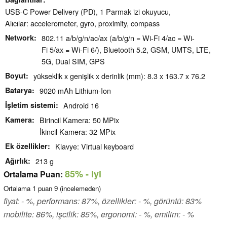
USB-C Power Delivery (PD), 1 Parmak izi okuyucu,
Alıcılar: accelerometer, gyro, proximity, compass
Network
802.11 a/b/g/n/ac/ax (a/b/g/n = Wi-Fi 4/ac = Wi-
Fi 5/ax = Wi-Fi 6/), Bluetooth 5.2, GSM, UMTS, LTE,
5G, Dual SIM, GPS
Boyut
yükseklik x genişlik x derinlik (mm): 8.3 x 163.7 x 76.2
Batarya
9020 mAh Lithium-Ion
İşletim sistemi
Android 16
Kamera
Birincil Kamera: 50 MPix
İkincil Kamera: 32 MPix
Ek özellikler
Klavye: Virtual keyboard
Ağırlık
213 g
85%
- iyi
Ortalama Puan:
Ortalama
1
puan
9
(incelemeden)
fiyat: - %, performans: 87%, özellikler: - %, görüntü: 83%
mobilite: 86%, işcilik: 85%, ergonomi: - %, emilim: - %