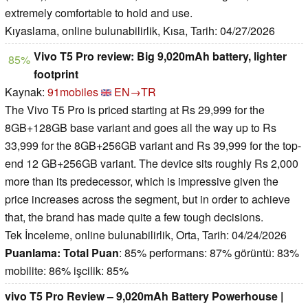
extremely comfortable to hold and use.
Kıyaslama, online bulunabilirlik, Kısa, Tarih: 04/27/2026
Vivo T5 Pro review: Big 9,020mAh battery, lighter
85%
footprint
Kaynak:
91mobiles
EN→TR
The Vivo T5 Pro is priced starting at Rs 29,999 for the
8GB+128GB base variant and goes all the way up to Rs
33,999 for the 8GB+256GB variant and Rs 39,999 for the top-
end 12 GB+256GB variant. The device sits roughly Rs 2,000
more than its predecessor, which is impressive given the
price increases across the segment, but in order to achieve
that, the brand has made quite a few tough decisions.
Tek İnceleme, online bulunabilirlik, Orta, Tarih: 04/24/2026
Puanlama:
Total Puan
: 85% performans: 87% görüntü: 83%
mobilite: 86% işcilik: 85%
vivo T5 Pro Review – 9,020mAh Battery Powerhouse |