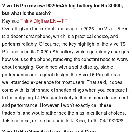
Vivo T5 Pro review: 9020mAh big battery for Rs 30000,
but what is the catch?
Kaynak:
Think Digit
EN→TR
Overall, given the current landscape in 2026, the Vivo T5 Pro
is a decent smartphone, which is a practical choice, and
performs reliably. Of course, the key highlight of the Vivo T5
Pro has to be its 9,020mAh battery, which genuinely changes
how you use the phone, removing the constant need to worry
about charging. Combined with a solid display, stable
performance and a great design, the Vivo T5 Pro offers a
well-rounded experience for most users. That said, it does
come with its fair share of shortcomings when you compare it
to the outgoing T4 Pro, particularly in the camera department
and performance. However, I won’t exactly call these
tradeoffs, and would rather see them as intentional choices.
Tek İnceleme, online bulunabilirlik, Kısa, Tarih: 04/19/2026
Vivo T5 Pro Specifications, Pros and Cons