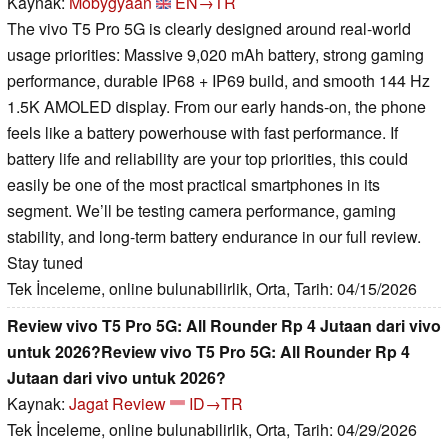
Kaynak:
Mobygyaan
EN→TR
The vivo T5 Pro 5G is clearly designed around real-world
usage priorities: Massive 9,020 mAh battery, strong gaming
performance, durable IP68 + IP69 build, and smooth 144 Hz
1.5K AMOLED display. From our early hands-on, the phone
feels like a battery powerhouse with fast performance. If
battery life and reliability are your top priorities, this could
easily be one of the most practical smartphones in its
segment. We’ll be testing camera performance, gaming
stability, and long-term battery endurance in our full review.
Stay tuned
Tek İnceleme, online bulunabilirlik, Orta, Tarih: 04/15/2026
Review vivo T5 Pro 5G: All Rounder Rp 4 Jutaan dari vivo
untuk 2026?Review vivo T5 Pro 5G: All Rounder Rp 4
Jutaan dari vivo untuk 2026?
Kaynak:
Jagat Review
ID→TR
Tek İnceleme, online bulunabilirlik, Orta, Tarih: 04/29/2026