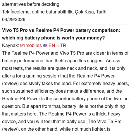
alternatives before deciding.
Tek İnceleme, online bulunabilirlik, Çok Kısa, Tarih:
04/29/2026
Vivo T5 Pro vs Realme P4 Power battery comparison:
which big battery phone is worth your money?
Kaynak:
91mobiles
EN→TR
The Realme P4 Power and Vivo T5 Pro are closer in terms of
battery performance than their capacities suggest. Across
most tests, the results are quite neck and neck, and it is only
after a long gaming session that the Realme P4 Power
(review) decisively takes the lead. For extremely heavy users,
such sustained efficiency does make a difference, and the
Realme P4 Power is the superior battery phone of the two, no
question. But apart from that, battery life is not the only thing
that matters here. The Realme P4 Power is a thick, heavy
device, and you will feel that in daily use. The Vivo T5 Pro
(review), on the other hand, while not much lighter, is