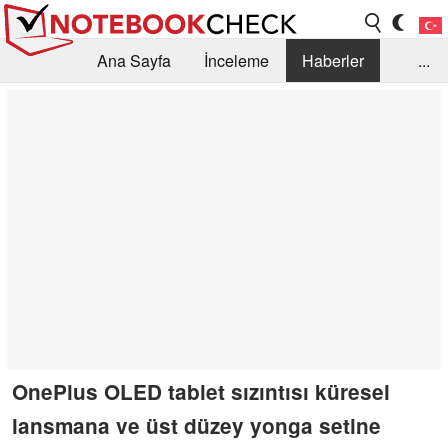
Ana Sayfa
İnceleme
Haberler
...
Öneri /SSS
Kütüphane
Satın Alma Rehberi
Arama
İletişim
OnePlus OLED tablet sızıntısı küresel
lansmana ve üst düzey yonga setine