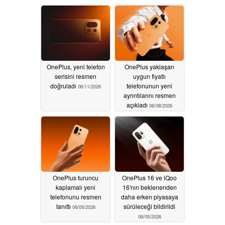
OnePlus, yeni telefon
OnePlus yaklaşan
serisini resmen
uygun fiyatlı
doğruladı
telefonunun yeni
06/11/2026
ayrıntılarını resmen
açıkladı
06/08/2026
OnePlus turuncu
OnePlus 16 ve iQoo
kaplamalı yeni
16'nın beklenenden
telefonunu resmen
daha erken piyasaya
tanıttı
sürüleceği bildirildi
06/05/2026
06/05/2026