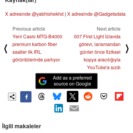
X adresinde @yabhishekhd
|
X adresinde @Gadgetsdata
Previous article
Next article
Yeni Casio MTG-B4000
007 First Light İzlanda
premium karbon fiber
görevi, lansmandan
⟨
⟩
saatler ilk IRL
günler önce fiziksel
görüntülerinde parlıyor
kopya aracılığıyla
YouTube'a sızdı
Add as a preferred
source on Google
İlgili makaleler