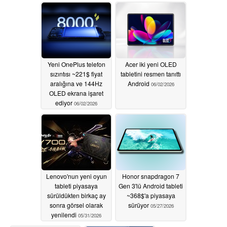
Yeni OnePlus telefon
Acer iki yeni OLED
sızıntısı ~221$ fiyat
tabletini resmen tanıttı
aralığına ve 144Hz
Android
06/02/2026
OLED ekrana işaret
ediyor
06/02/2026
Lenovo'nun yeni oyun
Honor snapdragon 7
tableti piyasaya
Gen 3'lü Android tableti
sürüldükten birkaç ay
~368$'a piyasaya
sonra görsel olarak
sürüyor
05/27/2026
yenilendi
05/31/2026