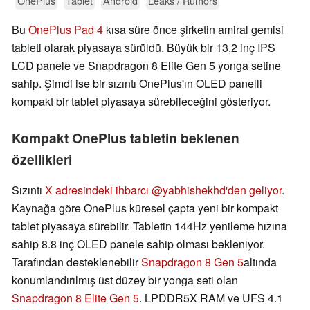
OnePlus
Tablet
Android
Leaks / Rumors
Bu
OnePlus Pad 4
kısa süre önce şirketin amiral gemisi
tableti olarak piyasaya sürüldü. Büyük bir 13,2 inç IPS
LCD panele ve Snapdragon 8 Elite Gen 5 yonga setine
sahip. Şimdi ise bir sızıntı OnePlus'ın OLED panelli
kompakt bir tablet piyasaya sürebileceğini gösteriyor.
Kompakt OnePlus tabletin beklenen
özellikleri
Sızıntı
X adresindeki ihbarcı @yabhishekhd'den geliyor
.
Kaynağa göre OnePlus küresel çapta yeni bir kompakt
tablet piyasaya sürebilir. Tabletin 144Hz yenileme hızına
sahip 8.8 inç OLED panele sahip olması bekleniyor.
Tarafından desteklenebilir
Snapdragon 8 Gen 5
altında
konumlandırılmış üst düzey bir yonga seti olan
Snapdragon 8 Elite Gen 5
. LPDDR5X RAM ve UFS 4.1