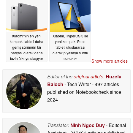
Xiaomi'nin en yeni
Xiaomi, HyperOS 3 ile
kompakt tableti daha
yeni kompakt Poco
geniş sürümün bir
tableti uluslararası
parçası olarak daha
olarak piyasaya sürdü
fazla ülkeye ulaşıyor
05/26/2026
Show more articles
05/27/2026
Editor of the
original article
:
Huzefa
Baloch
- Tech Writer
- 497 articles
published on Notebookcheck
since
2024
Translator:
Ninh Ngoc Duy
- Editorial
Assistant
- 819461 articles published