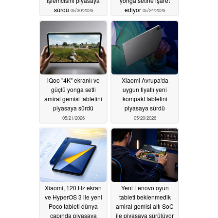
işlemcisini piyasaya
yonga setine işaret
sürdü
ediyor
05/30/2026
05/24/2026
iQoo "4K" ekranlı ve
Xiaomi Avrupa'da
güçlü yonga setli
uygun fiyatlı yeni
amiral gemisi tabletini
kompakt tabletini
piyasaya sürdü
piyasaya sürdü
05/21/2026
05/20/2026
Xiaomi, 120 Hz ekran
Yeni Lenovo oyun
ve HyperOS 3 ile yeni
tableti beklenmedik
Poco tableti dünya
amiral gemisi altı SoC
çapında piyasaya
ile piyasaya sürülüyor