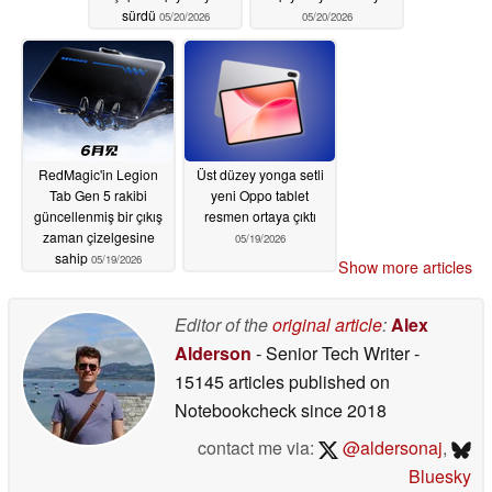
sürdü
05/20/2026
05/20/2026
RedMagic'in Legion
Üst düzey yonga setli
Tab Gen 5 rakibi
yeni Oppo tablet
güncellenmiş bir çıkış
resmen ortaya çıktı
zaman çizelgesine
05/19/2026
sahip
05/19/2026
Show more articles
Editor of the
original article
:
Alex
Alderson
- Senior Tech Writer
-
15145 articles published on
Notebookcheck
since 2018
contact me via:
@aldersonaj
,
Bluesky