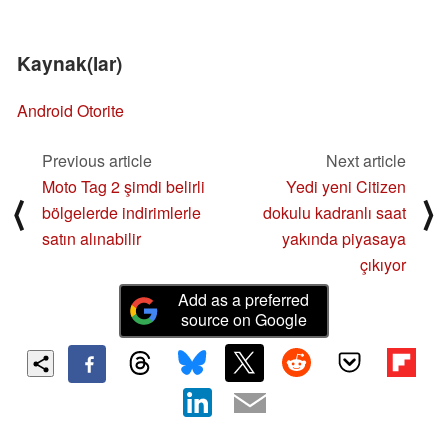
Kaynak(lar)
Android Otorite
Previous article
Next article
Moto Tag 2 şimdi belirli
Yedi yeni Citizen
⟨
⟩
bölgelerde indirimlerle
dokulu kadranlı saat
satın alınabilir
yakında piyasaya
çıkıyor
Add as a preferred
source on Google