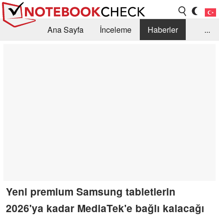
Ana Sayfa
İnceleme
Haberler
...
Öneri /SSS
Kütüphane
Satın Alma Rehberi
Arama
İletişim
Yeni premium Samsung tabletlerin
2026'ya kadar MediaTek'e bağlı kalacağı