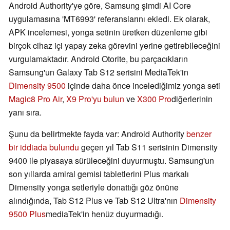
Android Authority'ye göre, Samsung şimdi AI Core
uygulamasına 'MT6993' referanslarını ekledi. Ek olarak,
APK incelemesi, yonga setinin üretken düzenleme gibi
birçok cihaz içi yapay zeka görevini yerine getirebileceğini
vurgulamaktadır. Android Otorite, bu parçacıkların
Samsung'un Galaxy Tab S12 serisini MediaTek'in
Dimensity 9500
içinde daha önce incelediğimiz yonga seti
Magic8 Pro Air
,
X9 Pro'yu bulun
ve
X300 Pro
diğerlerinin
yanı sıra.
Şunu da belirtmekte fayda var: Android Authority
benzer
bir iddiada bulundu
geçen yıl Tab S11 serisinin Dimensity
9400 ile piyasaya sürüleceğini duyurmuştu. Samsung'un
son yıllarda amiral gemisi tabletlerini Plus markalı
Dimensity yonga setleriyle donattığı göz önüne
alındığında, Tab S12 Plus ve Tab S12 Ultra'nın
Dimensity
9500 Plus
mediaTek'in henüz duyurmadığı.