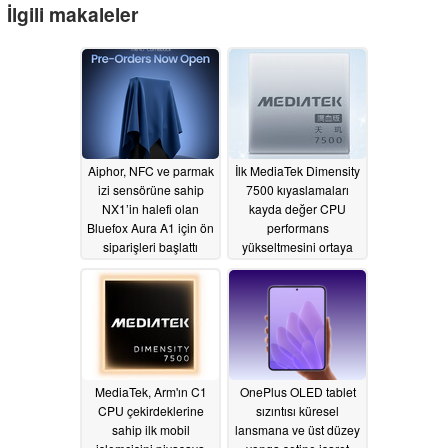
İlgili makaleler
Aiphor, NFC ve parmak
İlk MediaTek Dimensity
izi sensörüne sahip
7500 kıyaslamaları
NX1’in halefi olan
kayda değer CPU
Bluefox Aura A1 için ön
performans
siparişleri başlattı
yükseltmesini ortaya
koyuyor
07/15/2026
05/31/2026
MediaTek, Arm'ın C1
OnePlus OLED tablet
CPU çekirdeklerine
sızıntısı küresel
sahip ilk mobil
lansmana ve üst düzey