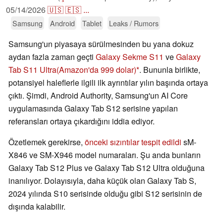
05/14/2026
🇺🇸
🇪🇸
...
Samsung
Android
Tablet
Leaks / Rumors
Samsung'un piyasaya sürülmesinden bu yana dokuz
aydan fazla zaman geçti
Galaxy Sekme S11
ve
Galaxy
Tab S11 Ultra
(Amazon'da 999 dolar)
. Bununla birlikte,
potansiyel haleflerle ilgili ilk ayrıntılar yılın başında ortaya
çıktı. Şimdi, Android Authority, Samsung'un AI Core
uygulamasında Galaxy Tab S12 serisine yapılan
referansları ortaya çıkardığını iddia ediyor.
Özetlemek gerekirse,
önceki sızıntılar tespit edildi
sM-
X846 ve SM-X946 model numaraları. Şu anda bunların
Galaxy Tab S12 Plus ve Galaxy Tab S12 Ultra olduğuna
inanılıyor. Dolayısıyla, daha küçük olan Galaxy Tab S,
2024 yılında S10 serisinde olduğu gibi S12 serisinin de
dışında kalabilir.