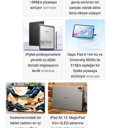
~368$'a piyasaya
geniş sürümün bir
sürüyor
parçası olarak daha
05/27/2026
fazla ülkeye ulaşıyor
05/27/2026
iFlytek profesyonellere
Oppo Pad 6 144 Hz ve
yönelik üç dijital
Dimensity 9500s ile
dizüstü bilgisayarını
515$'a eşdeğer bir
tanıttı
fiyatla piyasaya
05/26/2026
sürülüyor
05/25/2026
İncelememizdeki bir
iPad Air 13, MagicPad
tablet nadiren en iyi
4'ün OLED ekranına