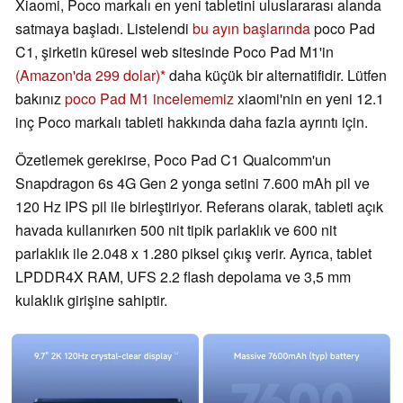
Xiaomi, Poco markalı en yeni tabletini uluslararası alanda
satmaya başladı. Listelendi
bu ayın başlarında
poco Pad
C1, şirketin küresel web sitesinde Poco Pad M1'in
(Amazon'da 299 dolar)
daha küçük bir alternatifidir. Lütfen
bakınız
poco Pad M1 incelememiz
xiaomi'nin en yeni 12.1
inç Poco markalı tableti hakkında daha fazla ayrıntı için.
Özetlemek gerekirse, Poco Pad C1 Qualcomm'un
Snapdragon 6s 4G Gen 2 yonga setini 7.600 mAh pil ve
120 Hz IPS pil ile birleştiriyor. Referans olarak, tableti açık
havada kullanırken 500 nit tipik parlaklık ve 600 nit
parlaklık ile 2.048 x 1.280 piksel çıkış verir. Ayrıca, tablet
LPDDR4X RAM, UFS 2.2 flash depolama ve 3,5 mm
kulaklık girişine sahiptir.