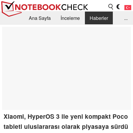
Ana Sayfa
İnceleme
Haberler
...
Öneri /SSS
Kütüphane
Satın Alma Rehberi
Arama
İletişim
Xiaomi, HyperOS 3 ile yeni kompakt Poco
tableti uluslararası olarak piyasaya sürdü