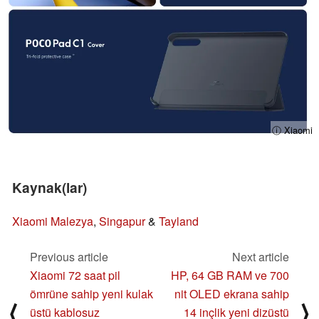
ⓘ Xiaomi
Kaynak(lar)
Xiaomi Malezya
,
Singapur
&
Tayland
Previous article
Next article
Xiaomi 72 saat pil
HP, 64 GB RAM ve 700
ömrüne sahip yeni kulak
nit OLED ekrana sahip
⟨
⟩
üstü kablosuz
14 inçlik yeni dizüstü