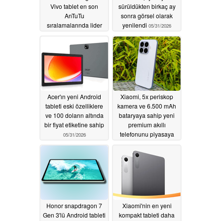
Vivo tablet en son
sürüldükten birkaç ay
AnTuTu
sonra görsel olarak
sıralamalarında lider
yenilendi
05/31/2026
06/03/2026
Acer'ın yeni Android
Xiaomi, 5x periskop
tableti eski özelliklere
kamera ve 6.500 mAh
ve 100 doların altında
bataryaya sahip yeni
bir fiyat etiketine sahip
premium akıllı
telefonunu piyasaya
05/31/2026
sürdü
05/28/2026
Honor snapdragon 7
Xiaomi'nin en yeni
Gen 3'lü Android tableti
kompakt tableti daha