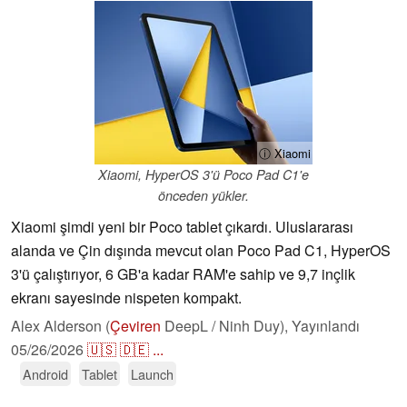
ⓘ Xiaomi
Xiaomi, HyperOS 3'ü Poco Pad C1'e
önceden yükler.
Xiaomi şimdi yeni bir Poco tablet çıkardı. Uluslararası
alanda ve Çin dışında mevcut olan Poco Pad C1, HyperOS
3'ü çalıştırıyor, 6 GB'a kadar RAM'e sahip ve 9,7 inçlik
ekranı sayesinde nispeten kompakt.
Alex Alderson (
Çeviren
DeepL / Ninh Duy),
Yayınlandı
05/26/2026
🇺🇸
🇩🇪
...
Android
Tablet
Launch