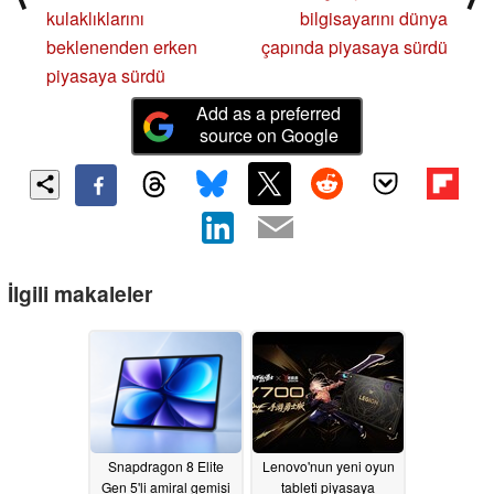
kulaklıklarını
bilgisayarını dünya
beklenenden erken
çapında piyasaya sürdü
piyasaya sürdü
Add as a preferred
source on Google
İlgili makaleler
Snapdragon 8 Elite
Lenovo'nun yeni oyun
Gen 5'li amiral gemisi
tableti piyasaya