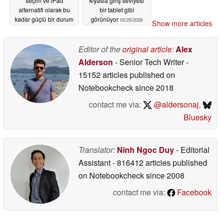
seçim ve iPad
kıyasla giriş seviyesi
alternatifi olarak bu
bir tablet gibi
kadar güçlü bir durum
görünüyor
05/25/2026
Show more articles
ortaya koyar
05/25/2026
Editor of the
original article
:
Alex
Alderson
- Senior Tech Writer
-
15152 articles published on
Notebookcheck
since 2018
contact me via:
@aldersonaj
,
Bluesky
Translator:
Ninh Ngoc Duy
- Editorial
Assistant
- 816412 articles published
on Notebookcheck
since 2008
contact me via:
Facebook