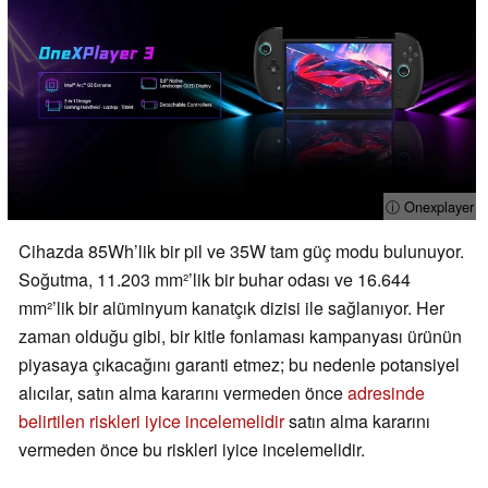
ⓘ Onexplayer
Cihazda 85Wh’lik bir pil ve 35W tam güç modu bulunuyor.
Soğutma, 11.203 mm²’lik bir buhar odası ve 16.644
mm²’lik bir alüminyum kanatçık dizisi ile sağlanıyor. Her
zaman olduğu gibi, bir kitle fonlaması kampanyası ürünün
piyasaya çıkacağını garanti etmez; bu nedenle potansiyel
alıcılar, satın alma kararını vermeden önce
adresinde
belirtilen riskleri iyice incelemelidir
satın alma kararını
vermeden önce bu riskleri iyice incelemelidir.