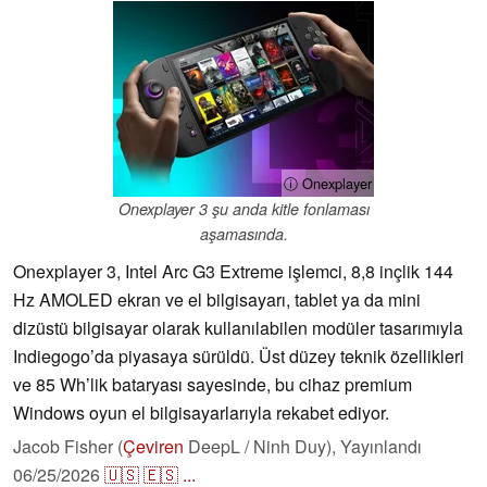
ⓘ Onexplayer
Onexplayer 3 şu anda kitle fonlaması
aşamasında.
Onexplayer 3, Intel Arc G3 Extreme işlemci, 8,8 inçlik 144
Hz AMOLED ekran ve el bilgisayarı, tablet ya da mini
dizüstü bilgisayar olarak kullanılabilen modüler tasarımıyla
Indiegogo’da piyasaya sürüldü. Üst düzey teknik özellikleri
ve 85 Wh’lik bataryası sayesinde, bu cihaz premium
Windows oyun el bilgisayarlarıyla rekabet ediyor.
Jacob Fisher (
Çeviren
DeepL / Ninh Duy),
Yayınlandı
06/25/2026
🇺🇸
🇪🇸
...