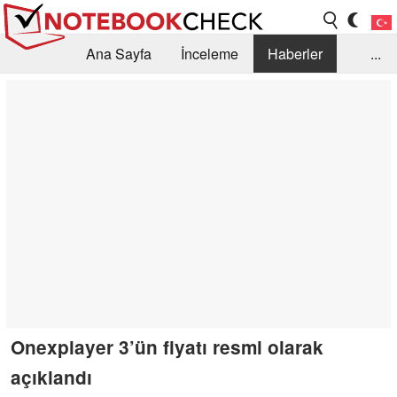
Ana Sayfa
İnceleme
Haberler
...
Öneri /SSS
Kütüphane
Satın Alma Rehberi
Arama
İletişim
Onexplayer 3’ün fiyatı resmi olarak
açıklandı