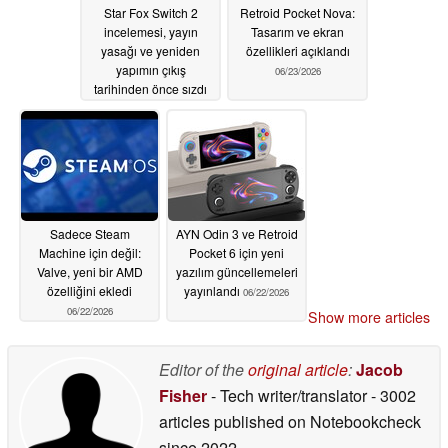
Star Fox Switch 2
Retroid Pocket Nova:
incelemesi, yayın
Tasarım ve ekran
yasağı ve yeniden
özellikleri açıklandı
yapımın çıkış
06/23/2026
tarihinden önce sızdı
06/24/2026
Sadece Steam
AYN Odin 3 ve Retroid
Machine için değil:
Pocket 6 için yeni
Valve, yeni bir AMD
yazılım güncellemeleri
özelliğini ekledi
yayınlandı
06/22/2026
06/22/2026
Show more articles
Editor of the
original article
:
Jacob
Fisher
- Tech writer/translator
- 3002
articles published on Notebookcheck
since 2022