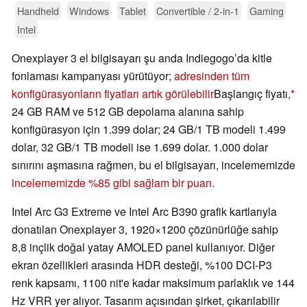
Handheld
Windows
Tablet
Convertible / 2-in-1
Gaming
Intel
Onexplayer 3 el bilgisayarı şu anda Indiegogo’da kitle
fonlaması kampanyası yürütüyor;
adresinden tüm
konfigürasyonların fiyatları artık görülebilir
Başlangıç fiyatı
,
24 GB RAM ve 512 GB depolama alanına sahip
konfigürasyon için 1.399 dolar; 24 GB/1 TB modeli 1.499
dolar, 32 GB/1 TB modeli ise 1.699 dolar. 1.000 dolar
sınırını aşmasına rağmen, bu el bilgisayarı, incelememizde
incelememizde %85 gibi sağlam bir puan
.
Intel Arc G3 Extreme ve Intel Arc B390 grafik kartlarıyla
donatılan Onexplayer 3, 1920×1200 çözünürlüğe sahip
8,8 inçlik doğal yatay AMOLED panel kullanıyor. Diğer
ekran özellikleri arasında HDR desteği, %100 DCI-P3
renk kapsamı, 1100 nit'e kadar maksimum parlaklık ve 144
Hz VRR yer alıyor. Tasarım açısından şirket, çıkarılabilir