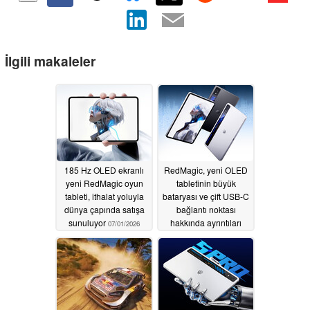
İlgili makaleler
185 Hz OLED ekranlı
RedMagic, yeni OLED
yeni RedMagic oyun
tabletinin büyük
tableti, ithalat yoluyla
bataryası ve çift USB-C
dünya çapında satışa
bağlantı noktası
sunuluyor
hakkında ayrıntıları
07/01/2026
açıkladı
06/26/2026