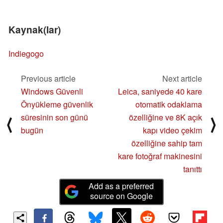
Kaynak(lar)
Indiegogo
Previous article
Next article
Windows Güvenli
Leica, saniyede 40 kare
Önyükleme güvenlik
otomatik odaklama
süresinin son günü
özelliğine ve 8K açık
⟨
⟩
bugün
kapı video çekim
özelliğine sahip tam
kare fotoğraf makinesini
tanıttı
Add as a preferred
source on Google