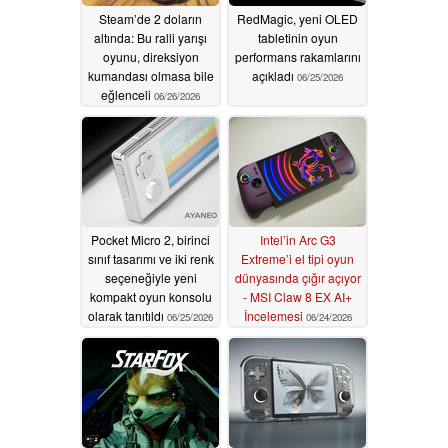
Steam’de 2 doların
RedMagic, yeni OLED
altında: Bu ralli yarışı
tabletinin oyun
oyunu, direksiyon
performans rakamlarını
kumandası olmasa bile
açıkladı
06/25/2026
eğlenceli
06/26/2026
Pocket Micro 2, birinci
Intel’in Arc G3
sınıf tasarımı ve iki renk
Extreme’i el tipi oyun
seçeneğiyle yeni
dünyasında çığır açıyor
kompakt oyun konsolu
- MSI Claw 8 EX AI+
olarak tanıtıldı
İncelemesi
06/25/2026
06/24/2026