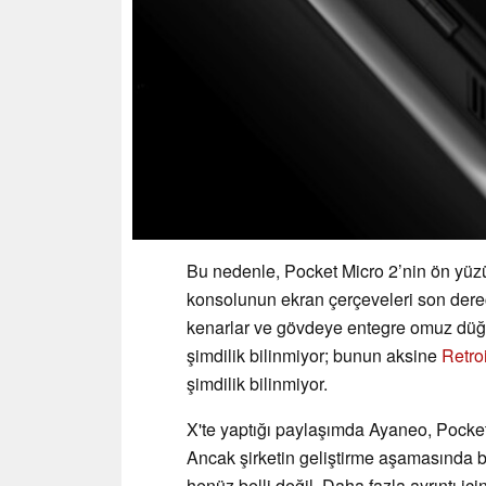
Bu nedenle, Pocket Micro 2’nin ön yü
konsolunun ekran çerçeveleri son derec
kenarlar ve gövdeye entegre omuz düğme
şimdilik bilinmiyor; bunun aksine
Retro
şimdilik bilinmiyor.
X'te yaptığı paylaşımda Ayaneo, Pocket M
Ancak şirketin geliştirme aşamasında 
henüz belli değil. Daha fazla ayrıntı iç