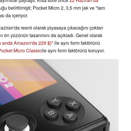
ayrıntılar paylaştı. Kısa süre önce
22 Haziran'da
ğu belirtilmişti; Pocket Micro 2, 3,5 mm jak ve "tam
sı da içeriyor.
aziran'da resmi olarak piyasaya çıkacağını çoktan
un ön yüzünün tasarımını da açıkladı. Genel olarak
u anda Amazon'da 229 $)
ile aynı form faktörünü
Pocket Micro Classic
ile aynı form faktörünü koruyor.