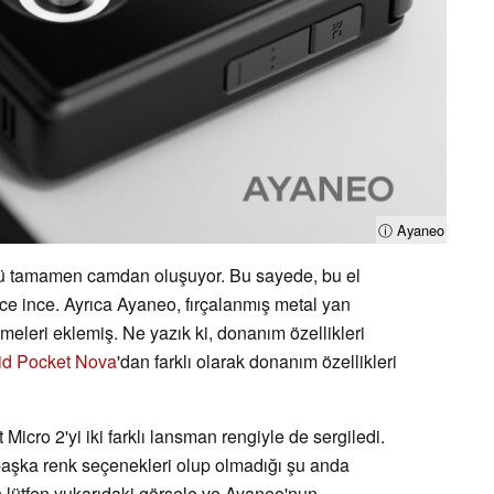
ⓘ Ayaneo
zü tamamen camdan oluşuyor. Bu sayede, bu el
e ince. Ayrıca Ayaneo, fırçalanmış metal yan
leri eklemiş. Ne yazık ki, donanım özellikleri
id Pocket Nova
'dan farklı olarak donanım özellikleri
icro 2'yi iki farklı lansman rengiyle de sergiledi.
başka renk seçenekleri olup olmadığı şu anda
in lütfen yukarıdaki görsele ve Ayaneo'nun