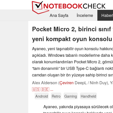
Ana Sayfa
İnceleme
Haberl
Pocket Micro 2, birinci sınıf
yeni kompakt oyun konsolu o
Ayaneo, yeni taşınabilir oyun konsolu hakkınd
açıkladı. Windows tabanlı modellerine daha kü
olarak konumlandırılan Pocket Micro 2, gömül
“tam donanımlı” bir USB Type-C bağlantı nok
camdan oluşan bir ön yüzeye sahip birinci sını
Alex Alderson (
Çeviren
DeepL / Ninh Duy),
Y
🇺🇸
🇩🇪
...
Android
Retro
Gaming
Handheld
Ayaneo, yakında piyasaya sürülecek ola