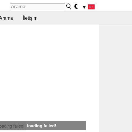
▼
Arama
İletişim
loading failed!
loading failed!