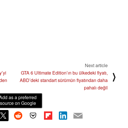
Next article
y’yi
GTA 6 Ultimate Edition’ın bu ülkedeki fiyatı,
⟩
iden
ABD’deki standart sürümün fiyatından daha
pahalı değil
Add as a preferred
source on Google