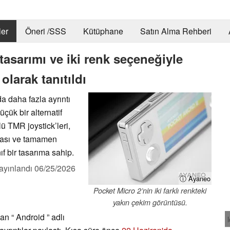
er
Öneri /SSS
Kütüphane
Satın Alma Rehberi
 tasarımı ve iki renk seçeneğiyle
larak tanıtıldı
a daha fazla ayrıntı
çük bir alternatif
ü TMR joystick’leri,
tası ve tamamen
f bir tasarıma sahip.
ayınlandı
06/25/2026
ⓘ Ayaneo
Pocket Micro 2’nin iki farklı renkteki
yakın çekim görüntüsü.
n “ Android ” adlı