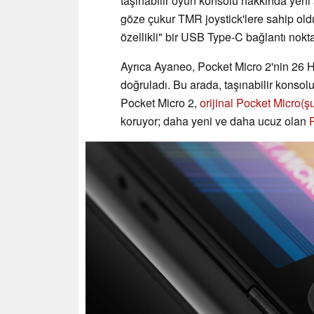
taşınabilir oyun konsolu hakkında yeni 
göze çukur TMR joystick'lere sahip oldu
özellikli" bir USB Type-C bağlantı nokta
Ayrıca Ayaneo, Pocket Micro 2'nin 26 H
doğruladı. Bu arada, taşınabilir konsol
Pocket Micro 2,
orijinal Pocket Micro
(ş
koruyor; daha yeni ve daha ucuz olan