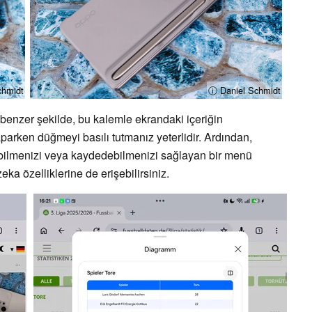
chmidt
ⓘ Daniel Schmidt
 benzer şekilde, bu kalemle ekrandaki içeriğin
 yaparken düğmeyi basılı tutmanız yeterlidir. Ardından,
şabilmenizi veya kaydedebilmenizi sağlayan bir menü
ka özelliklerine de erişebilirsiniz.