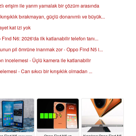
ı erişim ile yarım yamalak bir çözüm arasında
ırışıklık bırakmayan, güçlü donanımlı ve büyük...
yet kat izi yok
nd N6: 2026'da ilk katlanabilir telefon tanı...
nunun pil ömrüne inanmak zor - Oppo Find N5 i...
on incelemesi - Üçlü kamera ile katlanabilir
lemesi - Can sıkıcı bir kırışıklık olmadan ...
po Find N6
Oppo Find N6 vs
Kırışıksız Oppo Find N6