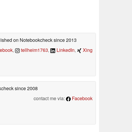
ublished on Notebookcheck
since 2013
ebook
,
tellheim1763
,
LinkedIn
,
Xing
okcheck
since 2008
contact me via:
Facebook