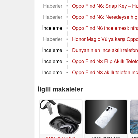
Haberler
•
Oppo Find N6: Snap Key – Hızl
|
Haberler
•
Oppo Find N6: Neredeyse hiç k
|
İnceleme
•
Oppo Find N6 incelemesi: niha
|
Haberler
•
Honor Magic V6'ya karşı Oppo Fi
|
İnceleme
•
Dünyanın en ince akıllı telefo
|
İnceleme
•
Oppo Find N3 Flip Akıllı Telef
|
İnceleme
•
Oppo Find N3 akıllı telefon ince
İlgili makaleler
IFLYTEK AI Çeviri
Oppo, yeni Reno
Op