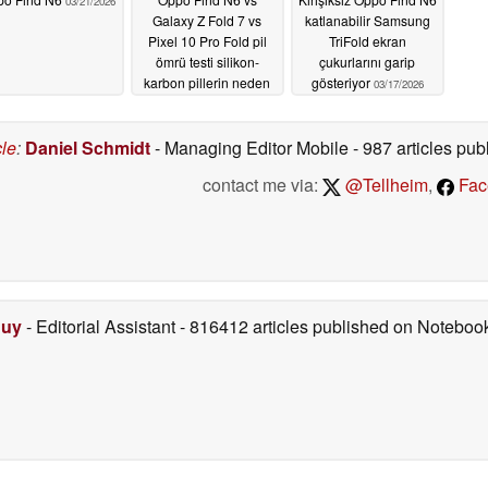
03/21/2026
Galaxy Z Fold 7 vs
katlanabilir Samsung
Pixel 10 Pro Fold pil
TriFold ekran
ömrü testi silikon-
çukurlarını garip
karbon pillerin neden
gösteriyor
03/17/2026
kalıcı olduğunu
gösteriyor
03/19/2026
cle
:
Daniel Schmidt
- Managing Editor Mobile
- 987 articles p
contact me via:
@Tellheim
,
Fac
Duy
- Editorial Assistant
- 816412 articles published on Notebo