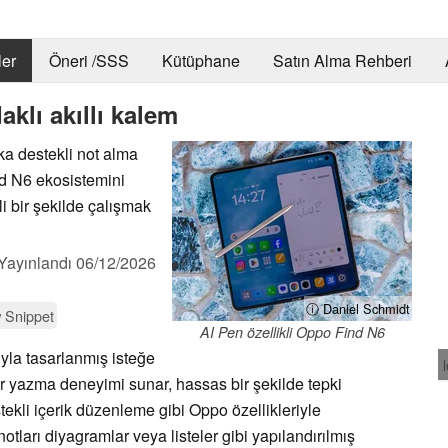
er
Öneri /SSS
Kütüphane
Satın Alma Rehberi
klı akıllı kalem
a destekli not alma
ind N6 ekosistemini
i bir şekilde çalışmak
Yayınlandı
06/12/2026
ⓘ Daniel Schmidt
 Snippet
AI Pen özellikli Oppo Find N6
yla tasarlanmış isteğe
bir yazma deneyimi sunar, hassas bir şekilde tepki
ekli içerik düzenleme gibi Oppo özellikleriyle
notları diyagramlar veya listeler gibi yapılandırılmış