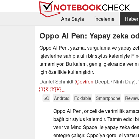
Ana Sayfa
İnceleme
Haberl
Oppo AI Pen: Yapay zeka oda
Oppo AI Pen, yazma, vurgulama ve yapay zek
işlevlerine sahip akıllı bir stylus kalemiyle F
tamamlıyor. Bu kalem, geniş iç ekranda veriml
için özellikle kullanışlıdır.
Daniel Schmidt (
Çeviren
DeepL / Ninh Duy),
🇺🇸
🇩🇪
...
5G
Android
Foldable
Smartphone
Review
Oppo AI Pen, öncelikle verimlilik amacı
bağlı bir stylus kalemdir. Tatmin edici 
verir ve Mind Space ile yapay zeka dest
entegre çalışır. Oppo’ya göre, el yazısı 