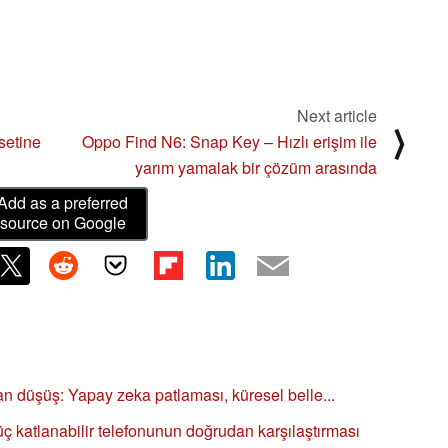
Next article
⟩
setine
Oppo Find N6: Snap Key – Hızlı erişim ile
yarım yamalak bir çözüm arasında
Add as a preferred
source on Google
an düşüş: Yapay zeka patlaması, küresel belle...
katlanabilir telefonunun doğrudan karşılaştırması