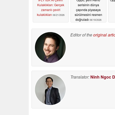
Kulaklıkları: Gerçek
serisinin dünya
zamanlı çeviri
çapında piyasaya
kulaklıkları
sürülmesini resmen
06/21/2026
doğruladı
06/19/2026
Editor of the
original arti
Translator:
Ninh Ngoc 