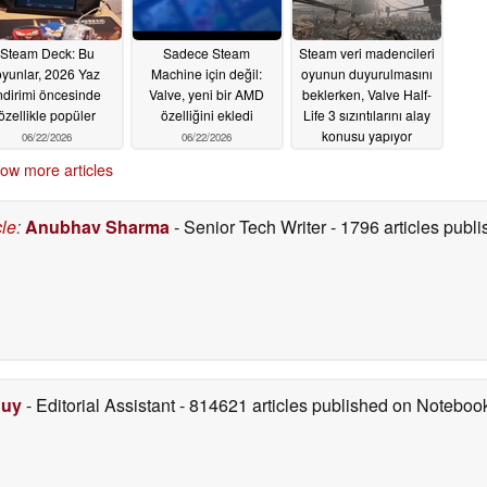
Steam Deck: Bu
Sadece Steam
Steam veri madencileri
oyunlar, 2026 Yaz
Machine için değil:
oyunun duyurulmasını
ndirimi öncesinde
Valve, yeni bir AMD
beklerken, Valve Half-
özellikle popüler
özelliğini ekledi
Life 3 sızıntılarını alay
konusu yapıyor
06/22/2026
06/22/2026
06/21/2026
ow more articles
cle
:
Anubhav Sharma
- Senior Tech Writer
- 1796 articles pub
Duy
- Editorial Assistant
- 814621 articles published on Notebo