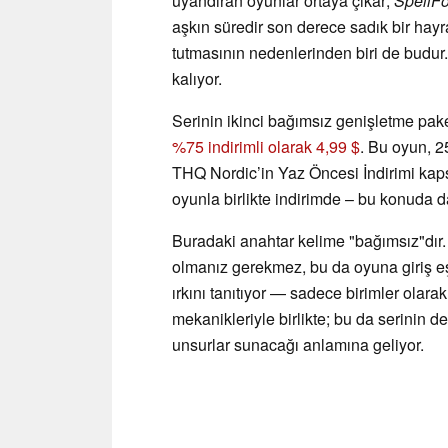
uyandıran oyunlar ortaya çıkar;
SpellFo
aşkın süredir son derece sadık bir hayra
tutmasının nedenlerinden biri de budur
kalıyor.
Serinin ikinci bağımsız genişletme pake
%75 indirimli olarak 4,99 $
. Bu oyun, 
THQ Nordic’in Yaz Öncesi İndirimi k
oyunla birlikte indirimde – bu konuda da
Buradaki anahtar kelime "bağımsız"dır
olmanız gerekmez, bu da oyuna giriş eşi
ırkını tanıtıyor — sadece birimler olara
mekanikleriyle birlikte; bu da serinin d
unsurlar sunacağı anlamına geliyor.