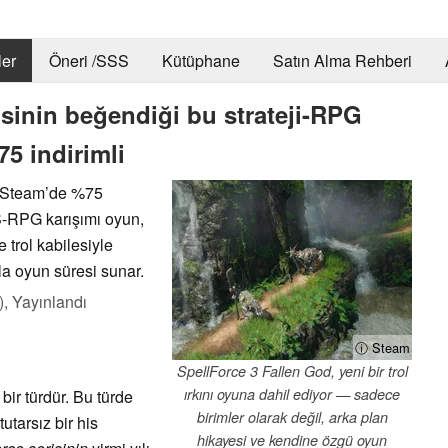
er
Öneri /SSS
Kütüphane
Satın Alma Rehberi
sinin beğendiği bu strateji-RPG
5 indirimli
r Steam’de %75
S-RPG karışımı oyun,
 trol kabilesiyle
a oyun süresi sunar.
),
Yayınlandı
ⓘ Steam
SpellForce 3 Fallen God, yeni bir trol
ırkını oyuna dahil ediyor — sadece
bir türdür. Bu türde
birimler olarak değil, arka plan
tutarsız bir his
hikayesi ve kendine özgü oyun