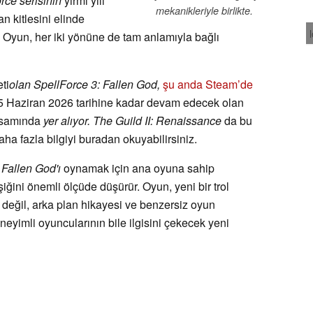
rce serisinin
yirmi yılı
mekanikleriyle birlikte.
n kitlesini elinde
. Oyun, her iki yönüne de tam anlamıyla bağlı
ti
olan SpellForce 3: Fallen God,
şu anda Steam’de
25 Haziran 2026 tarihine kadar devam edecek olan
apsamında
yer alıyor. The Guild II: Renaissance
da bu
ha fazla bilgiyi buradan okuyabilirsiniz.
.
Fallen God'ı
oynamak için ana oyuna sahip
ğini önemli ölçüde düşürür. Oyun, yeni bir trol
k değil, arka plan hikayesi ve benzersiz oyun
eneyimli oyuncularının bile ilgisini çekecek yeni