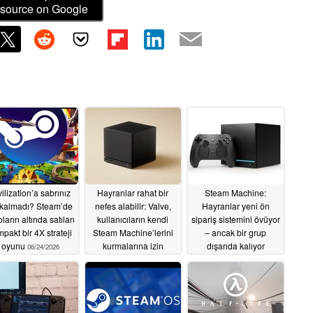
source on Google
vilization’a sabrınız
Hayranlar rahat bir
Steam Machine:
 kalmadı? Steam’de
nefes alabilir: Valve,
Hayranlar yeni ön
ların altında satılan
kullanıcıların kendi
sipariş sistemini övüyor
pakt bir 4X strateji
Steam Machine’lerini
– ancak bir grup
oyunu
kurmalarına izin
dışarıda kalıyor
06/24/2026
verecek
06/23/2026
06/23/2026