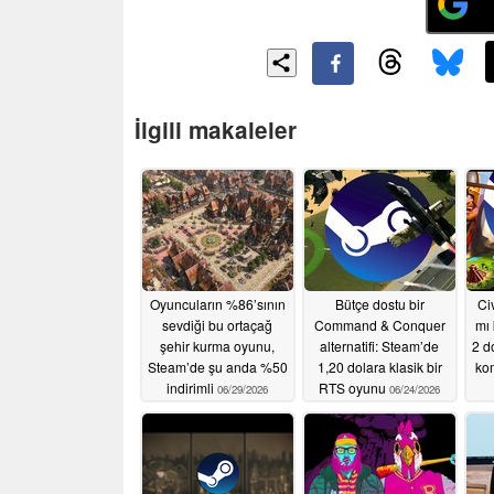
İlgili makaleler
Oyuncuların %86’sının
Bütçe dostu bir
Ci
sevdiği bu ortaçağ
Command & Conquer
mı
şehir kurma oyunu,
alternatifi: Steam’de
2 do
Steam’de şu anda %50
1,20 dolara klasik bir
kom
indirimli
RTS oyunu
06/29/2026
06/24/2026