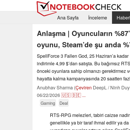
Ana Sayfa
İnceleme
Haberl
Anlaşma | Oyuncuların %87’
oyunu, Steam’de şu anda %7
SpellForce 3 Fallen God, 25 Haziran’a kada
indirimle 4,99 $’dan satışta. Bu bağımsız RT
önceki oyunlara sahip olmanızı gerektirmez ve
hayatta kalma kampanyasında 20 saatten fazl
Anubhav Sharma (
Çeviren
DeepL / Ninh Duy
06/22/2026
🇺🇸
🇩🇪
...
Gaming
Deal
RTS-RPG melezleri, tabiri caizse nadir 
genellikle ya bir taraf ihmal edilir ya da 