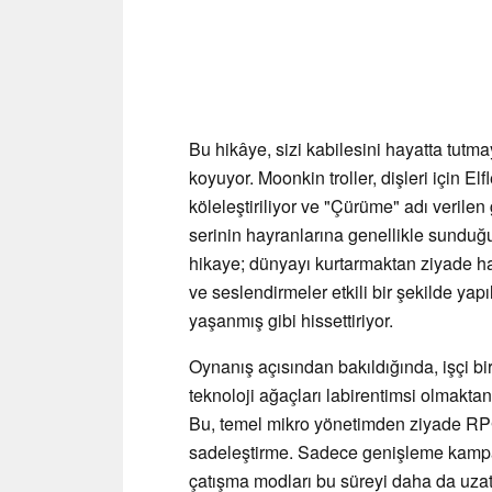
Bu hikâye, sizi kabilesini hayatta tutma
koyuyor. Moonkin troller, dişleri için Elf
köleleştiriliyor ve "Çürüme" adı verilen
serinin hayranlarına genellikle sunduğ
hikaye; dünyayı kurtarmaktan ziyade ha
ve seslendirmeler etkili bir şekilde ya
yaşanmış gibi hissettiriyor.
Oynanış açısından bakıldığında, işçi bi
teknoloji ağaçları labirentimsi olmakta
Bu, temel mikro yönetimden ziyade RPG
sadeleştirme. Sadece genişleme kampany
çatışma modları bu süreyi daha da uzat