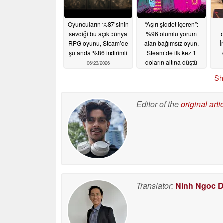
Oyuncuların %87’sinin
“Aşırı şiddet içeren”:
sevdiği bu açık dünya
%96 olumlu yorum
RPG oyunu, Steam’de
alan bağımsız oyun,
İ
şu anda %86 indirimli
Steam’de ilk kez 1
doların altına düştü
06/23/2026
06/22/2026
Sh
Editor of the
original arti
Translator:
Ninh Ngoc 