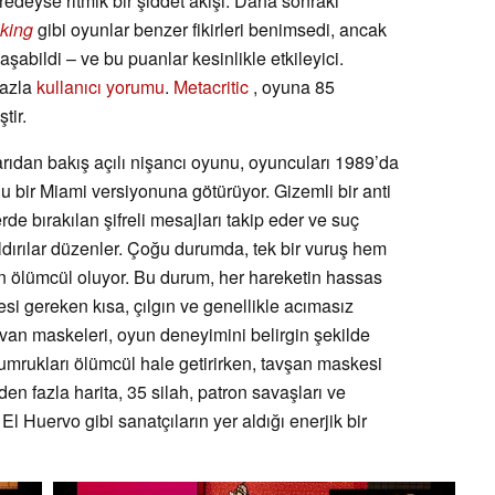
redeyse ritmik bir şiddet akışı. Daha sonraki
king
gibi oyunlar benzer fikirleri benimsedi, ancak
şabildi – ve bu puanlar kesinlikle etkileyici.
fazla
kullanıcı yorumu
.
Metacritic
, oyuna 85
tir.
rıdan bakış açılı nişancı oyunu, oyuncuları 1989’da
olu bir Miami versiyonuna götürüyor. Gizemli bir anti
de bırakılan şifreli mesajları takip eder ve suç
ldırılar düzenler. Çoğu durumda, tek bir vuruş hem
n ölümcül oluyor. Bu durum, her hareketin hassas
si gereken kısa, çılgın ve genellikle acımasız
ayvan maskeleri, oyun deneyimini belirgin şekilde
umrukları ölümcül hale getirirken, tavşan maskesi
’den fazla harita, 35 silah, patron savaşları ve
l Huervo gibi sanatçıların yer aldığı enerjik bir