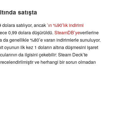
ltında satışta
 dolara satılıyor, ancak
’ın %90’lık indirimi
dece 0,99 dolara düşürüldü.
SteamDB’ye
verilerine
a da genellikle %80’e varan indirimlerle sunuluyor.
it oyunun ilk kez 1 doların altına düşmesini işaret
ncularının da ilgisini çekebilir: Steam Deck’te
recelendirilmiştir ve herhangi bir sorun olmadan