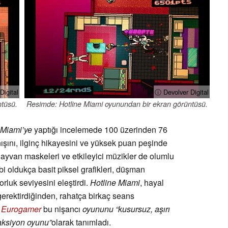
Digital
ⓘ Devolver Digital
ntüsü.
Resimde: Hotline Miami oyunundan bir ekran görüntüsü.
 Miami’ye
yaptığı incelemede 100 üzerinden 76
şını, ilginç hikayesini ve yüksek puan peşinde
hayvan maskeleri ve etkileyici müzikler de olumlu
kibi oldukça basit piksel grafikleri, düşman
orluk seviyesini eleştirdi.
Hotline Miami
, hayal
k gerektirdiğinden, rahatça birkaç seans
.
Eurogamer
bu nişancı
oyununu “kusursuz, aşırı
 aksiyon oyunu”
olarak tanımladı.