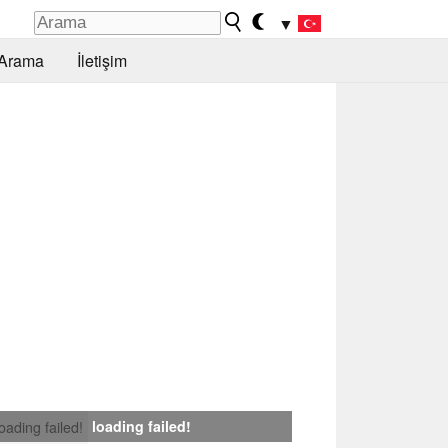
▼
Arama
İletişim
loading failed!
loading failed!