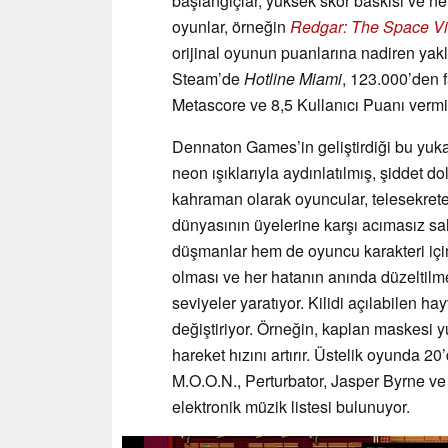
başlangıçlar, yüksek skor baskısı ve ne
oyunlar, örneğin
Redgar: The Space Vi
orijinal oyunun puanlarına nadiren yakla
Steam’de
Hotline Miami
, 123.000’den 
Metascore ve 8,5 Kullanıcı Puanı vermiş
Dennaton Games’in geliştirdiği bu yuka
neon ışıklarıyla aydınlatılmış, şiddet d
kahraman olarak oyuncular, telesekreter
dünyasının üyelerine karşı acımasız sa
düşmanlar hem de oyuncu karakteri içi
olması ve her hatanın anında düzeltilme
seviyeler yaratıyor. Kilidi açılabilen h
değiştiriyor. Örneğin, kaplan maskesi y
hareket hızını artırır. Üstelik oyunda 20
M.O.O.N., Perturbator, Jasper Byrne ve E
elektronik müzik listesi bulunuyor.