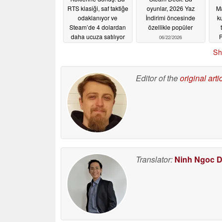
RTS klasiği, saf taktiğe
oyunlar, 2026 Yaz
Ma
odaklanıyor ve
İndirimi öncesinde
k
Steam’de 4 dolardan
özellikle popüler
daha ucuza satılıyor
P
06/22/2026
C
06/22/2026
Sh
Editor of the
original arti
Translator:
Ninh Ngoc 