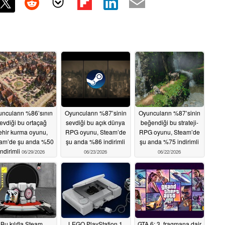
ncuların %86’sının
Oyuncuların %87’sinin
Oyuncuların %87’sinin
evdiği bu ortaçağ
sevdiği bu açık dünya
beğendiği bu strateji-
ehir kurma oyunu,
RPG oyunu, Steam’de
RPG oyunu, Steam’de
am’de şu anda %50
şu anda %86 indirimli
şu anda %75 indirimli
indirimli
06/29/2026
06/23/2026
06/22/2026
Bu kılıfla Steam
LEGO PlayStation 1
GTA 6: 3. fragmana dair