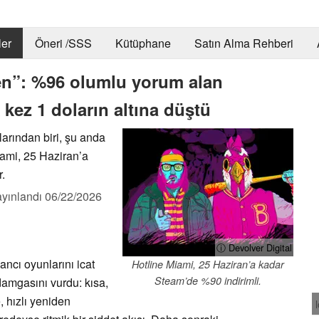
er
Öneri /SSS
Kütüphane
Satın Alma Rehberi
ren”: %96 olumlu yorum alan
kez 1 doların altına düştü
larından biri, şu anda
ami, 25 Haziran’a
r.
yınlandı
06/22/2026
ⓘ Devolver Digital
şancı oyunlarını icat
Hotline Miami, 25 Haziran’a kadar
Steam’de %90 indirimli.
damgasını vurdu: kısa,
, hızlı yeniden