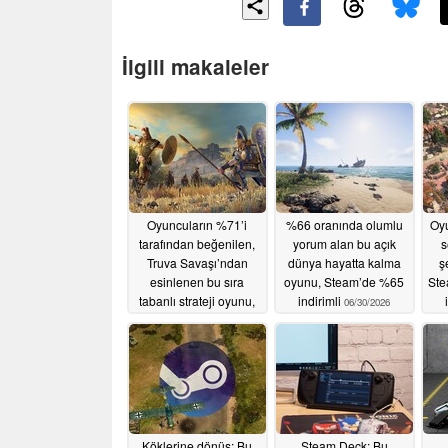
İlgili makaleler
Oyuncuların %71’i
%66 oranında olumlu
Oyu
tarafından beğenilen,
yorum alan bu açık
s
Truva Savaşı’ndan
dünya hayatta kalma
ş
esinlenen bu sıra
oyunu, Steam’de %65
Ste
tabanlı strateji oyunu,
indirimli
06/30/2026
Steam’de %80 indirimli
07/01/2026
Köklerine dönüş: Bu
Steam Deck: Bu