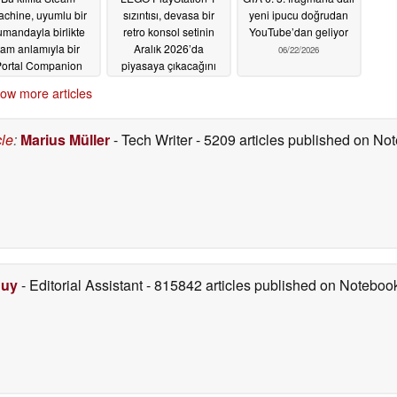
chine, uyumlu bir
sızıntısı, devasa bir
yeni ipucu doğrudan
umandayla birlikte
retro konsol setinin
YouTube’dan geliyor
tam anlamıyla bir
Aralık 2026’da
06/22/2026
ortal Companion
piyasaya çıkacağını
ube’a dönüşüyor
gösteriyor
06/22/2026
ow more articles
06/22/2026
cle
:
Marius Müller
- Tech Writer
- 5209 articles published on N
Duy
- Editorial Assistant
- 815842 articles published on Notebo