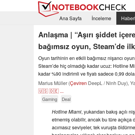
Ana Sayfa
İnceleme
Haberl
Anlaşma | “Aşırı şiddet içe
bağımsız oyun, Steam’de ilk 
Oyun tarihinin en etkili bağımsız nişancı oyun
Steam’de hiç olmadığı kadar ucuz: Hotline Mi
kadar %90 indirimli ve fiyatı sadece 0,99 dola
Marius Müller (
Çeviren
DeepL / Ninh Duy),
Ya
🇺🇸
🇩🇪
...
Gaming
Deal
Hotline Miami
, yukarıdan bakış açılı ni
etmemiş olabilir, ancak bu türe açıkça 
acımasız seviyeler, tek vuruşta öldürme