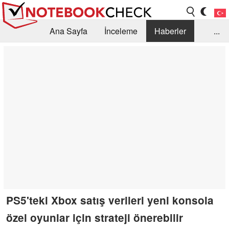
Ana Sayfa
İnceleme
Haberler
...
Öneri /SSS
Kütüphane
Satın Alma Rehberi
Arama
İletişim
PS5'teki Xbox satış verileri yeni konsola
özel oyunlar için strateji önerebilir