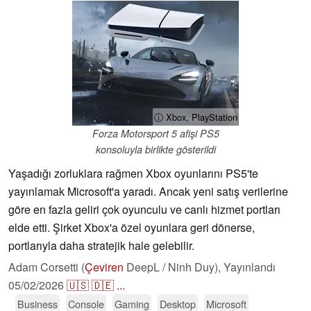
ⓘ Xbox, PlayStation
Forza Motorsport 5 afişi PS5
konsoluyla birlikte gösterildi
Yaşadığı zorluklara rağmen Xbox oyunlarını PS5'te
yayınlamak Microsoft'a yaradı. Ancak yeni satış verilerine
göre en fazla geliri çok oyunculu ve canlı hizmet portları
elde etti. Şirket Xbox'a özel oyunlara geri dönerse,
portlarıyla daha stratejik hale gelebilir.
Adam Corsetti (
Çeviren
DeepL / Ninh Duy),
Yayınlandı
05/02/2026
🇺🇸
🇩🇪
...
Business
Console
Gaming
Desktop
Microsoft