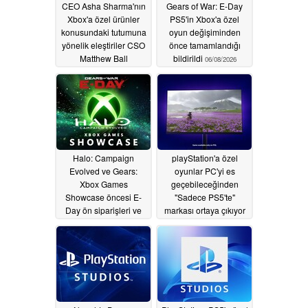
CEO Asha Sharma'nın
Gears of War: E-Day
Xbox'a özel ürünler
PS5'in Xbox'a özel
konusundaki tutumuna
oyun değişiminden
yönelik eleştiriler CSO
önce tamamlandığı
Matthew Ball
bildirildi
06/08/2026
tarafından yeniden
paylaşıldı
06/11/2026
Halo: Campaign
playStation'a özel
Evolved ve Gears:
oyunlar PC'yi es
Xbox Games
geçebileceğinden
Showcase öncesi E-
"Sadece PS5'te"
Day ön siparişleri ve
markası ortaya çıkıyor
fiyat sızıntısı
06/08/2026
06/02/2026