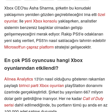
Xbox CEO'su Asha Sharma, şirketin bu konudaki
yaklaşımını yeniden gözden geçirebileceğini ima etti
özel
oyunlar
. Ile
yeni Xbox konsolu
yaklaşırken, analistler
sistemin benzersiz başlıklar olmadan gelişip
gelişemeyeceğini merak ediyor. Rakip PS5'e odaklanan
yeni satış verileri, PS5'in nasıl satılacağını tahmin edebilir
Microsoft'un çapraz platform
stratejisi gelişecektir.
En çok PS5 oyuncusu hangi Xbox
oyunlarından etkilendi?
Alinea Analytics
13'ün nasıl olduğunu gösteren rakamları
paylaştı
birinci parti Xbox oyunları
playStation donanımı
üzerinde gerçekleştirildi. Şirket bu yayınların 667 milyon
dolar gelir getirdiğine inanıyor. Her ne kadar
Call of Duty
serisi
dahil edilmediğinde, bu portların tümü şu anda en az
100.000 adet satmış durumda.