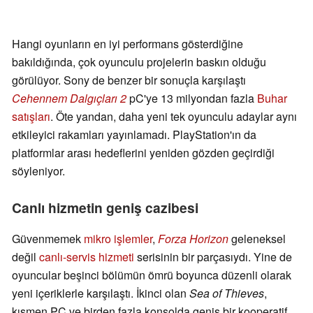
Hangi oyunların en iyi performans gösterdiğine
bakıldığında, çok oyunculu projelerin baskın olduğu
görülüyor. Sony de benzer bir sonuçla karşılaştı
Cehennem Dalgıçları 2
pC'ye 13 milyondan fazla
Buhar
satışları
. Öte yandan, daha yeni tek oyunculu adaylar aynı
etkileyici rakamları yayınlamadı. PlayStation'ın da
platformlar arası hedeflerini yeniden gözden geçirdiği
söyleniyor.
Canlı hizmetin geniş cazibesi
Güvenmemek
mikro işlemler
,
Forza Horizon
geleneksel
değil
canlı-servis hizmeti
serisinin bir parçasıydı. Yine de
oyuncular beşinci bölümün ömrü boyunca düzenli olarak
yeni içeriklerle karşılaştı. İkinci olan
Sea of Thieves
,
kısmen PC ve birden fazla konsolda geniş bir kooperatif