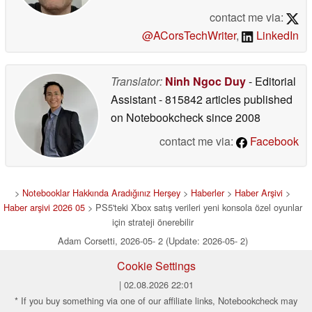
contact me via:
@ACorsTechWriter
,
LinkedIn
Translator:
Ninh Ngoc Duy
- Editorial
Assistant
- 815842 articles published
on Notebookcheck
since 2008
contact me via:
Facebook
>
Notebooklar Hakkında Aradığınız Herşey
>
Haberler
>
Haber Arşivi
>
Haber arşivi 2026 05
> PS5'teki Xbox satış verileri yeni konsola özel oyunlar
için strateji önerebilir
Adam Corsetti, 2026-05- 2 (Update: 2026-05- 2)
Cookie Settings
| 02.08.2026 22:01
* If you buy something via one of our affiliate links, Notebookcheck may