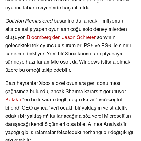
oyuncu tabanı sayesinde başarılı oldu.
Oblivion Remastered
başarılı oldu, ancak 1 milyonun
altında satış yapan oyunların çoğu solo deneyimlerden
oluşuyor.
Bloomberg'den Jason Schreier
sony'nin
gelecekteki tek oyunculu sürümleri PS5 ve PS6 ile sınırlı
tutmasını bekliyor. Yeni bir Xbox konsolunu piyasaya
sürmeye hazırlanan Microsoft da Windows istisna olmak
üzere bu örneği takip edebilir.
Bazı hayranlar Xbox'a özel oyunlara geri dönülmesi
çağrısında bulundu, ancak Sharma kararsız görünüyor.
Kotaku
"en hızlı kararı değil, doğru kararı" vereceğini
bildirdi CEO ayrıca "veri odaklı bir yaklaşım ve stratejik
odaklı bir yaklaşım" kullanacağına söz verdi Microsoft'un
danışacağı kendi ölçümleri olsa bile, Alinea Analysts'in
yaptığı gibi sıralamalar felsefedeki herhangi bir değişikliği
etkileyebilir.