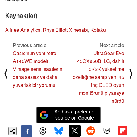
Kaynak(lar)
Alinea Analytics
,
Rhys Elliott X hesabı
,
Kotaku
Previous article
Next article
Casio'nun yeni retro
UltraGear Evo
A140WE modeli,
45GX950B: LG, dahili
Vintage serisi saatlerin
5K2K yükseltme
⟨
⟩
daha sessiz ve daha
özelliğine sahip yeni 45
yuvarlak bir yorumu
inç OLED oyun
monitörünü piyasaya
sürdü
Add as a preferred
source on Google