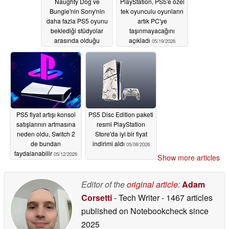
Naughty Dog ve
PlayStation, PS5'e özel
Bungie'nin Sony'nin
tek oyunculu oyunların
daha fazla PS5 oyunu
artık PC'ye
beklediği stüdyolar
taşınmayacağını
arasında olduğu
açıkladı
05/19/2026
bildirildi
05/26/2026
PS5 fiyat artışı konsol
PS5 Disc Edition paketi
satışlarının artmasına
resmi PlayStation
neden oldu, Switch 2
Store'da iyi bir fiyat
de bundan
indirimi aldı
05/08/2026
faydalanabilir
05/12/2026
Show more articles
Editor of the
original article
:
Adam
Corsetti
- Tech Writer
- 1467 articles
published on Notebookcheck
since
2025