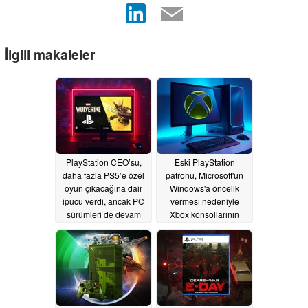
İlgili makaleler
PlayStation CEO’su,
Eski PlayStation
daha fazla PS5’e özel
patronu, Microsoft'un
oyun çıkacağına dair
Windows'a öncelik
ipucu verdi, ancak PC
vermesi nedeniyle
sürümleri de devam
Xbox konsollarının
edecek
sonunun geleceğini
06/19/2026
ima etti
06/13/2026