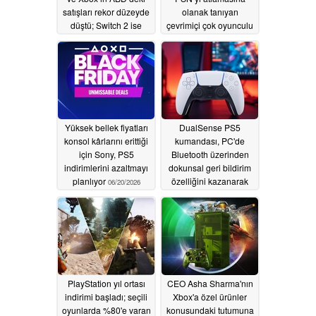
satışları rekor düzeyde
olanak tanıyan
düştü; Switch 2 ise
çevrimiçi çok oyunculu
daha güçlü bir
modu ekliyor
06/27/2026
performans sergiledi
06/29/2026
Yüksek bellek fiyatları
DualSense PS5
konsol kârlarını erittiği
kumandası, PC'de
için Sony, PS5
Bluetooth üzerinden
indirimlerini azaltmayı
dokunsal geri bildirim
planlıyor
özelliğini kazanarak
06/20/2026
Xbox ile arasındaki
farkı kapatıyor
06/14/2026
PlayStation yıl ortası
CEO Asha Sharma'nın
indirimi başladı; seçili
Xbox'a özel ürünler
oyunlarda %80'e varan
konusundaki tutumuna