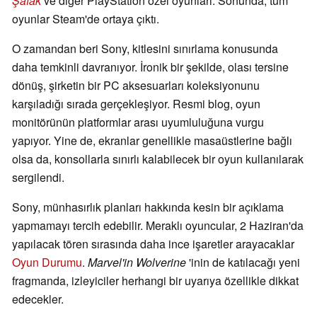
Şafak
ve diğer PlayStation özel oyunları. Sonunda, tüm
oyunlar Steam'de ortaya çıktı.
O zamandan beri Sony, kitlesini sınırlama konusunda
daha temkinli davranıyor. İronik bir şekilde, olası tersine
dönüş, şirketin bir PC aksesuarları koleksiyonunu
karşıladığı sırada gerçekleşiyor. Resmi blog, oyun
monitörünün platformlar arası uyumluluğuna vurgu
yapıyor. Yine de, ekranlar genellikle masaüstlerine bağlı
olsa da, konsollarla sınırlı kalabilecek bir oyun kullanılarak
sergilendi.
Sony, münhasırlık planları hakkında kesin bir açıklama
yapmamayı tercih edebilir. Meraklı oyuncular, 2 Haziran'da
yapılacak tören sırasında daha ince işaretler arayacaklar
Oyun Durumu
.
Marvel'in Wolverine
'inin de katılacağı yeni
fragmanda, izleyiciler herhangi bir uyarıya özellikle dikkat
edecekler.