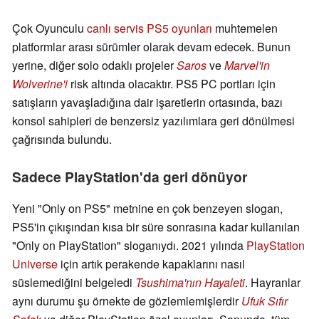
Çok Oyunculu
canlı servis PS5 oyunları
muhtemelen
platformlar arası sürümler olarak devam edecek. Bunun
yerine, diğer solo odaklı projeler
Saros
ve
Marvel'in
Wolverine'i
risk altında olacaktır. PS5 PC portları için
satışların yavaşladığına dair işaretlerin ortasında, bazı
konsol sahipleri de benzersiz yazılımlara geri dönülmesi
çağrısında bulundu.
Sadece PlayStation'da geri dönüyor
Yeni "Only on PS5" metnine en çok benzeyen slogan,
PS5'in çıkışından kısa bir süre sonrasına kadar kullanılan
"Only on PlayStation" sloganıydı. 2021 yılında
PlayStation
Universe
için artık perakende kapaklarını nasıl
süslemediğini belgeledi
Tsushima'nın Hayaleti
. Hayranlar
aynı durumu şu örnekte de gözlemlemişlerdir
Ufuk Sıfır