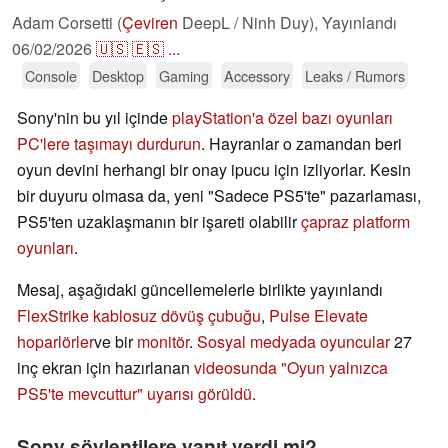
Adam Corsetti (
Çeviren
DeepL / Ninh Duy),
Yayınlandı
06/02/2026
🇺🇸
🇪🇸
...
Console
Desktop
Gaming
Accessory
Leaks / Rumors
Sony'nin bu yıl içinde
playStation'a özel bazı oyunları
PC'lere taşımayı durdurun
. Hayranlar o zamandan beri
oyun devini herhangi bir onay ipucu için izliyorlar. Kesin
bir duyuru olmasa da, yeni "Sadece PS5'te" pazarlaması,
PS5'ten uzaklaşmanın bir işareti olabilir
çapraz platform
oyunları
.
Mesaj, aşağıdaki güncellemelerle birlikte yayınlandı
FlexStrike kablosuz dövüş çubuğu
,
Pulse Elevate
hoparlörler
ve bir
monitör
.
Sosyal medyada oyuncular
27
inç ekran için hazırlanan
videosunda "Oyun yalnızca
PS5'te mevcuttur" uyarısı görüldü
.
Sony söylentilere yanıt verdi mi?