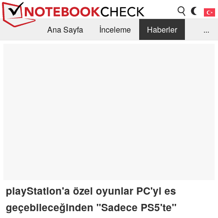
Ana Sayfa
İnceleme
Haberler
...
Öneri /SSS
Kütüphane
Satın Alma Rehberi
Arama
İletişim
playStation'a özel oyunlar PC'yi es
geçebileceğinden "Sadece PS5'te"