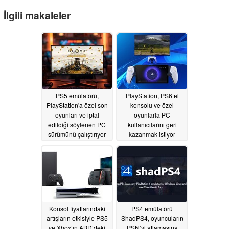
İlgili makaleler
PS5 emülatörü,
PlayStation, PS6 el
PlayStation'a özel son
konsolu ve özel
oyunları ve iptal
oyunlarla PC
edildiği söylenen PC
kullanıcılarını geri
sürümünü çalıştırıyor
kazanmak istiyor
07/20/2026
06/30/2026
Konsol fiyatlarındaki
PS4 emülatörü
artışların etkisiyle PS5
ShadPS4, oyuncuların
ve Xbox’ın ABD’deki
PSN’yi atlamasına