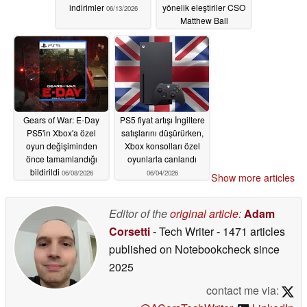
indirimler
yönelik eleştiriler CSO
06/13/2026
Matthew Ball
tarafından yeniden
paylaşıldı
06/11/2026
Gears of War: E-Day
PS5 fiyat artışı İngiltere
PS5'in Xbox'a özel
satışlarını düşürürken,
oyun değişiminden
Xbox konsolları özel
önce tamamlandığı
oyunlarla canlandı
bildirildi
06/08/2026
06/04/2026
Show more articles
Editor of the
original article
:
Adam
Corsetti
- Tech Writer
- 1471 articles
published on Notebookcheck
since
2025
contact me via: