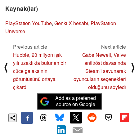
Kaynak(lar)
PlayStation YouTube
,
Genki X hesabı
,
PlayStation
Universe
Previous article
Next article
Hubble, 23 milyon ışık
Gabe Newell, Valve
yılı uzaklıkta bulunan bir
antitröst davasında
⟨
⟩
cüce galaksinin
Steam'i savunarak
görüntüsünü ortaya
oyuncuların seçenekleri
çıkardı
olduğunu söyledi
Add as a preferred
source on Google