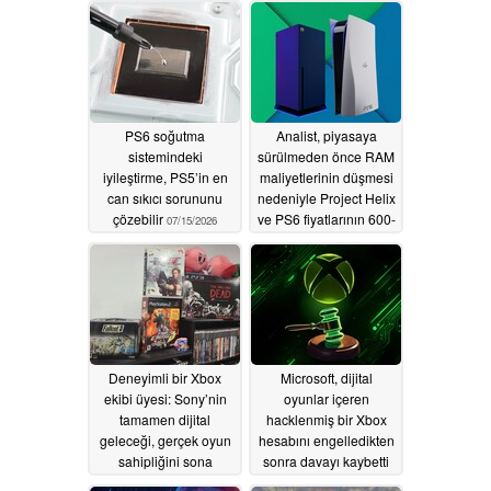
PS6 soğutma
Analist, piyasaya
sistemindeki
sürülmeden önce RAM
iyileştirme, PS5’in en
maliyetlerinin düşmesi
can sıkıcı sorununu
nedeniyle Project Helix
çözebilir
ve PS6 fiyatlarının 600-
07/15/2026
800 dolar aralığında
olmasını bekliyor
07/14/2026
Deneyimli bir Xbox
Microsoft, dijital
ekibi üyesi: Sony’nin
oyunlar içeren
tamamen dijital
hacklenmiş bir Xbox
geleceği, gerçek oyun
hesabını engelledikten
sahipliğini sona
sonra davayı kaybetti
erdirebilir
07/13/2026
07/11/2026