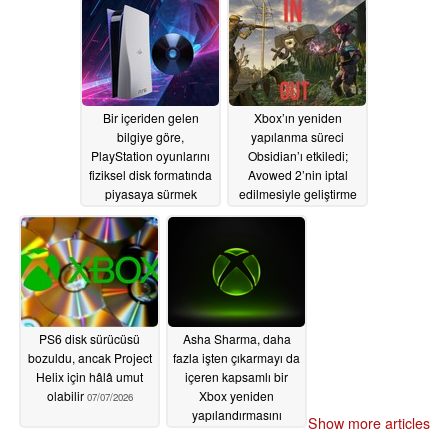
Bir içeriden gelen
Xbox’ın yeniden
bilgiye göre,
yapılanma süreci
PlayStation oyunlarını
Obsidian’ı etkiledi;
fiziksel disk formatında
Avowed 2’nin iptal
piyasaya sürmek
edilmesiyle geliştirme
zorunda; aksi takdirde
çalışmaları yeni bir
PS6’nın lansmanı
Fallout oyununa
başarısız olacak
kaydırıldı
07/09/2026
07/09/2026
PS6 disk sürücüsü
Asha Sharma, daha
bozuldu, ancak Project
fazla işten çıkarmayı da
Helix için hâlâ umut
içeren kapsamlı bir
olabilir
Xbox yeniden
07/07/2026
yapılandırmasını
Show more articles
duyurdu
07/07/2026