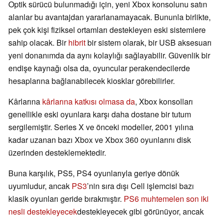
Optik sürücü bulunmadığı için, yeni Xbox konsolunu satın
alanlar bu avantajdan yararlanamayacak. Bununla birlikte,
pek çok kişi fiziksel ortamları destekleyen eski sistemlere
sahip olacak. Bir
hibrit
bir sistem olarak, bir USB aksesuarı
yeni donanımda da aynı kolaylığı sağlayabilir. Güvenlik bir
endişe kaynağı olsa da, oyuncular perakendecilerde
hesaplarına bağlanabilecek kiosklar görebilirler.
Kârlarına
kârlarına katkısı olmasa da
, Xbox konsolları
genellikle eski oyunlara karşı daha dostane bir tutum
sergilemiştir. Series X ve önceki modeller, 2001 yılına
kadar uzanan bazı Xbox ve Xbox 360 oyunlarını disk
üzerinden desteklemektedir.
Buna karşılık, PS5, PS4 oyunlarıyla geriye dönük
uyumludur, ancak
PS3
’nin sıra dışı Cell işlemcisi bazı
klasik oyunları geride bırakmıştır.
PS6 muhtemelen son iki
nesli destekleyecek
destekleyecek gibi görünüyor, ancak