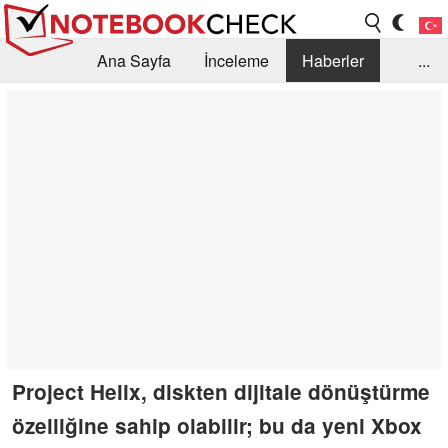
Ana Sayfa
İnceleme
Haberler
...
Öneri /SSS
Kütüphane
Satın Alma Rehberi
Arama
İletişim
Project Helix, diskten dijitale dönüştürme
özelliğine sahip olabilir; bu da yeni Xbox