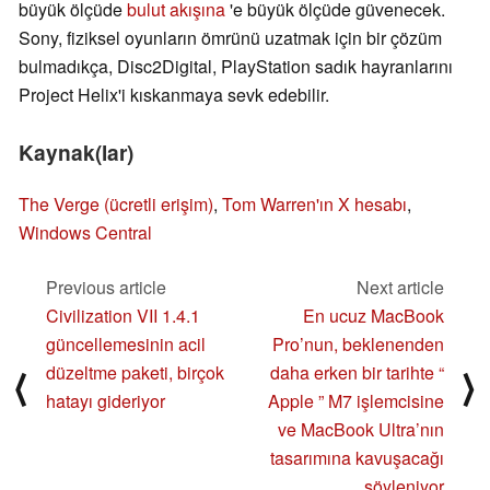
büyük ölçüde
bulut akışına
'e büyük ölçüde güvenecek.
Sony, fiziksel oyunların ömrünü uzatmak için bir çözüm
bulmadıkça, Disc2Digital, PlayStation sadık hayranlarını
Project Helix'i kıskanmaya sevk edebilir.
Kaynak(lar)
The Verge (ücretli erişim)
,
Tom Warren'ın X hesabı
,
Windows Central
Previous article
Next article
Civilization VII 1.4.1
En ucuz MacBook
güncellemesinin acil
Pro’nun, beklenenden
düzeltme paketi, birçok
daha erken bir tarihte “
⟨
⟩
hatayı gideriyor
Apple ” M7 işlemcisine
ve MacBook Ultra’nın
tasarımına kavuşacağı
söyleniyor