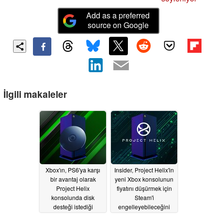
Add as a preferred
source on Google
İlgili makaleler
Xbox'ın, PS6'ya karşı
Insider, Project Helix'in
bir avantaj olarak
yeni Xbox konsolunun
Project Helix
fiyatını düşürmek için
konsolunda disk
Steam'i
desteği istediği
engelleyebileceğini
bildirildi.
düşünüyor
08/01/2026
07/29/2026