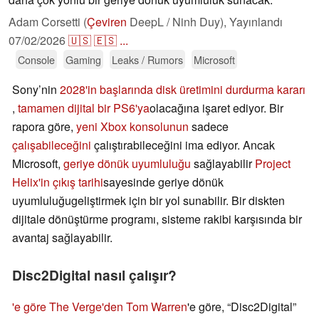
Adam Corsetti (
Çeviren
DeepL / Ninh Duy),
Yayınlandı
07/02/2026
🇺🇸
🇪🇸
...
Console
Gaming
Leaks / Rumors
Microsoft
Sony’nin
2028'in başlarında disk üretimini durdurma kararı
,
tamamen dijital bir PS6'ya
olacağına işaret ediyor. Bir
rapora göre,
yeni Xbox konsolunun
sadece
çalışabileceğini
çalıştırabileceğini ima ediyor. Ancak
Microsoft,
geriye dönük uyumluluğu
sağlayabilir
Project
Helix'in çıkış tarihi
sayesinde geriye dönük
uyumluluğugeliştirmek için bir yol sunabilir. Bir diskten
dijitale dönüştürme programı, sisteme rakibi karşısında bir
avantaj sağlayabilir.
Disc2Digital nasıl çalışır?
'e göre The Verge'den Tom Warren
'e göre, “Disc2Digital”