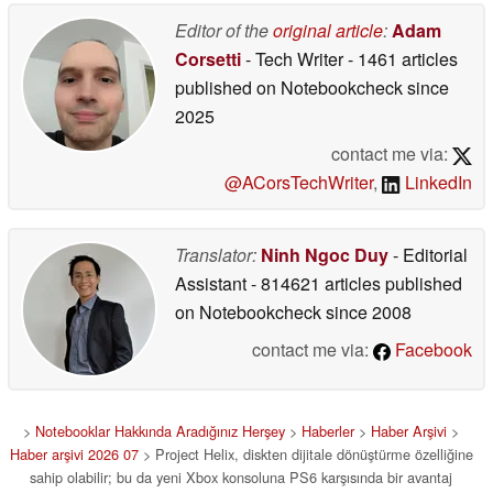
Editor of the
original article
:
Adam
Corsetti
- Tech Writer
- 1461 articles
published on Notebookcheck
since
2025
contact me via:
@ACorsTechWriter
,
LinkedIn
Translator:
Ninh Ngoc Duy
- Editorial
Assistant
- 814621 articles published
on Notebookcheck
since 2008
contact me via:
Facebook
>
Notebooklar Hakkında Aradığınız Herşey
>
Haberler
>
Haber Arşivi
>
Haber arşivi 2026 07
> Project Helix, diskten dijitale dönüştürme özelliğine
sahip olabilir; bu da yeni Xbox konsoluna PS6 karşısında bir avantaj