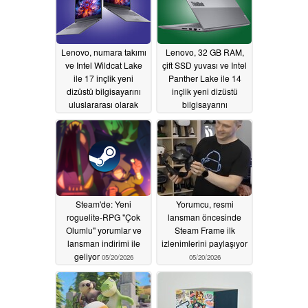
Lenovo, numara takımı
Lenovo, 32 GB RAM,
ve Intel Wildcat Lake
çift SSD yuvası ve Intel
ile 17 inçlik yeni
Panther Lake ile 14
dizüstü bilgisayarını
inçlik yeni dizüstü
uluslararası olarak
bilgisayarını
piyasaya sürdü
uluslararası olarak
piyasaya sürdü
05/22/2026
05/22/2026
Steam'de: Yeni
Yorumcu, resmi
roguelite-RPG "Çok
lansman öncesinde
Olumlu" yorumlar ve
Steam Frame ilk
lansman indirimi ile
izlenimlerini paylaşıyor
geliyor
05/20/2026
05/20/2026