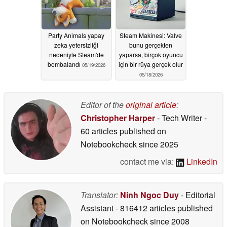
Party Animals yapay
Steam Makinesi: Valve
zeka yetersizliği
bunu gerçekten
nedeniyle Steam'de
yaparsa, birçok oyuncu
bombalandı
için bir rüya gerçek olur
05/19/2026
05/18/2026
Editor of the
original article
:
Christopher Harper
- Tech Writer
-
60 articles published on
Notebookcheck
since 2025
contact me via:
LinkedIn
Translator:
Ninh Ngoc Duy
- Editorial
Assistant
- 816412 articles published
on Notebookcheck
since 2008