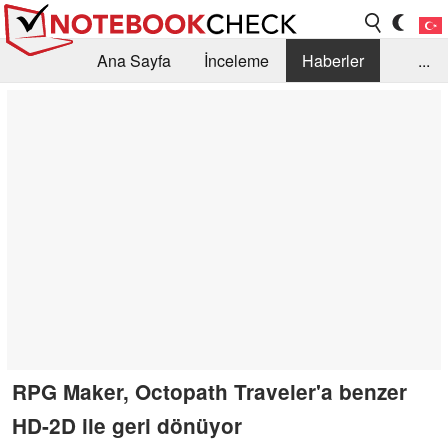
Ana Sayfa
İnceleme
Haberler
...
Öneri /SSS
Kütüphane
Satın Alma Rehberi
Arama
İletişim
RPG Maker, Octopath Traveler'a benzer
HD-2D ile geri dönüyor