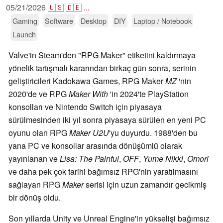
05/21/2026
🇺🇸
🇩🇪
...
Gaming
Software
Desktop
DIY
Laptop / Notebook
Launch
Valve'in Steam'den "RPG Maker" etiketini kaldırmaya
yönelik tartışmalı kararından birkaç gün sonra, serinin
geliştiricileri Kadokawa Games, RPG Maker
MZ
'nin
2020'de ve RPG
Maker With
'in 2024'te PlayStation
konsolları ve Nintendo Switch için piyasaya
sürülmesinden iki yıl sonra piyasaya sürülen en yeni PC
oyunu olan RPG
Maker U2U
'yu duyurdu. 1988'den bu
yana PC ve konsollar arasında dönüşümlü olarak
yayınlanan ve
Lisa: The Painful
,
OFF
,
Yume Nikki
,
Omori
ve daha pek çok tarihi bağımsız RPG'nin yaratılmasını
sağlayan RPG
Maker
serisi için uzun zamandır gecikmiş
bir dönüş oldu.
Son yıllarda Unity ve Unreal Engine'in yükselişi bağımsız