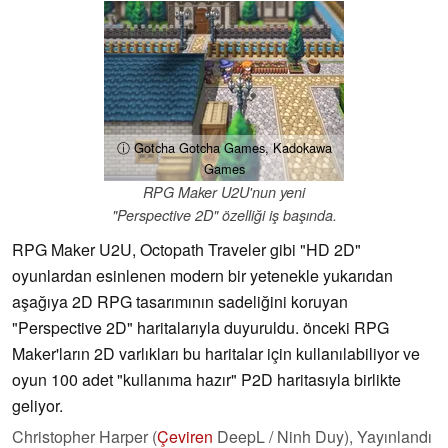
ⓘ Gotcha Gotcha Games, Kadokawa
Games
RPG Maker U2U'nun yeni
"Perspective 2D" özelliği iş başında.
RPG Maker U2U, Octopath Traveler gibi "HD 2D"
oyunlardan esinlenen modern bir yetenekle yukarıdan
aşağıya 2D RPG tasarımının sadeliğini koruyan
"Perspective 2D" haritalarıyla duyuruldu. önceki RPG
Maker'ların 2D varlıkları bu haritalar için kullanılabiliyor ve
oyun 100 adet "kullanıma hazır" P2D haritasıyla birlikte
geliyor.
Christopher Harper (
Çeviren
DeepL / Ninh Duy),
Yayınlandı