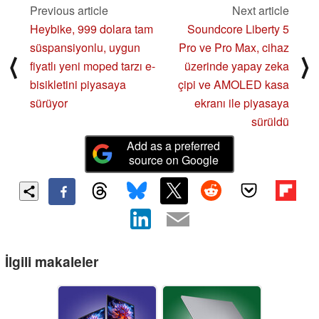
Previous article
Next article
Heybike, 999 dolara tam
Soundcore Liberty 5
süspansiyonlu, uygun
Pro ve Pro Max, cihaz
⟨
⟩
fiyatlı yeni moped tarzı e-
üzerinde yapay zeka
bisikletini piyasaya
çipi ve AMOLED kasa
sürüyor
ekranı ile piyasaya
sürüldü
Add as a preferred
source on Google
İlgili makaleler